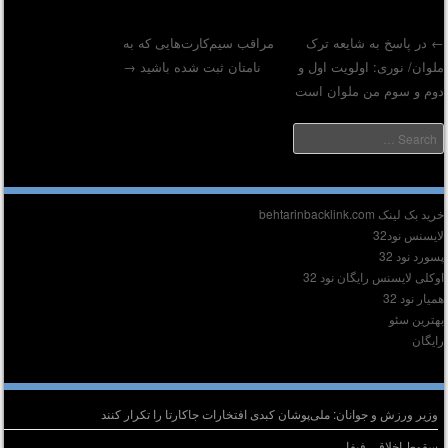
در پاسخ به شایعه ترک
مراقب سیم‌کارت‌هایی که به
لوان/ نوری: اولویت اول و
نامتان ثبت شده باشید
→
Post navigatio
وم و سوم من ملوان است
Searc
دیر :
ید بک لینک behtarinbacklink.com
ایسنس نود32
سورد نود 32
وکلی لایسنس رایگان نود 32
میار نود 32
هترین سئو
ایگان
وشته‌های تازه
وزیر ورزش و جوانان: ملی‌پوشان کبدی افتخارات جاکارتا را تکرار کنند
سقوطِ اخلاقی فیفا