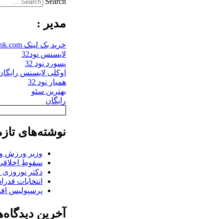
Search
مدیر :
خرید بک لینک behtarinbacklink.com
لایسنس نود32
پسورد نود 32
اوکلی لایسنس رایگان نو
همیار نود 32
بهترین سئو
رایگان
نوشته‌های تازه
وزیر ورزش و ج
سقوطِ اخلاقی 
دکتر نوروزی د
انتخابات فدر
پرسپولیس افش
آخرین دیدگاه‌ه