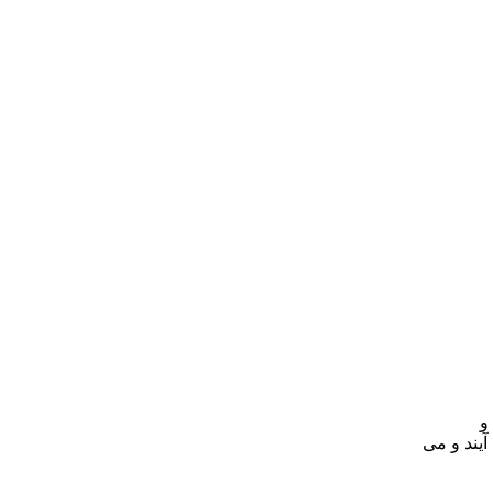
و
یند و‌ می