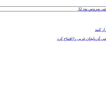
تی ویروس نود 32
ر کنند
 آذربایجان غربی را افتتاح کرد