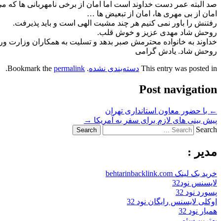
صد البته عمر دست خداوند است اما امان از برخی نامهربانی ها که می
امان از بی مهری ها، امان از تبعیض ها …
رفتنش را باور نمی کنیم هر چند مشیت الهی است و باید پذیرفت.
روحش شاد مهدی عزیز و خوش قلب.
خداوند به خانواده محترمش صبر بدهد و تسلیت به همکاران وزارت و
روحش شاد. یادش گرامی
This entry was posted in
دسته‌بندی نشده
. Bookmark the
permalink
.
Post navigation
←
با حضور معاون استانداری تهران
پیش بینی های لازم برای سفر به آمریکا
→
Search
مدیر :
خرید بک لینک behtarinbacklink.com
لایسنس نود32
پسورد نود 32
اوکلی لایسنس رایگان نود 32
همیار نود 32
بهترین سئو