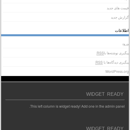
یمت های جدید
زارش جدید
طلاعات
رود
یگیری نوشته‌ها با
RSS
یگیری دیدگاه‌ها با
RSS
WordPress.or
WIDGET READY
This left column is widget ready! Add one in the admin panel.
WIDGET READY