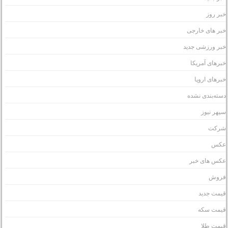
بر روز
بر های خارجی
بر ورزشی جدید
برهای آمریکا
برهای اروپا
سته‌بندی نشده
پهر نیوز
رکت
کس
کس های خبر
روش
یمت جدید
یمت سکه
یمت طلا