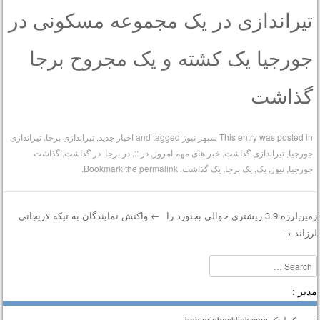
تیراندازی در یک مجموعه مسکونی در
جورجیا یک کشته و یک مجروح برجا
گذاشت
This entry was posted in
سپهر نیوز
and tagged
اخبار جدید
,
تیراندازی برجا
,
تیراندازی
جورجیا
,
تیراندازی گذاشت
,
خبر های مهم امروز
,
در ::
,
در برجا
,
در گذاشت
,
گذاشت
جورجیا
,
نیوز
,
یک
,
یک برجا
,
یک گذاشت
. Bookmark the
permalink
.
زمین‌لرزه 3.9 ریشتری حوالی بجنورد را
←
واکنش نمایندگان به تیکه لاریجانی
رزاند
→
Post navigatio
Searc
دیر :
ید بک لینک behtarinbacklink.com