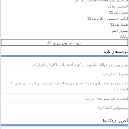
ایسنس نود32
سورد نود 32
وکلی لایسنس رایگان نود 32
میار نود 32
هترین سئو
ایگان
خرید آنتی ویروس نود 32
وشته‌های تازه
زیر ورزش و جوانان: ملی‌پوشان کبدی افتخارات جاکارتا را تکرار کنند
قوطِ اخلاقی فیفا
کتر نوروزی دفتر اداری و مرکز فیزیوتراپی هیات پزشکی ورزشی آذربایجان غربی را
فتتاح کرد
نتخابات فدراسیون‌های ورزشی
رسپولیس افشا کرد!
خرین دیدگاه‌ها