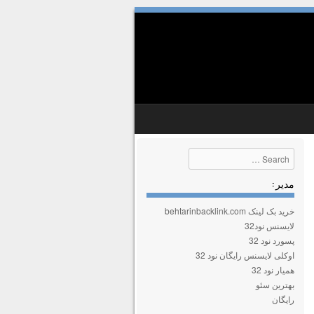
Search
مدیر :
خرید بک لینک behtarinbacklink.com
لایسنس نود32
پسورد نود 32
اوکلی لایسنس رایگان نود 32
همیار نود 32
بهترین سئو
رایگان