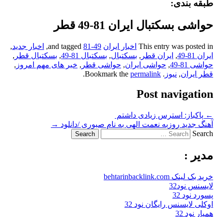
طبقه بندی:
حواشی بسکتبال ایران 81-49 قطر
This entry was posted in
اخبار ایران
and tagged
81-49
,
اخبار جدید
,
ایران 81-49
,
ایران قطر
,
بسکتبال
,
بسکتبال 81-49
,
بسکتبال قطر
,
حواشی 81-49
,
حواشی ایران
,
حواشی قطر
,
خبر های مهم امروز
,
قطر ایران
,
نیوز
. Bookmark the
permalink
.
Post navigation
←
پاکباز: استرس زیادی داشتم
آهنگ جدید روزبه نعمت الهی به نام صبوری /دانلود
→
Search
مدیر :
خرید بک لینک behtarinbacklink.com
لایسنس نود32
پسورد نود 32
اوکلی لایسنس رایگان نود 32
همیار نود 32