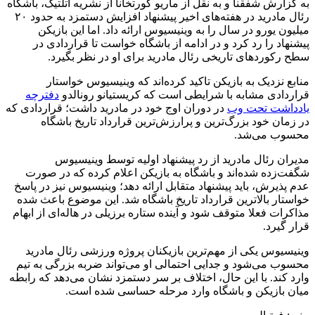
به گزارش شفقنا و به نقل از ماریو کورتخانا از نشریه اتلتیک، باشگاه
رئال مادرید در هفته‌های اخیر پیشنهاد افزایش دستمزد به حدود ۲۰
میلیون یورو در سال را به وینیسیوس ارائه داد. اما این بازیکن
پیشنهاد را رد کرد و در ادامه از باشگاه خواست تا قراردادی در
سطح رکوردهای تاریخی رئال مادرید برای او در نظر بگیرد.
منابع نزدیک به بازیکن تاکید کرده‌اند که وینیسیوس خواستار
قراردادی مشابه با شرایطی است که کریستیانو رونالدو
دفترچه
یادداشت تحت وب
در دوران اوج خود در مادرید داشت؛ قراردادی که
در زمان خود بزرگ‌ترین و پرارزش‌ترین قرارداد تاریخ باشگاه
محسوب می‌شد.
مدیران رئال مادرید از رد پیشنهاد اولیه توسط وینیسیوس
شگفت‌زده شده‌اند و باشگاه به بازیکن اعلام کرده که در صورت
عدم پذیرش، باید پیشنهاد متقابل ارائه دهد؛ وینیسیوس نیز در پاسخ
خواستار بالاترین قرارداد تاریخ باشگاه شد. این موضوع باعث شده
مذاکرات فعلا متوقف شود و آینده ستاره برزیلی در هاله‌ای از ابهام
قرار گیرد.
وینیسیوس یکی از مهم‌ترین بازیکنان پروژه ورزشی رئال مادرید
محسوب می‌شود و جدایی احتمالی او می‌تواند ضربه بزرگی به تیم
وارد کند. با این حال، اختلاف بر سر دستمزد نشان می‌دهد که رابطه
میان بازیکن و باشگاه وارد مرحله حساسی شده است.