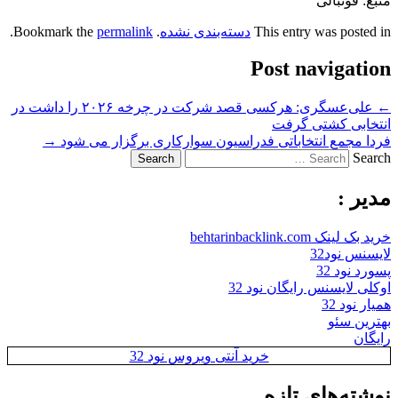
منبع: فوتبالی
This entry was posted in
دسته‌بندی نشده
. Bookmark the
permalink
.
Post navigation
←
علی‌عسگری: هرکسی قصد شرکت در چرخه ۲۰۲۶ را داشت در
انتخابی کشتی گرفت
فردا مجمع انتخاباتی فدراسیون سوارکاری برگزار می شود
→
Search
مدیر :
خرید بک لینک behtarinbacklink.com
لایسنس نود32
پسورد نود 32
اوکلی لایسنس رایگان نود 32
همیار نود 32
بهترین سئو
رایگان
خرید آنتی ویروس نود 32
نوشته‌های تازه