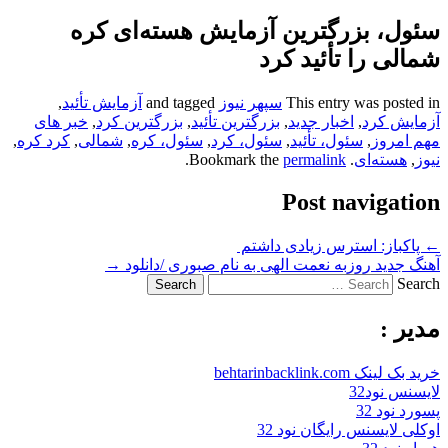
سئول، بزرگترین آزمایش هسته‌ای کره
شمالی را تأئید کرد
This entry was posted in
سپهر نیوز
and tagged
آزمایش تأئید
,
آزمایش کرد
,
اخبار جدید
,
بزرگترین تأئید
,
بزرگترین کرد
,
خبر های
مهم امروز
,
سئول، تأئید
,
سئول، کرد
,
سئول، کره
,
شمالی
,
کرد کره
,
نیوز
,
هسته‌ای
. Bookmark the
permalink
.
Post navigation
←
پاکباز: استرس زیادی داشتم
آهنگ جدید روزبه نعمت الهی به نام صبوری /دانلود
→
Search
مدیر :
خرید بک لینک behtarinbacklink.com
لایسنس نود32
پسورد نود 32
اوکلی لایسنس رایگان نود 32