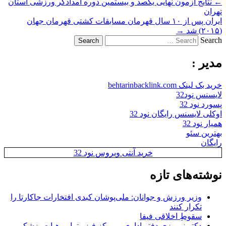
←
نتایج آزمون نهایی یکصد و بیستمین دوره امدادگر ورزشی استان
تهران
ایران پس از ۱۰ سال قهرمان مسابقات کشتی قهرمان جهان
(۲۰۱۵) شد
→
Search
مدیر :
خرید بک لینک behtarinbacklink.com
لایسنس نود32
پسورد نود 32
اوکلی لایسنس رایگان نود 32
همیار نود 32
بهترین سئو
رایگان
خرید آنتی ویروس نود 32
نوشته‌های تازه
وزیر ورزش و جوانان: ملی‌پوشان کبدی افتخارات جاکارتا را
تکرار کنند
سقوطِ اخلاقی فیفا
دکتر نوروزی دفتر اداری و مرکز فیزیوتراپی هیات پزشکی