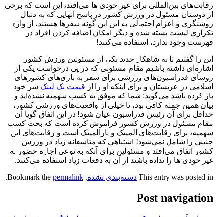
رقابت‌های بین‌المللی برای غیر خودی ها می‌افتد، این است که برخی
از دوستان مسئول در ورزش کشور در پاسخ آنهایی که به دنبال
روشنگری و اعزام احتمالی به این این گونه سفرها هستند، از واژه
تکراری لیست بسته شده و دیگر امکان اضافه کردن افراد در
فهرست وجود ندارد، استفاده می‌کنند!
این را گفتیم تا به شاهکار جدید یکی از مسئولین ورزش کشور
اشاره‌ای داشته باشیم مقام مسئولی که در پی درخواست یکی از
روسای فدراسیون‌های ورزشی برای سفر به بازی‌های کشورهای
اسلامی در عربستان و برای اینکه او را از
قیمت بک لینک
سر خود
باز کرده باشد می‌گوید: شما که موفق به کسب سهمیه نشده‌اید و
بیان همین جمله کافی بود، تا خیلی از واقعیت‌های ورزشی کشور،
حداقل برای آن رئیس فدراسیون عیان شود! در این اتفاق گویا آن
مقام مسئول در ورزش کشور فراموش کرده است که بحث کسب
سهمیه، برای رقابت‌های المپیک و پارالمپیک است و رقابت‌های این
چنینی را شامل نمی‌شود! اشتباهی که متاسفانه زیاد در ورزش
کشور اتفاق می‌افتد و مسئولین برای آنکه به نوعی اجازه حضور به
غیر خودی ها را نداده باشند از آن به دفعات زیاد استفاده می‌کنند.
This entry was posted in
دسته‌بندی نشده
. Bookmark the
permalink
.
Post navigation