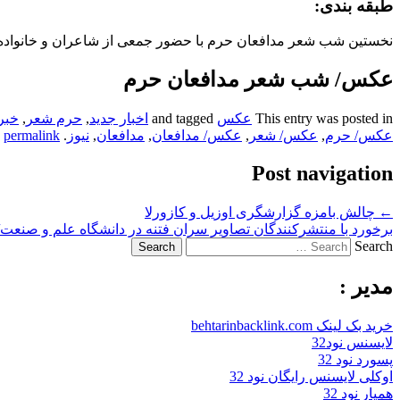
طبقه بندی:
نخستین شب شعر مدافعان حرم با حضور جمعی از شاعران و خانواده 
عکس/ شب شعر مدافعان حرم
This entry was posted in
عکس
and tagged
اخبار جدید
,
حرم شعر
,
خبر
عکس/ حرم
,
عکس/ شعر
,
عکس/ مدافعان
,
مدافعان
,
نیوز
. Bookmark the
permalink
Post navigation
←
چالش بامزه گزارشگری اوزیل و کازورلا
برخورد با منتشرکنندگان تصاویر سران فتنه در دانشگاه علم و صنعت
Search
مدیر :
خرید بک لینک behtarinbacklink.com
لایسنس نود32
پسورد نود 32
اوکلی لایسنس رایگان نود 32
همیار نود 32