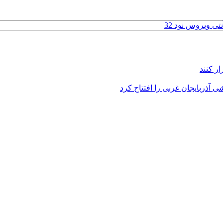
تی ویروس نود 32
ر کنند
 آذربایجان غربی را افتتاح کرد