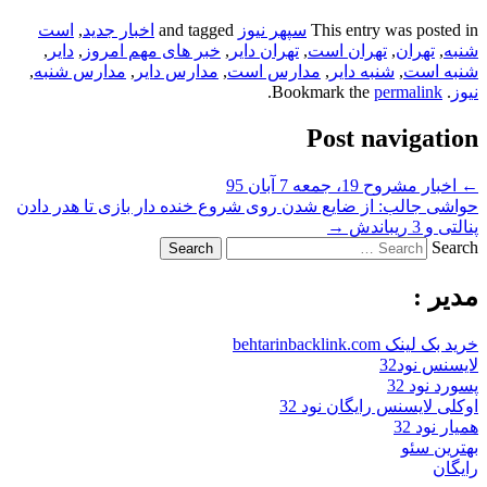
This entry was posted in
سپهر نیوز
and tagged
اخبار جدید
,
است
شنبه
,
تهران
,
تهران است
,
تهران دایر
,
خبر های مهم امروز
,
دایر
,
شنبه است
,
شنبه دایر
,
مدارس است
,
مدارس دایر
,
مدارس شنبه
,
نیوز
. Bookmark the
permalink
.
Post navigation
←
اخبار مشروح 19، جمعه 7 آبان 95
حواشی جالب: از ضایع شدن روی شروع خنده دار بازی تا هدر دادن
پنالتی و 3 ریباندش
→
Search
مدیر :
خرید بک لینک behtarinbacklink.com
لایسنس نود32
پسورد نود 32
اوکلی لایسنس رایگان نود 32
همیار نود 32
بهترین سئو
رایگان