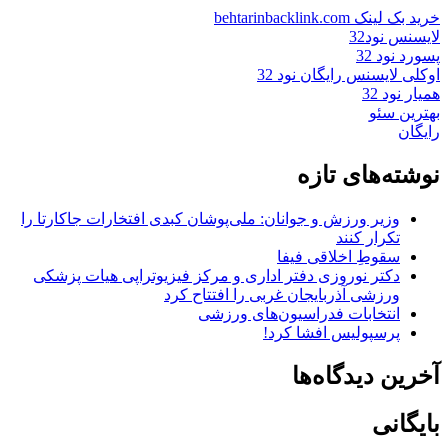
خرید بک لینک behtarinbacklink.com
لایسنس نود32
پسورد نود 32
اوکلی لایسنس رایگان نود 32
همیار نود 32
بهترین سئو
رایگان
نوشته‌های تازه
وزیر ورزش و جوانان: ملی‌پوشان کبدی افتخارات جاکارتا را
تکرار کنند
سقوطِ اخلاقی فیفا
دکتر نوروزی دفتر اداری و مرکز فیزیوتراپی هیات پزشکی
ورزشی آذربایجان غربی را افتتاح کرد
انتخابات فدراسیون‌های ورزشی
پرسپولیس افشا کرد!
آخرین دیدگاه‌ها
بایگانی