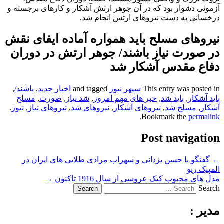
آزمونی دشوار بود که در آن جوهر ارتش آشکار و کارهای برجسته و
درخشانی به دست نیروهای ارتش انجام شد.
نیروهای مسلح باید همواره آماده ایفای نقش
در صورت نیاز باشند/ جوهر ارتش در دوران
دفاع مقدس آشکار شد
This entry was posted in
سپهر نیوز
and tagged
اخبار جدید
,
باشند/
,
باید آشکار
,
باید شد
,
خبر های مهم امروز
,
شد نیاز
,
صورت
,
مسلح
آشکار
,
مسلح شد
,
نیروهای آشکار
,
نیروهای شد
,
نیروهای نیاز
,
نیوز
.
.
Bookmark the
permalink
Post navigation
←
گفتگو با حسن یزدانی و سهراب مرادی طلایی های ایران در
المپیک ریو
مدل های محبوب کیک عروسی از سال 1916 تاکنون
→
Search
مدیر :