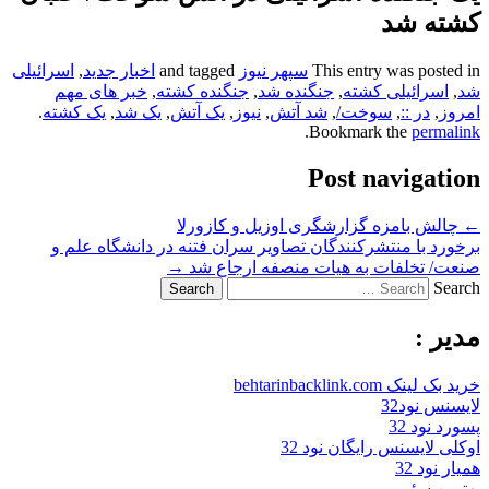
کشته شد
This entry was posted in
سپهر نیوز
and tagged
اخبار جدید
,
اسرائیلی
شد
,
اسرائیلی کشته
,
جنگنده شد
,
جنگنده کشته
,
خبر های مهم
امروز
,
در ::
,
سوخت/
,
شد آتش
,
نیوز
,
یک آتش
,
یک شد
,
یک کشته
.
.
Bookmark the
permalink
Post navigation
←
چالش بامزه گزارشگری اوزیل و کازورلا
برخورد با منتشرکنندگان تصاویر سران فتنه در دانشگاه علم و
صنعت/ تخلفات به هیات منصفه ارجاع شد
→
Search
مدیر :
خرید بک لینک behtarinbacklink.com
لایسنس نود32
پسورد نود 32
اوکلی لایسنس رایگان نود 32
همیار نود 32
بهترین سئو