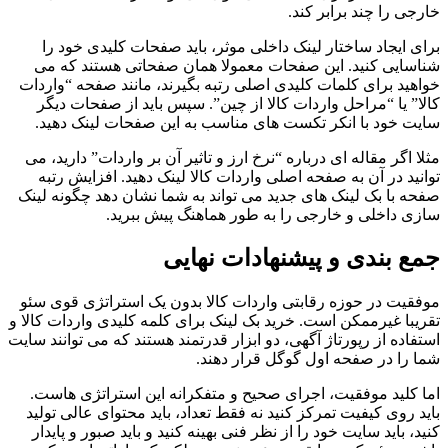
خارجی را چند برابر کند.
برای ایجاد ساختار لینک داخلی موثر، باید صفحات کلیدی خود را
شناسایی کنید. این صفحات معمولا همان صفحاتی هستند که می
خواهید برای کلمات کلیدی اصلی رتبه بگیرند، مانند صفحه “واردات
کالا” یا “مراحل واردات کالا از چین”. سپس باید از صفحات دیگر
سایت خود با انکر تکست های مناسب به این صفحات لینک دهید.
مثلا اگر مقاله ای درباره “نرخ ارز و تاثیر آن بر واردات” دارید، می
توانید در آن به صفحه اصلی واردات کالا لینک دهید. افزایش رتبه
صفحه با بک لینک های جدید می تواند به شما نشان دهد چگونه لینک
سازی داخلی و خارجی را به طور هماهنگ پیش ببرید.
جمع بندی و پیشنهادات نهایی
موفقیت در حوزه رقابتی واردات کالا بدون یک استراتژی قوی سئو
تقریبا غیرممکن است. خرید بک لینک برای کلمه کلیدی واردات کالا و
استفاده از رپورتاژ آگهی، دو ابزار قدرتمند هستند که می توانند سایت
شما را در صفحه اول گوگل قرار دهند.
اما کلید موفقیت، اجرای صحیح و متفکرانه این استراتژی هاست.
باید روی کیفیت تمرکز کنید نه فقط تعداد، باید محتوای عالی تولید
کنید، باید سایت خود را از نظر فنی بهینه کنید و باید صبور و پایدار