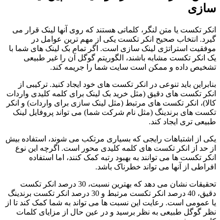
سازی
انکر تکست یا متن لنگر، کلماتی هستند که روی آنها لینک قرار می
گیرد. انتخاب صحیح انکر تکست یکی از مهم ترین عوامل در
موفقیت استراتژی لینک سازی است. اگر تمام بک لینک های شما با
یک انکر تکست مشابه باشند، الگوریتم گوگل آن را غیر طبیعی
تشخیص داده و ممکن است سایت شما را جریمه کند.
بنابراین باید تنوعی در انکر تکست های خود ایجاد کنید. ترکیبی از
انکر تکست های دقیق (مثل خرید بک لینک برای کلمه کلیدی واردات
کالا)، انکر تکست های مرتبط (مثل لینک سازی برای واردات) و انکر
تکست های برندینگ (مثل نام شرکت شما) می تواند پروفایل لینک
طبیعی تری ایجاد کند.
یکی از اشتباهات رایجی که بسیاری مرتکب می شوند، استفاده بیش
از حد از انکر تکست های کلمه کلیدی محور است. اگرچه این نوع
انکر تکست ها می توانند به بهبود رتبه کمک کنند، اما استفاده
افراطی از آنها می تواند خطرناک باشد.
تحقیقات نشان می دهد که بهترین نسبت، 30 درصد انکر تکست
دقیق، 40 درصد انکر تکست مرتبط و 30 درصد انکر تکست برندینگ
یا عمومی است. رعایت این نسبت ها می تواند به شما کمک کند تا از
نظر گوگل طبیعی به نظر برسید و در عین حال از مزایای کلمات