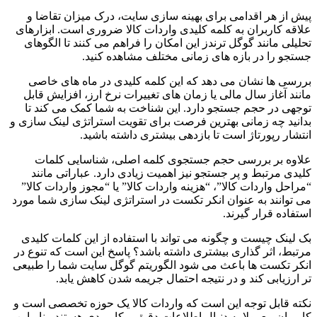
پیش از هر اقدامی برای بهینه سازی سایت، درک میزان تقاضا و
علاقه کاربران به کلمه کلیدی واردات کالا ضروری است. ابزارهای
تحلیلی مانند گوگل ترندز این امکان را فراهم می کنند تا الگوهای
جستجو را در بازه های زمانی مختلف مشاهده کنید.
بررسی ها نشان می دهد که این کلمه کلیدی در ماه های خاصی
مانند آغاز سال مالی یا زمان های تغییرات نرخ ارز، افزایش قابل
توجهی در حجم جستجو دارد. این شناخت به شما کمک می کند تا
بدانید چه زمانی بهترین فرصت برای تقویت استراتژی لینک سازی و
انتشار رپورتاژ است تا بازدهی بیشتری داشته باشید.
علاوه بر بررسی حجم جستجوی کلمه اصلی، شناسایی کلمات
کلیدی مرتبط و پر جستجو نیز اهمیت زیادی دارد. عباراتی مانند
“مراحل واردات کالا”، “هزینه واردات کالا” یا “مجوز واردات کالا”
می توانند به عنوان انکر تکست در استراتژی لینک سازی شما مورد
استفاده قرار گیرند.
بک لینک چیست و چگونه می تواند با استفاده از این کلمات کلیدی
مرتبط، اثر گذاری بیشتری داشته باشد؟ پاسخ این است که تنوع در
انکر تکست ها باعث می شود الگوریتم گوگل سایت شما را طبیعی
تر ارزیابی کند و در نتیجه احتمال جریمه شدن کاهش یابد.
نکته قابل توجه این است که واردات کالا یک حوزه تخصصی است و
کاربران معمولا به دنبال اطلاعات دقیق و کاربردی هستند. بنابراین