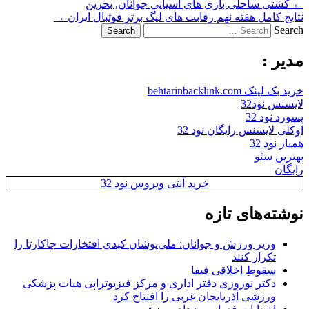
←
کشتی ساحلی بازی های آسیایی جوانان, بحرین
نتایج کامل هفته نهم رقابت های لیگ برتر فوتبال ایران
→
Search
مدیر :
خرید بک لینک behtarinbacklink.com
لایسنس نود32
پسورد نود 32
اوکلی لایسنس رایگان نود 32
همیار نود 32
بهترین سئو
رایگان
خرید آنتی ویروس نود 32
نوشته‌های تازه
وزیر ورزش و جوانان: ملی‌پوشان کبدی افتخارات جاکارتا را
تکرار کنند
سقوطِ اخلاقی فیفا
دکتر نوروزی دفتر اداری و مرکز فیزیوتراپی هیات پزشکی
ورزشی آذربایجان غربی را افتتاح کرد