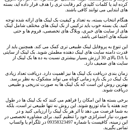
کرده اید یا کلمات کلیدی کم رقابت تری را هدف قرار داده اید، بسته
های ابتدایی می توانند کافی باشند.
هنگام انتخاب بسته، به تعداد و کیفیت بک لینک های ارائه شده توجه
کنید. یک بسته خوب باید ترکیبی از بک لینک های مختلف شامل لینک
های از سایت های خبری، وبلاگ های تخصصی، فروم ها و حتی
شبکه های اجتماعی باشد.
این تنوع به پروفایل لینک طبیعی تری کمک می کند. همچنین باید از
قدرت دامنه سایت های لینک دهنده مطمئن شوید. بک لینک از سایتی
با DA بالای 30 ارزش بسیار بیشتری نسبت به ده ها بک لینک از
سایت های ضعیف دارد.
زمان بندی دریافت بک لینک ها نیز اهمیت دارد. دریافت تعداد زیادی
بک لینک در یک بازه زمانی کوتاه می تواند مشکوک به نظر برسد.
بهترین روش این است که بک لینک ها به صورت تدریجی و طبیعی
دریافت شوند.
برخی بسته ها این امکان را فراهم می کنند که بک لینک ها در طول
چند هفته یا ماه توزیع شوند. این روش نه تنها طبیعی تر است، بلکه
به شما فرصت می دهد تا اثر هر بک لینک را ارزیابی کنید و در
صورت نیاز استراتژی خود را تنظیم کنید. برای مشاوره تخصصی در
این زمینه، کافیست با شماره 09358323497 در تلگرام یا واتساپ
تماس بگیرید.