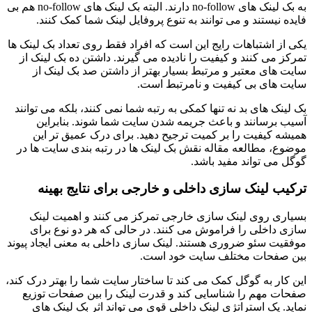
به بک لینک های no-follow دارند. البته بک لینک های no-follow هم بی
فایده نیستند و می توانند به تنوع پروفایل لینک شما کمک کنند.
یکی از اشتباهات رایج این است که افراد فقط روی تعداد بک لینک ها
تمرکز می کنند و کیفیت را نادیده می گیرند. داشتن ده بک لینک از
سایت های معتبر و مرتبط بسیار بهتر از داشتن صد بک لینک از
سایت های بی کیفیت و نامرتبط است.
بک لینک های بد نه تنها کمکی به رتبه شما نمی کنند، بلکه می توانند
آسیب برسانند و باعث جریمه شدن سایت شما شوند. بنابراین
همیشه کیفیت را بر کمیت ترجیح دهید. برای درک عمیق تر این
موضوع، مطالعه مقاله نقش بک لینک ها در رتبه بندی سایت ها در
گوگل می تواند مفید باشد.
ترکیب لینک سازی داخلی و خارجی برای نتایج بهینه
بسیاری روی لینک سازی خارجی تمرکز می کنند و اهمیت لینک
سازی داخلی را فراموش می کنند. در حالی که هر دو نوع برای
موفقیت سئو ضروری هستند. لینک سازی داخلی به معنی ایجاد پیوند
بین صفحات مختلف سایت خود است.
این کار به گوگل کمک می کند تا ساختار سایت شما را بهتر درک کند،
صفحات مهم را شناسایی کند و قدرت لینک را بین صفحات توزیع
نماید. یک استراتژی لینک داخلی قوی می تواند اثر بک لینک های