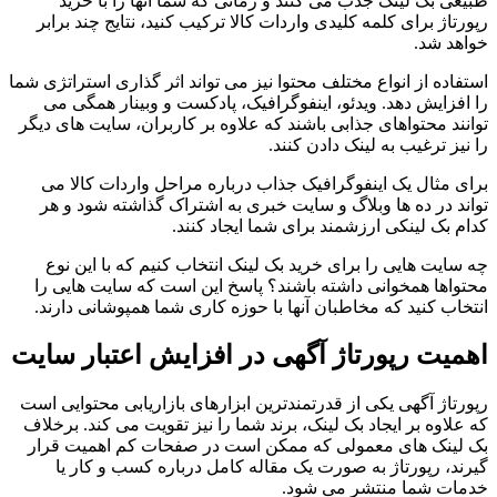
طبیعی بک لینک جذب می کنند و زمانی که شما آنها را با خرید
رپورتاژ برای کلمه کلیدی واردات کالا ترکیب کنید، نتایج چند برابر
خواهد شد.
استفاده از انواع مختلف محتوا نیز می تواند اثر گذاری استراتژی شما
را افزایش دهد. ویدئو، اینفوگرافیک، پادکست و وبینار همگی می
توانند محتواهای جذابی باشند که علاوه بر کاربران، سایت های دیگر
را نیز ترغیب به لینک دادن کنند.
برای مثال یک اینفوگرافیک جذاب درباره مراحل واردات کالا می
تواند در ده ها وبلاگ و سایت خبری به اشتراک گذاشته شود و هر
کدام بک لینکی ارزشمند برای شما ایجاد کنند.
چه سایت هایی را برای خرید بک لینک انتخاب کنیم که با این نوع
محتواها همخوانی داشته باشند؟ پاسخ این است که سایت هایی را
انتخاب کنید که مخاطبان آنها با حوزه کاری شما همپوشانی دارند.
اهمیت رپورتاژ آگهی در افزایش اعتبار سایت
رپورتاژ آگهی یکی از قدرتمندترین ابزارهای بازاریابی محتوایی است
که علاوه بر ایجاد بک لینک، برند شما را نیز تقویت می کند. برخلاف
بک لینک های معمولی که ممکن است در صفحات کم اهمیت قرار
گیرند، رپورتاژ به صورت یک مقاله کامل درباره کسب و کار یا
خدمات شما منتشر می شود.