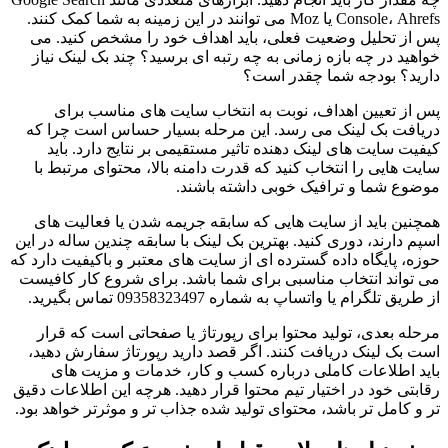
Console، Ahrefs یا Moz می توانند در این زمینه به شما کمک کنند.
پس از تحلیل وضعیت فعلی، باید اهداف خود را مشخص کنید. می
خواهید در چه بازه زمانی به چه رتبه ای برسید؟ چند بک لینک نیاز
دارید؟ بودجه شما چقدر است؟
پس از تعیین اهداف، نوبت به انتخاب سایت های مناسب برای
دریافت بک لینک می رسد. این مرحله بسیار حساس است چرا که
کیفیت سایت های لینک دهنده تاثیر مستقیمی بر نتایج دارد. باید
سایت هایی را انتخاب کنید که قدرت دامنه بالا، محتوای مرتبط با
موضوع شما و ترافیک خوبی داشته باشند.
همچنین باید از سایت هایی که سابقه جریمه شدن یا فعالیت های
اسپم دارند، دوری کنید. بهترین بک لینک با سابقه چندین ساله در این
حوزه، پایگاه داده گسترده ای از سایت های معتبر و باکیفیت دارد که
می تواند انتخاب مناسبی برای شما باشد. برای شروع کار کافیست
از طریق تلگرام یا واتساپ به شماره 09358323497 تماس بگیرید.
مرحله بعدی، تولید محتوا برای رپورتاژ یا صفحاتی است که قرار
است بک لینک دریافت کنند. اگر قصد دارید رپورتاژ سفارش دهید،
باید اطلاعات کاملی درباره کسب و کار، خدمات و مزیت های
رقابتی خود در اختیار تیم محتوا قرار دهید. هرچه این اطلاعات دقیق
تر و کامل تر باشد، محتوای تولید شده جذاب تر و موثرتر خواهد بود.