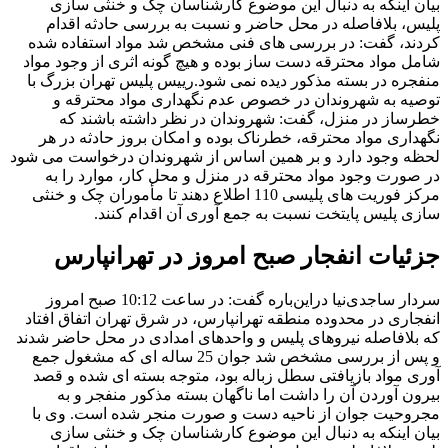
بیان اینکه به دنبال این موضوع کارشناسان چک و خنثی سازی
پلیس، بلافاصله در محل حاضر و نسبت به بررسی حادثه اقدام
کردند، گفت: در بررسی های فنی مشخص شد مواد استفاده شده
شامل مواد محترقه دست ساز بوده و هیچ گونه اثری از وجود مواد
منفجره در بسته مذکور دیده نمی شود.رییس پلیس تهران بزرگ با
توصیه به شهروندان در خصوص عدم نگهداری مواد محترقه و
خطرساز در منزل، گفت: شهروندان در نظر داشته باشند که
نگهداری مواد محترقه، خطرناک بوده و امکان بروز حادثه در هر
لحظه وجود دارد و بر همین اساس از شهروندان درخواست می شود
در صورت وجود مواد محترقه در منزل و محل کار، موارد را به
مرکز فوریت های پلیسی 110 اطلاع دهند تا مأموران چک و خنثی
سازی پلیس پایتخت نسبت به جمع آوری آن اقدام کنند.
جزئیات انفجار صبح امروز در تهرانپارس
سردار ساجدی‌نیا دراین‌باره گفت:‌ در ساعت 10:12 صبح امروز
انفجاری در محدوده منطقه تهرانپارس، در شرق تهران اتفاق افتاد
که بلافاصله نیروهای پلیس و واحدهای امدادی در محل حاضر شدند
و پس از بررسی مشخص شد جوان 25 ساله ای که مشغول جمع
آوری مواد بازیافتی سطل زباله بود، متوجه بسته ای شده و قصد
بیرون آوردن آن را داشت اما ناگهان بسته مذکور منفجر و به
مجروحیت جوان از ناحیه دست و صورت منجر شده است. وی با
بیان اینکه به دنبال این موضوع کارشناسان چک و خنثی سازی