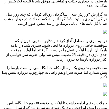
بارسلونا در دیداری جذاب و تماشایی موفق شد با نتیجه 3-2 بتیس را
شکست بدهد.
به گزارش “ورزش سه”، شاگردان رونالد کومان که چند روز قبل
در کوپا دل ری با نتیجه 5-3 گرانادا را شکست دادند، در دیدار امشب
هم با گل ثانیه های پایانی ترنیکائو از سد بتیس عبور کردند.
دو تیم بازی را متعادل آغاز کردند و دقایق ابتدایی بدون اینکه
موقعیت خاصی روی دروازه ها ایجاد شود، سپری شد. در ادامه
بازیکنان بارسا ابتکار عمل را در دست گرفتند اما اولین موقعیت
جدی بازی در دقیقه 25 نصیب بتیس شد ولی ضربه سر خوانمی از
کنار دروازه بارسا به بیرون رفت.
سه دقیقه بعد روی یک ارسال، کلمنت لنگله می توانست بارسا را
پیش بیندازد اما ضربه سر او هم راهی به چهارچوب دروازه بتیس پیدا
نکرد.
حملات دو تیم ادامه داشت تا اینکه در دقیقه 38، بورخا ایگلسیاس
بتیس را پیش انداخت. روی یک ضدحمله سریع بود که ارسال زمینی