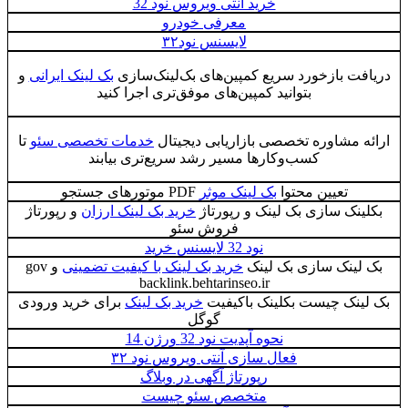
خرید آنتی ویروس نود 32
معرفی خودرو
لایسنس نود۳۲
دریافت بازخورد سریع کمپین‌های بک‌لینک‌سازی
بک لینک ایرانی
و
بتوانید کمپین‌های موفق‌تری اجرا کنید
ارائه مشاوره تخصصی بازاریابی دیجیتال
خدمات تخصصی سئو
تا
کسب‌وکارها مسیر رشد سریع‌تری بیابند
تعیین محتوا
بک لینک موثر
PDF موتورهای جستجو
بکلینک سازی بک لینک و رپورتاژ
خرید بک لینک ارزان
و رپورتاژ
فروش سئو
نود 32 لایسنس خرید
بک لینک سازی بک لینک
خرید بک لینک با کیفیت تضمینی
و gov
backlink.behtarinseo.ir
بک لینک چیست بکلینک باکیفیت
خرید بک لینک
برای خرید ورودی
گوگل
نحوه آپدیت نود 32 ورژن 14
فعال سازی آنتی ویروس نود ۳۲
رپورتاژ آگهی در وبلاگ‌
متخصص سئو چیست