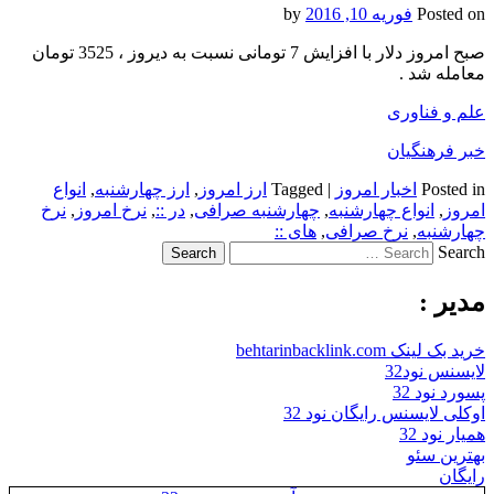
Posted on
فوریه 10, 2016
by
صبح امروز دلار با افزایش 7 تومانی نسبت به دیروز ، 3525 تومان
معامله شد .
علم و فناوری
خبر فرهنگیان
Posted in
اخبار امروز
|
Tagged
ارز امروز
,
ارز چهارشنبه
,
انواع
امروز
,
انواع چهارشنبه
,
چهارشنبه صرافی
,
در ::
,
نرخ امروز
,
نرخ
چهارشنبه
,
نرخ صرافی
,
های ::
Search
مدیر :
خرید بک لینک behtarinbacklink.com
لایسنس نود32
پسورد نود 32
اوکلی لایسنس رایگان نود 32
همیار نود 32
بهترین سئو
رایگان