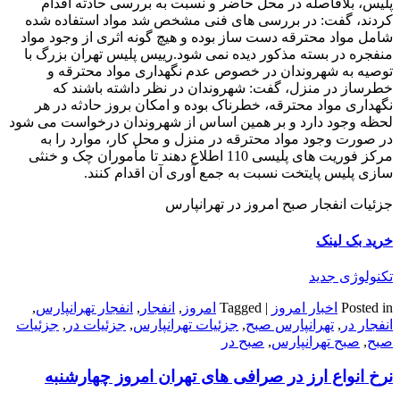
پلیس، بلافاصله در محل حاضر و نسبت به بررسی حادثه اقدام
کردند، گفت: در بررسی های فنی مشخص شد مواد استفاده شده
شامل مواد محترقه دست ساز بوده و هیچ گونه اثری از وجود مواد
منفجره در بسته مذکور دیده نمی شود.رییس پلیس تهران بزرگ با
توصیه به شهروندان در خصوص عدم نگهداری مواد محترقه و
خطرساز در منزل، گفت: شهروندان در نظر داشته باشند که
نگهداری مواد محترقه، خطرناک بوده و امکان بروز حادثه در هر
لحظه وجود دارد و بر همین اساس از شهروندان درخواست می شود
در صورت وجود مواد محترقه در منزل و محل کار، موارد را به
مرکز فوریت های پلیسی 110 اطلاع دهند تا مأموران چک و خنثی
سازی پلیس پایتخت نسبت به جمع آوری آن اقدام کنند.
جزئیات انفجار صبح امروز در تهرانپارس
خرید بک لینک
تکنولوژی جدید
Posted in
اخبار امروز
|
Tagged
امروز
,
انفجار
,
انفجار تهرانپارس
,
انفجار در
,
تهرانپارس صبح
,
جزئیات تهرانپارس
,
جزئیات در
,
جزئیات
صبح
,
صبح تهرانپارس
,
صبح در
نرخ انواع ارز در صرافی های تهران امروز چهارشنبه