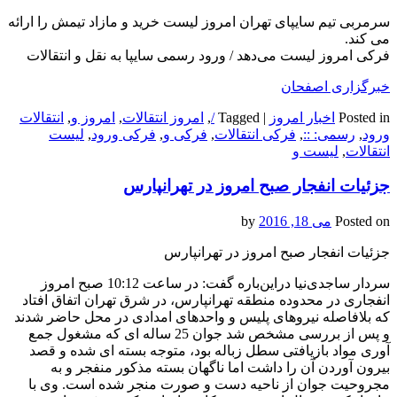
سرمربی تیم سایپای تهران امروز لیست خرید و مازاد تیمش را ارائه
می کند.
فرکی امروز لیست می‌دهد / ورود رسمی سایپا به نقل و انتقالات
خبرگزاری اصفحان
Posted in
اخبار امروز
|
Tagged
/
,
امروز انتقالات
,
امروز و
,
انتقالات
ورود
,
رسمی: ::
,
فرکی انتقالات
,
فرکی و
,
فرکی ورود
,
لیست
انتقالات
,
لیست و
جزئیات انفجار صبح امروز در تهرانپارس
Posted on
می 18, 2016
by
جزئیات انفجار صبح امروز در تهرانپارس
سردار ساجدی‌نیا دراین‌باره گفت:‌ در ساعت 10:12 صبح امروز
انفجاری در محدوده منطقه تهرانپارس، در شرق تهران اتفاق افتاد
که بلافاصله نیروهای پلیس و واحدهای امدادی در محل حاضر شدند
و پس از بررسی مشخص شد جوان 25 ساله ای که مشغول جمع
آوری مواد بازیافتی سطل زباله بود، متوجه بسته ای شده و قصد
بیرون آوردن آن را داشت اما ناگهان بسته مذکور منفجر و به
مجروحیت جوان از ناحیه دست و صورت منجر شده است. وی با