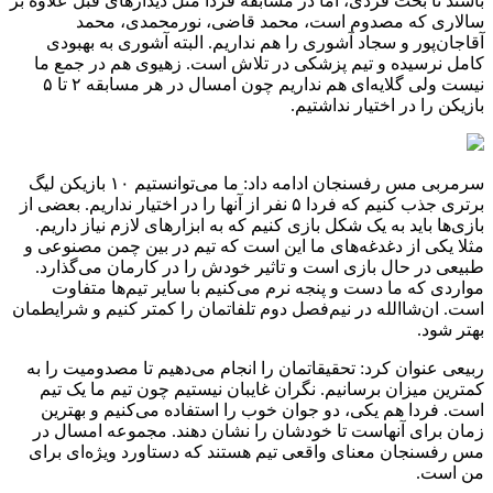
باشند تا بحث فردی، اما در مسابقه فردا مثل دیدارهای قبل علاوه بر
سالاری که مصدوم است، محمد قاضی، نورمحمدی، محمد
آقاجان‌پور و سجاد آشوری را هم نداریم. البته آشوری به بهبودی
کامل نرسیده و تیم پزشکی در تلاش است. زهیوی هم در جمع ما
نیست ولی گلایه‌ای هم نداریم چون امسال در هر مسابقه ۲ تا ۵
بازیکن را در اختیار نداشتیم.
سرمربی مس رفسنجان ادامه داد: ما می‌توانستیم ۱۰ بازیکن لیگ
برتری جذب کنیم که فردا ۵ نفر از آنها را در اختیار نداریم. بعضی از
بازی‌ها باید به یک شکل بازی کنیم که به ابزارهای لازم نیاز داریم.
مثلا یکی از دغدغه‌های ما این است که تیم در بین چمن مصنوعی و
طبیعی در حال بازی است و تاثیر خودش را در کارمان می‌گذارد.
مواردی که ما دست و پنجه نرم می‌کنیم با سایر تیم‌ها متفاوت
است. ان‌شاالله در نیم‌فصل دوم تلفاتمان را کمتر کنیم و شرایطمان
بهتر شود.
ربیعی عنوان کرد: تحقیقاتمان را انجام می‌دهیم تا مصدومیت را به
کمترین میزان برسانیم. نگران غایبان نیستیم چون تیم ما یک تیم
است. فردا هم یکی، دو جوان خوب را استفاده می‌کنیم و بهترین
زمان برای آنهاست تا خودشان را نشان دهند. مجموعه امسال در
مس رفسنجان معنای واقعی تیم هستند که دستاورد ویژه‌ای برای
من است.