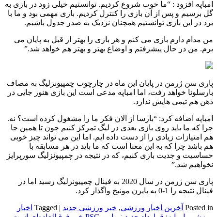
امباپه افزود : “ما خوب شروع کردیم. توانستیم خیلی زود در بازی به
گل برسیم و پس از آن بازی را کنترل کردیم. بازی مهمی بود و ما با
برد در این بازی توانستیم همچنان نزدیک به صدر جدول باشیم.
من مدام دارم بازی می کنم و هر بازی را بهتر از قبل به پایان می
برم. من در حال پیشرفتم و اوضاع بهتر و بهتر هم خواهد شد.”
پاری سن ژرمن در پایان این ماه در چارچوب چمپیونزلیگ به مصاف
بارسلونا خواهد رفت، اما امباپه مدعی است این بازی هنوز جایی در
ذهن هم تیمی هایش ندارد.
امباپه اضافه کرد: “بارسا از الان فکر ما را مشغول کرده است؟ نه.
چرا که ما باید روی بازی بعدی در لیگ تمرکز کنیم چون تا همین جا
هم امتیازات زیادی را از دست داده ایم. اما این می تواند چیز خوبی
هم باشد چرا که به این معنا است که ما باید در هر مسابقه با
حساسیت و جدیت بازی کنیم، که در نتیجه در چمپیونزلیگ سورپرایز
نخواهیم شد.”
پاری سن ژرمن در سال 2020 به فینال چمپیونزلیگ رسید اما در
فینال نتیجه را 1-0 به بایرن مونیخ واگذار کرد.
Posted in
آخرین اخبار ورزشی
,
خبر ورزشی جدید
|
Tagged
اخبار
ورزشی
,
امباپه: قرارداد جدید نیمار و PSG خبر فوق‌العاده‌ای است
,