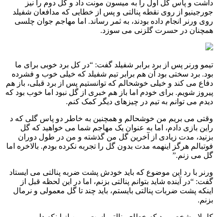
داشت و پاس گل اول را به میسون مونت داد و گل دوم را نیز
جورجینیو از روی نقطه پنالتی و پس از خطایی که مدافعان شفیلد
روی ورنر انجام داده بودند، به ثمر رساند. اما مهاجم جوان چلسی
همچنان در حسرت گلزنی می سوزد.
تیمو ورنر پس از برد برابر شفیلد گفت: “در کل برد خوبی برای ما
بود. برد سختی بود آن هم برابر تیم شفیلد که خیلی خوب و فشرده
دفاع می کند و خیلی خوشحالم که توانستیم پس از برد قبلی، باز هم
پیروز شویم. برای خودم اما باز هم خبری از گل نبود اما خوب بود که
دیدم می توانم به تیم در چیزهای دیگر کمک کنم.
وقتی می بریم من خوشحالم و همچنین به خاطر دو پاس گلی که د
راین بازی دادم، اما به عنوان یک مهاجم شما می خواهید که گل
بزنید، مدت زیادی از آخرین گل من گذشته و من در طول دوران
فوتبالم هرگز اینهمه مدت بدون گل را تجربه نکرده بودم. بالاخره اما
گل می زنم.”
ورنر با رد این موضوع که باید خودش پشت ضربه پنالتی می ایستاد
گفت: “در آینده شاید بتوانم پنالتی بزنم، اما در این لحظه قبل از
اینکه پشت ضربات پنالتی بایستم، باید چند تا گل معمولی و نرمال
بزنم.
کاملا مشخص بود که خطای پنالتی است و من از اینکه داور