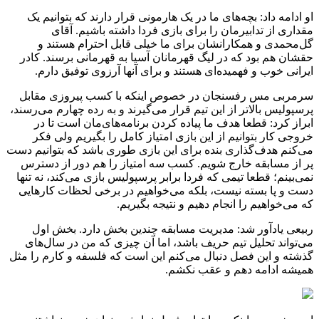
او ادامه داد: بچه‌های ما در یک هارمونی قرار دارند که بتوانیم یک
مقداری از تدابیرمان را برای بازی فردا داشته باشیم. آقای
گل‌محمدی و همکارانشان برای ما خیلی قابل احترام هستند و
حقشان هم بود که در لیگ قهرمانان آسیا به قهرمانی برسند. کادر
ایرانی خوب و فهمیده‌ای هستند و برای آنها آرزوی توفیق دارم.
سرمربی مس رفسنجان در خصوص اینکه با کسب پیروزی مقابل
پرسپولیس بالاتر از این تیم قرار می‌گیرند و به رده چهارم می‌رسند،
ابراز کرد: قطعا هدف ما پیاده کردن برنامه‌های‌مان است تا در
خروجی کار بتوانیم از این بازی امتیاز کامل را بگیریم ولی فکر
می‌کنم هدف‌گذاری بنده برای این بازی طوری باشد که بتوانیم دست
پر از مسابقه خارج شویم. کسب سه امتیاز را هم دور از دسترس
نمی‌بینم؛ قطعا تیمی که فردا برابر پرسپولیس بازی می‌کند، نه تنها
دست و پا بسته نیست، بلکه می‌خواهیم در برخی لحظات کارهایی
که می‌خواهیم را انجام دهیم و نتیجه بگیریم.
ربیعی یادآور شد: مدیریت مسابقه چندین بخش دارد. بخش اول
می‌تواند تحلیل تیم حریف باشد، اما آن چیزی که من در سال‌های
گذشته و این فصل دنبال می‌کنم این است که فلسفه و کارم را مثل
همیشه ادامه دهم و عقب نکشم.