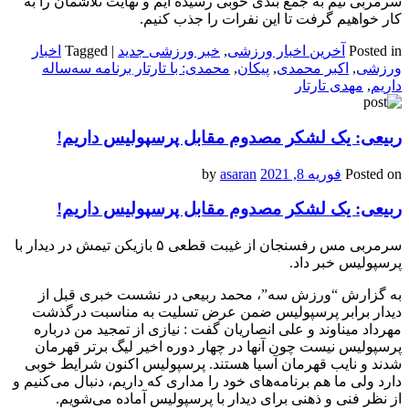
سرمربی تیم به جمع بندی خوبی رسیده ایم و نهایت تلاشمان را به
کار خواهیم گرفت تا این نفرات را جذب کنیم.
Posted in
آخرین اخبار ورزشی
,
خبر ورزشی جدید
|
Tagged
اخبار
ورزشی
,
اکبر محمدی
,
پیکان
,
محمدی: با تارتار برنامه سه‌ساله
داریم
,
مهدی تارتار
ربیعی: یک لشکر مصدوم مقابل پرسپولیس داریم!
Posted on
فوریه 8, 2021
by
asaran
ربیعی: یک لشکر مصدوم مقابل پرسپولیس داریم!
سرمربی مس رفسنجان از غیبت قطعی ۵ بازیکن تیمش در دیدار با
پرسپولیس خبر داد.
به گزارش “ورزش سه”، محمد ربیعی در نشست خبری قبل از
دیدار برابر پرسپولیس ضمن عرض تسلیت به مناسبت درگذشت
مهرداد میناوند و علی انصاریان گفت : نیازی از تمجید من درباره
پرسپولیس نیست چون آنها در چهار دوره اخیر لیگ برتر قهرمان
شدند و نایب قهرمان آسیا هستند. پرسپولیس اکنون شرایط خوبی
دارد ولی ما هم برنامه‌های خود را مداری که داریم، دنبال می‌کنیم و
از نظر فنی و ذهنی برای دیدار با پرسپولیس آماده می‌شویم.