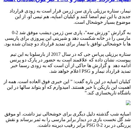
نیمار، ستاره برزیلی پاری سن ژرمن قرار است به زودی قرارداد
جدیدی با این تیم امضا کنند و کیلیان امباپه، هم تیمی او، از این
موضوع بسیار خوشحال است.
به گزارش “ورزش سه”، پاری سن ژرمن دیشب موفق شد 2-0
مارسی را در خانه شکست دهد و شیرینی این پیروزی برای پاریسی
ها با خوشحالی توافق با نیمار برای تمدید قرارداد دو چندان شده بود.
ستاره برزیلی پی‌اس جی که در
سال 2017 از بارسلونا به این تیم
پیوست، نشان داده که علاقمند است به حضور در پارک دو پرنس
ادامه دهد و گزارش ها حاکی از آن است که به زودی رسما خبر
تمدید قرارداد نیمار و
PSG
اعلام خواهد شد.
کیلیان امباپه در این باره گفت: ” این خبری فوق العاده است. همه از
اهمیت این بازیکن با خبر هستند. امیدوارم که او بتواند سالها در این
باشگاه تاریخسازی کند.”
امباپه شب گذشته دلیل دیگری برای خوشحالی نیز داشت. او موفق
شد گل نخست بازی در دیدار برابر مارسی را به ثمر برساند و نقش
پررنگی در برد 2-0
PSG
برابر رقیب دیرینه داشت.