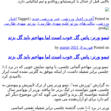
بالایی قبل از جدال با کریستیانو رونالدو و تیم ایتالیایی دارد.
Posted in
آخرین اخبار ورزشی
,
خبر ورزشی جدید
|
Tagged
اخبار
ورزشی
,
پنالتی‌های پورتو علیه مهدی طارمی!
,
پورتو
,
مهدی طارمی
تیمو ورنر: پاس گل خوب است اما مهاجم باید گل بزند
Posted on
فوریه 8, 2021
by
asaran
تیمو ورنر: پاس گل خوب است اما مهاجم باید گل بزند
تیمو ورنر، مهاجم آلمانی چلسی، با وجود نمایش خوبی که در برد 2-1
چلسی برابر شفیلد داشت، از اینکه موفق به گلزنی نشده است ابراز
ناامیدی کرد.
به گزارش “ورزش سه”، تیمو ورنر پس از ترک لایپزیش و پیوستن به
چلسی، هنوز نتوانسته در لیگ برتر جا بیافتد. ورنر از نووامبر سال
گذشته نتوانسته گل بزند و اکنون می گوید که این موضوع دیگر کم
کم دارد برای او آزاردهنده می شود.
ورنر در برد 2-1 شب گذشته چلسی برابر شفیلد نقشی اساسی