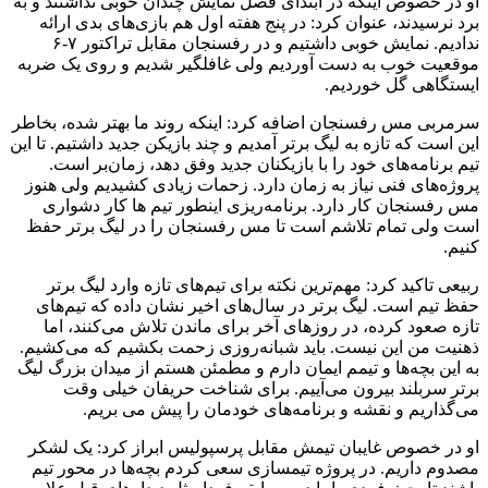
او در خصوص اینکه در ابتدای فصل نمایش چندان خوبی نداشتند و به
برد نرسیدند، عنوان کرد: در پنج هفته اول هم بازی‌های بدی ارائه
ندادیم. نمایش خوبی داشتیم و در رفسنجان مقابل تراکتور ۷-۶
موقعیت خوب به دست آوردیم ولی غافلگیر شدیم و روی یک ضربه
ایستگاهی گل خوردیم.
سرمربی مس رفسنجان اضافه کرد: اینکه روند ما بهتر شده، بخاطر
این است که تازه به لیگ برتر آمدیم و چند بازیکن جدید داشتیم. تا این
تیم برنامه‌های خود را با بازیکنان جدید وفق دهد، زمان‌بر است.
پروژه‌های فنی نیاز به زمان دارد. زحمات زیادی کشیدیم ولی هنوز
مس رفسنجان کار دارد. برنامه‌ریزی اینطور تیم ها کار دشواری
است ولی تمام تلاشم است تا مس رفسنجان را در لیگ برتر حفظ
کنیم.
ربیعی تاکید کرد: مهم‌ترین نکته برای تیم‌های تازه وارد لیگ برتر
حفظ تیم است. لیگ برتر در سال‌های اخیر نشان داده که تیم‌های
تازه صعود کرده، در روزهای آخر برای ماندن تلاش می‌کنند، اما
ذهنیت من این نیست. باید شبانه‌روزی زحمت بکشیم که می‌کشیم.
به این بچه‌ها و تیمم ایمان دارم و مطمئن هستم از میدان بزرگ لیگ
برتر سربلند بیرون می‌آییم. برای شناخت حریفان خیلی وقت
می‌گذاریم و نقشه و برنامه‌های خودمان را پیش می بریم.
او در خصوص غایبان تیمش مقابل پرسپولیس ابراز کرد: یک لشکر
مصدوم داریم. در پروژه تیمسازی سعی کردم بچه‌ها در محور تیم