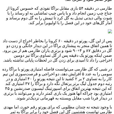
طارمی در دقیقه ۵۴ بازی مقابل براگا نفوذی که خسوس کرونا از
جناح چپ زمین انجام داد و با پاس چیپ تماشایی به او رساند را با
شوت والی دیدنی تبدیل به گل کرد تا تیمش را به گل دوم برساند و
آمار گل‌های خود در این فصل را با اولیویرا برابر کند.
پس از این گل، پورتو در دقیقه ۶۰ کرونا را بخاطر اخراج از دست داد
تا همین اتفاق منجر به پیشتازی براگا در این دیدار خانگی و زدن دو
گل در دقایق ۸۷ و ۴+۹۰ شود و برتری یاران طارمی هم از بین برود.
ضمن اینکه پورتو یک دقیقه پس از گل تساوی براگا نیز دومین
اخراجی را داد تا امیدی برای زدن گل در لحظات پایانی نداشته باشد.
در شبی که گل طارمی می‌توانست فاصله امتیازی پورتو با براگا رده
سومی را به عدد ۵ افزایش دهد، دو اخراجی و فرصت‌سوزی این تیم
کار را به تساوی ۲ بر ۲ کشید تا این نتیجه پورتو را ۴۰ امتیازی و در
رتبه دوم جدول لیگ برتر پرتغال نگه دارد و براگا را ۳۷ امتیازی کند
که این نتیجه بهترین اتفاق برای اسپورتینگ لیسبون صدرنشین و ۴۵
امتیازی بود چراکه آنها هنوز یک بازی کمتر دارند و می‌توانند با برتری
در دیدار فردا شب مقابل ویسنته به قهرمانی نزدیک‌تر شوند.
با وجود نتیجه نه چندان مطلوبی که برای پورتو رقم خورد، اما مهدی
طارمی توانست هشتمین گل این فصل خود را برابر براگا به ثمر