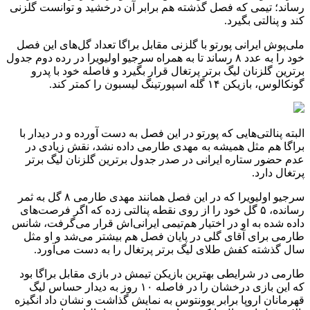
رساند؛ تیمی که فصل گذشته هم برابر آن درخشید و توانست گلزنی
کند و پنالتی بگیرد.
ملی‌پوش ایرانی پورتو با گلزنی مقابل براگا تعداد گل‌های این فصل
خود را به عدد ۸ رساند تا به همراه سرجیو اولیویرا در رده دوم جدول
برترین گلزنان لیگ برتر پرتغال قرار بگیرد و فاصله خود با پدرو
گونکالوس، بازیکن ۱۴ گله اسپورتینگ لیسبون را کمتر کند.
البته پنالتی‌هایی که پورتو در این فصل به دست آورده و در دیدار با
براگا هم مثل همیشه به مهدی طارمی داده نشد، نقش زیادی در
عدم حضور ستاره ایرانی در صدر جدول برترین گلزنان لیگ برتر
پرتغال دارد.
سرجیو اولیویرا که در این فصل همانند مهدی طارمی ۸ گل به ثمر
رسانده، ۵ گل خود را از روی نقطه پنالتی زده که اگر فرصت‌های
داده شده به او در اختیار هم‌تیمی ایرانی‌اش قرار می‌گرفت، شانس
طارمی برای آقای گلی در پایان فصل هم بیشتر می‌شد و او مثل
سال گذشته کفش طلای لیگ برتر پرتغال را به دست می‌آورد.
طارمی در شرایطی بهترین بازیکن تیمش در بازی مقابل براگا بود
که این بازی درخشان را در فاصله ۱۰ روز به دیدار حساس لیگ
قهرمانان اروپا برابر یوونتوس به نمایش گذاشت و نشان داد انگیزه