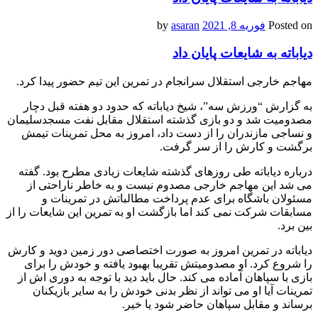
Posted on
فوریه 8, 2021
by
asaran
دیاباته به شایعات پایان داد
مهاجم خارجی استقلال سرانجام در تمرین این تیم حضور پیدا کرد.
به گزارش “ورزش سه”، شیخ دیاباته که حدود دو هفته قبل دچار
مصدومیت شد و دو بازی گذشته استقلال مقابل نفت مسجدسلیمان
و نساجی مازندران را از دست داد، امروز به محل تمرینات تیمش
برگشت و کارش را از سر گرفت.
درباره دیاباته طی روزهای گذشته شایعات زیادی مطرح بود. گفته
می شد این مهاجم خارجی مصدوم نیست و به خاطر ناراحتی از
مسئولان باشگاه برای عدم پرداخت مطالباتش در تمرینات و
مسابقات شرکت نمی کند اما بازگشت او به تمرین این شایعات را از
بین برد.
دیاباته در تمرین امروز به صورت اختصاصی دور زمین دوید و کارش
را شروع کرد. او مصدومیتش تقریبا بهبود یافته و خودش را برای
بازی با سپاهان آماده می کند. حال باید دید با توجه به دوری اش از
تمرینات آیا او می تواند از نظر بدنی خودش را به سایر بازیکنان
برساند و مقابل سپاهان حاضر شود یا خیر.