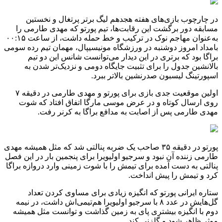
در چارچوب بازی‌های هفته هجدهم لیگ برتر پرتغال و نخستین
مسابقه دور برگشت این رقابت‌ها، تیم پورتو که مهدی طارمی را
به‌عنوان مهاجم نوک در ترکیب و خط حمله داشت، از ساعت ۰۰:۱۵
بامداد امروز دوشنبه در ورزشگاه مونیسیپال، مهمان تیم رده سومی
براگا بود که برتری در این دیدار می‌توانست شانس این دو تیم
بالانشین جدول را برای تثبیت جایگاه دومی و نزدیک‌تر شدن به
اسپورتینگ لیسبون صدرنشین بالاتر ببرد.
اولین موقعیت جدی بازی برای پورتو و مهدی طارمی در دقیقه ۷
روی ارسال کوتاه و در عرض موسی مارگا اتفاق افتاد که شوت
مهدی طارمی پس از اصابت به مدافع براگا به کرنر رفت.
پورتو در دقیقه ۳۵ صاحب یک ضربه پنالتی شد که مثل همیشه مهدی
طارمی زننده آن نبود و سرجیو اولیویرا برای پنجمین بار در این فصل
پنالتی به دست آمده برای تیمش را با شوت زمینی وارد دروازه براگا
کرد و تیمش را پیش انداخت.
ستاره ایرانی پورتو که انگیزه زیادی برای مساوی کردن تعداد
گل‌هایش در عدد ۸ با سرجیو اولیویرا هم‌تیمی‌اش داشت، در نیمه
دوم با انگیزه بیشتری پای به زمین گذاشت و توانست مثل همیشه
موثر ظاهر شود و گلزنی کند.