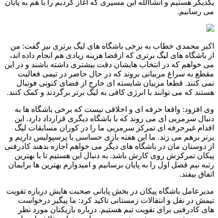
یکدیگر هستیم و انشاالله این مسیری که آغاز کردیم را با هم به پایان
می رسانیم.
اکبر محمدی خطاب به برخی باشگاه های لیگ برتری نیز گفت: من
از باشگاه های لیگ برتری که ازقضا هزینه زیادی هم انجام داده اند،
می خواهم که در انتخاب هایشان دقت بیشتری داشته باشند و در این
مقطع به سراغ مربیانی بروند که در حال حاضر در تیمی فعالیت
نمی کنند. قطعا مربیان شایسته ای خارج از فضای کنونی فوتبال
هستند که می توانند با انرژی کافی به لیگ برتر برگردند و کمک کنند.
وی افزود: واقعا حرفه ای و اخلاقی نیست که برخی باشگاه ها به
دنبال سرمربی ای می روند که با باشگاه دیگری قرارداد دارد. این
اقدام غیرحرفه ای تمرکز سرمربی ما را در کوران مسابقات لیگ
برتر برهم می زند. ما این هفته بازی حساسی با پرسپولیس داریم و
از دوستان مان در باشگاه های دیگر می خواهم اجازه بدهند کادرفنی
پیکان تمرکزش روی کارش باشد. به دنبال این هستیم تا با بهترین
رتبه نیم فصل اول را به پایان برسانیم و امیدوارم بهترین ها برایمان
اتفاق بیفتد.
مدیرعامل باشگاه پیکان در بخش پایانی صحبت هایش درباره تقویت
تیمش در نقل و انتقالات زمستانی تاکید کرد: ما پیگیر درخواست
های کادرفنی برای تقویت تیم هستیم. درباره بازیکنان مورد نظر