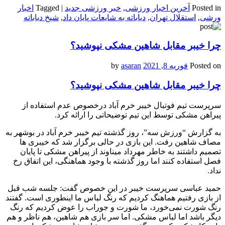
Posted in
آخرین اخبار ورزشی
,
خبر ورزشی جدید
|
Tagged
اخبار
ورشی
,
استقلال تهران
,
دیاباته به شایعات پایان داد
,
شیخ دیاباته
چرا خیبر مقابل شاهین مشکی نپوشید؟
Posted on
فوریه 8, 2021
by
asaran
چرا خیبر مقابل شاهین مشکی نپوشید؟
سرپرست تیم فوتبال خیبر خرم آباد درخصوص عدم استفاده از
پیراهن مشکی توسط این تیم توضیحاتی را ارائه کرد.
به گزارش “ورزش سه”، روز گذشته تیم خیبر خرم آباد در بوشهر به
مصاف شاهین رفت. این بازی در حالی برگزار شد که خیبری ها
تصمیم داشتند به خاطر مهرداد میناوند از پیراهن مشکی تا پایان
فصل استفاده کنند اما روز گذشته با وجود هماهنگی، این اتفاق رخ
نداد.
حمید عباسی سرپرست خیبر در این خصوص گفت: جلسه شب قبل
از بازی رفتیم هماهنگ کردیم که رنگ لباس ما اینطوری است. گفتند
رنگ شورت نمی‌خورد، ما شورت و جوراب را عوض کردیم که رنگ
دیگر باشد اما لباس مشکی. اما سر بازی هم شاهین، هم ناظر و هم