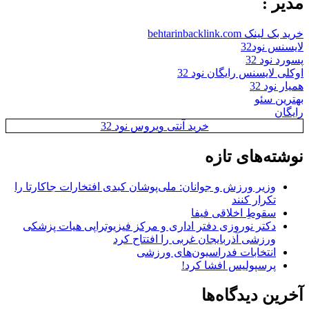
مدیر :
خرید بک لینک behtarinbacklink.com
لایسنس نود32
پسورد نود 32
اوکلی لایسنس رایگان نود 32
همیار نود 32
بهترین سئو
رایگان
خرید آنتی ویروس نود 32
نوشته‌های تازه
وزیر ورزش و جوانان: ملی‌پوشان کبدی افتخارات جاکارتا را
تکرار کنند
سقوطِ اخلاقی فیفا
دکتر نوروزی دفتر اداری و مرکز فیزیوتراپی هیات پزشکی
ورزشی آذربایجان غربی را افتتاح کرد
انتخابات فدراسیون‌های ورزشی
پرسپولیس افشا کرد!
آخرین دیدگاه‌ها