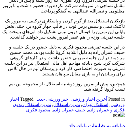
در جلسه تمرینی امروز، وریا غفوری که روز شنبه و پس از دیدار
مقابل نساجی در تمرینات شرکت نکرده بود، حضور داشت و با پرویز
مظلومی و نصرالله عبداللهی به گفتگو پرداخت.
بازیکنان استقلال بعد از گرم کردن و پاسکاری ترکیبی، به مرور یک
تاکتیک تیمی و سپس پرس توپ در قالب چهار گروه پرداختند. بخش
پایانی این تمرین را فوتبال درون تیمی تشکیل داد. آبی‌های پایتخت یک
جلسه تمرینی وزنه را هم عصر امروز پشت سر خواهند گذاشت.
در این جلسه تمرینی محمود فکری به دلیل حضور در یک جلسه و
حنیف عمران‌زاده به دلیل ابتلا به کرونا غایب بودند. محمد حسین
مرادمند در این جلسه تمرینی حضور داشت و در کارهای گروهی
شرکت کرد. شیخ دیاباته مهاجم اهل مالی استقلال نیز در این جلسه
تمرینی به صورت اختصاصی کار کرد و پزشکان تیم در حال تلاش
برای رساندن او به بازی مقابل سپاهان هستند.
همچنین، پیش از تمرین روز دوشنبه استقلال، از مجموعه این تیم
تست کرونا گرفته شد.
Posted in
آخرین اخبار ورزشی
,
خبر ورزشی جدید
|
Tagged
اخبار
ورزشی
,
استقلال تهران
,
تمرین استقلال
,
تمرین استقلال، بدون
فکری و عمران زاده
,
حنیف عمران زاده
,
محمود فکری
دیاباته به شایعات پایان داد