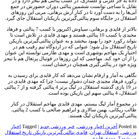
داده به جز گلزنی و گلسازی، در کسب پنالتی هم تبحر دارد و در
تقابل با نساجی توانست ششمین پنالتی دوران حضورش در جمع
آبی‌ها را به دست آورد تا در کنار آرش برهانی، مربی این روزهای
استقلال در جایگاه سوم پنالتی‌گیرترین بازیکنان استقلال جای گیرد.
بالاتر از قایدی و برهانی، سیاوش اکبرپور با کسب 7 پنالتی و فرهاد
مجیدی با کسب 10 پنالتی هستند و مهدی قایدی در تلاش است تا
بتواند رکورد خود را بهبود ببخشد و به عنوان پنالتی‌گیرترین بازیکن
تاریخ استقلال بدل شود؛ عنوانی که در اردوگاه تیم رقیب هم در
اختیار یک مهاجم بوشهری است و مهدی طارمی توانسته این عنوان
را از آن خود کند. مهاجمی که این روزها در فوتبال پرتغال هم با تبحر
ویژه خود در پنالتی‌گیری همچنان درخشان است.
نگاهی به آمار و ارقام نشان می‌دهد که کار قایدی برای رسیدن به
رکورد فرهاد مجیدی چندان دشوار نیست؛ چرا که مهدی قایدی در
در 19 بازی گذشته استقلال در لیگ برتر 4 پنالتی گرفته و از 7 پنالتی
استقلال، 4 پنالتی سهم این بازیکن بوده است.
در مجموع آمار لیگ بیستم، مهدی قایدی مهاجم استقلال در کنار
طالب ریکانی، بهمن سالاری و ابراهیم صالحی با کسب 2 پنالتی،
پنالتی‌گیرترین بازیکنان لیگ هستند.
Posted in
آخرین اخبار ورزشی
,
خبر ورزشی جدید
|
Tagged
اخبار
ورزشی
,
استقلال تهران
,
قایدی پنالتی‌گیرترین بازیکن تاریخ استقلال
می‌شود؟
,
مهدی قایدی