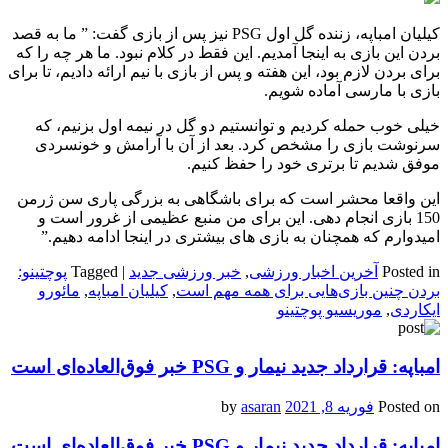
کیلیان امباپه، زننده گل اول
PSG
نیز پس از بازی گفت: ” ما به قصد
بردن این بازی به اینجا آمدیم. این فقط در کلام نبود. ما هر چه را که
برای بردن لازم بود، این هفته و پس از بازی با نیم ارائه دادیم، تا برای
بازی با مارسی آماده شویم.
خیلی خوب حمله کردیم و توانستیم دو گل در نیمه اول بزنیم، که
سرنوشت بازی را مشخص کرد. بعد از آن با آرامش و خونسردی
موفق شدیم تا برتری خود را حفظ کنیم.
این واقعا محشر است که برای باشگاهی به بزرگی پاری سن ژرمن
150 بازی انجام دهی. این برای من منبع عظیمی از غرور است و
امیدوارم که همچنان به بازی های بیشتری در اینجا ادامه دهیم.”
Posted in
آخرین اخبار ورزشی
,
خبر ورزشی جدید
|
Tagged
پوچتینو:
بردن چنین بازی‌هایی برای همه مهم است
,
کیلیان امباپه
,
مائورو
ایکاردی
,
موریسیو پوچتینو
امباپه: قرارداد جدید نیمار و PSG خبر فوق‌العاده‌ای است
Posted on
فوریه 8, 2021
by
asaran
امباپه: قرارداد جدید نیمار و PSG خبر فوق‌العاده‌ای است