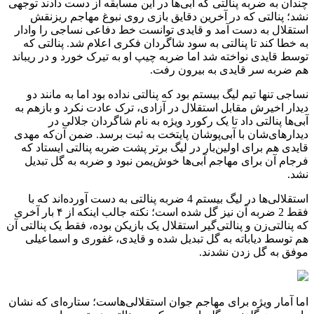
چندان به ضربه پنالتی که آبی‌ها در این مسابقه از دست دادند توجهی
نشد؛ پنالتی که در آخرین دقایق بازی روی نبوغ مهاجم ریزنقش
استقلال به دست آمد و قایدی توانست خط دفاعی نساجی را وادار
به خطا کند تا پنالتی به سود شاگردان فکری اعلام شد. پنالتی که
توسط قایدی نواخته شد اما ضربه چیپ او به تیرک خورد و در ریباند
هم ضربه سر قایدی به بیرون رفت.
نساجی تنها تیم لیگ بیستم بود که پنالتی نداده بود اما به مانند دو
دیدار اخیرش مقابل استقلال در آزادی، ترک عادت نکرد و بازهم به
آبی‌ها پنالتی داد تا یک رکورد ویژه به نام شاگردان جلالی در
دیدارهای‌شان با آبی‌پوشان پایتخت به ثبت برسد. ضمن آن‌که مهدی
قایدی هم برای اولین‌بار در لیگ برتر پشت ضربه پنالتی ایستاد که
فرجام آن برای مهاجم آبی‌ها خوش‌یمن نبود و ضربه به گل تبدیل
نشد.
استقلالی‌ها در لیگ بیستم 4 ضربه پنالتی به دست آورده‌اند که با
فقط 2 ضربه آن نیز گل شده است؛ نکته جالب اینکه از ۴ بار آخری
که پنالتی‌زن و پنالتی‌گیر استقلال یک بازیکن بوده، فقط یک پنالتی آن
هم توسط دیاباته به گل تبدیل شده و قایدی، غفوری و اسماعیلی
موفق به گل زدن نشدند.
اما آمار ویژه برای مهاجم جوان استقلالی‌هاست؛ ستاره‌ای که نشان