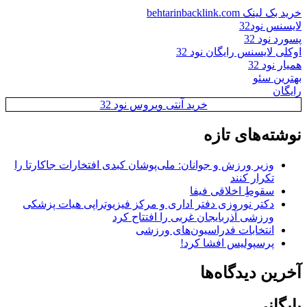
خرید بک لینک behtarinbacklink.com
لایسنس نود32
پسورد نود 32
اوکلی لایسنس رایگان نود 32
همیار نود 32
بهترین سئو
رایگان
خرید آنتی ویروس نود 32
نوشته‌های تازه
وزیر ورزش و جوانان: ملی‌پوشان کبدی افتخارات جاکارتا را
تکرار کنند
سقوطِ اخلاقی فیفا
دکتر نوروزی دفتر اداری و مرکز فیزیوتراپی هیات پزشکی
ورزشی آذربایجان غربی را افتتاح کرد
انتخابات فدراسیون‌های ورزشی
پرسپولیس افشا کرد!
آخرین دیدگاه‌ها
بایگانی