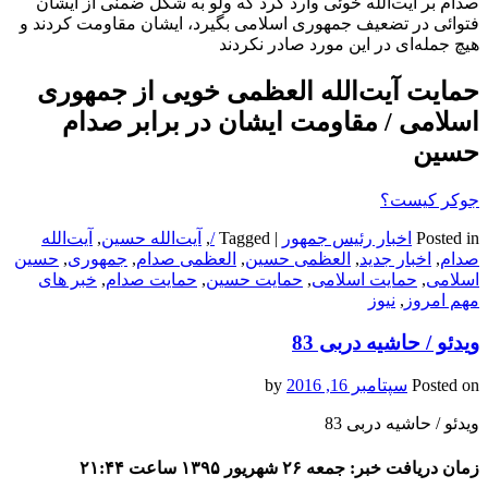
صدام بر آیت‌الله خوئی وارد کرد که ولو به شکل ضمنی از ایشان
فتوائی در تضعیف جمهوری اسلامی بگیرد، ایشان مقاومت کردند و
هیچ جمله‌‌ای در این مورد صادر نکردند
حمایت آیت‌الله العظمی خویی از جمهوری
اسلامی / مقاومت ایشان در برابر صدام
حسین
جوکر کیست؟
Posted in
اخبار رئیس جمهور
|
Tagged
/
,
آیت‌الله حسین
,
آیت‌الله
صدام
,
اخبار جدید
,
العظمی حسین
,
العظمی صدام
,
جمهوری
,
حسین
اسلامی
,
حمایت اسلامی
,
حمایت حسین
,
حمایت صدام
,
خبر های
مهم امروز
,
نیوز
ویدئو / حاشیه دربی 83
Posted on
سپتامبر 16, 2016
by
ویدئو / حاشیه دربی 83
زمان دریافت خبر: جمعه ۲۶ شهریور ۱۳۹۵ ساعت ۲۱:۴۴