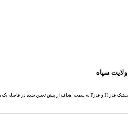
لایت سپاه
در جریان آخرین روز رزمایش موشکی اقتدار ولایت ۱، موشک های بالستیک قدر H و قدرF به سمت اهداف از پیش تعیین شده در فا