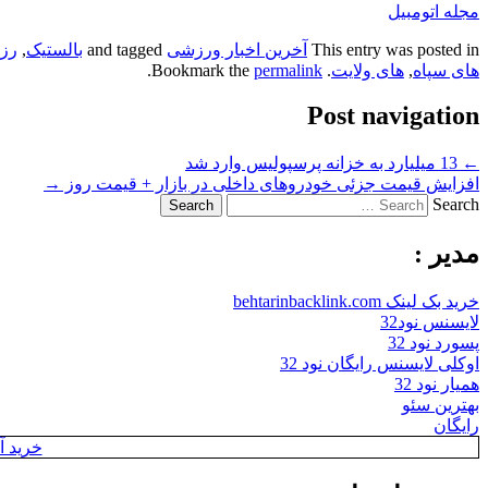
مجله اتومبیل
This entry was posted in
آخرین اخبار ورزشی
and tagged
بالستیک
,
رز
های سپاه
,
های ولایت
. Bookmark the
permalink
.
Post navigation
←
13 میلیارد به خزانه پرسپولیس وارد شد
افزایش قیمت جزئی خودروهای داخلی در بازار + قیمت روز
→
Search
مدیر :
خرید بک لینک behtarinbacklink.com
لایسنس نود32
پسورد نود 32
اوکلی لایسنس رایگان نود 32
همیار نود 32
بهترین سئو
رایگان
خرید آن