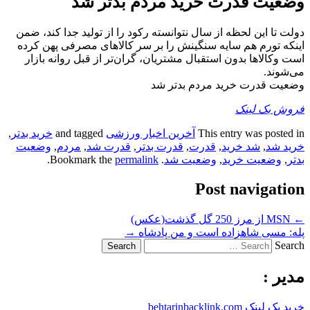
وضعیت قدرت خرید مردم بدتر شد
دولت تا این لحظه از سال نتوانسته رکود را از تولید جدا کند، ضمن
اینکه تورم هم سایه سنگینش را بر سر کالاهای مصرفی پهن کرده
است وکالاها بدون استقبال مشتریان، گران‌تر از قبل روانه بازار
می‌شوند.
وضعیت قدرت خرید مردم بدتر شد
فروش بک لینک
This entry was posted in
آخرین اخبار ورزشی
and tagged
خرید بدتر
,
خرید شد
,
شد خرید
,
قدرت
,
قدرت بدتر
,
قدرت شد
,
مردم
,
وضعیت
بدتر
,
وضعیت خرید
,
وضعیت شد
. Bookmark the
permalink
.
Post navigation
←
MSN از مرز 250 گل گذشت(عکس)
پله: مسی شاهزاده است و من پادشاه
→
Search
مدیر :
خرید بک لینک behtarinbacklink.com