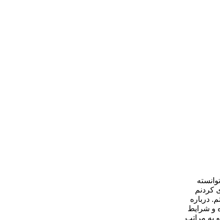
رنامه خود اضافه کند. مسی در 10 سال گذشته توانسته
ی کردنم
م. درباره
ه و شرایط
و به مراتب