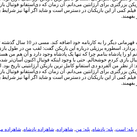
یکن بزرگتری برای آرژانتین می‌دانم. آن زمان که دی‌استفانو فوتبال با
یلم کمی از این بازیکنان در دسترس است و شاید اگر آنها نیز شرایط ب
بفهمند.
لیونل مسی بار دیگر همراه با بارسلونا به قهرمانی در لالیگا رسید تا یک قهرمانی دیگر را به کا
ن پردازد. اسطوره برزیلی درباره این بازیکن گفت:‌ لقب من در طول باز
م او را پادشاه بنامم چرا که تنها یک پادشاه وجود دارد و آن هم من هست
بال بازی کردم خوشحالم. حتی با وجود اینکه فوتبال اکنون آسان‌تر شد
ز نظر من آلفردو دی استفانو کامل ترین بازیکن آرژانتینی تاریخ بود. ا
یکن بزرگتری برای آرژانتین می‌دانم. آن زمان که دی‌استفانو فوتبال با
یلم کمی از این بازیکنان در دسترس است و شاید اگر آنها نیز شرایط ب
بفهمند.
,
پله: است
,
پله: پادشاه
,
پله: من
,
شاهزاده
,
شاهزاده پادشاه
,
شاهزاده م