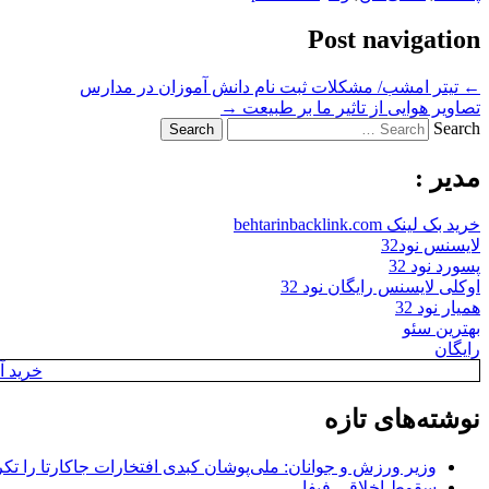
Post navigation
←
تیتر امشب/ مشکلات ثبت نام دانش آموزان در مدارس
تصاویر هوایی از تاثیر ما بر طبیعت
→
Search
مدیر :
خرید بک لینک behtarinbacklink.com
لایسنس نود32
پسورد نود 32
اوکلی لایسنس رایگان نود 32
همیار نود 32
بهترین سئو
رایگان
خرید آن
نوشته‌های تازه
وزیر ورزش و جوانان: ملی‌پوشان کبدی افتخارات جاکارتا را تکرا
سقوطِ اخلاقی فیفا