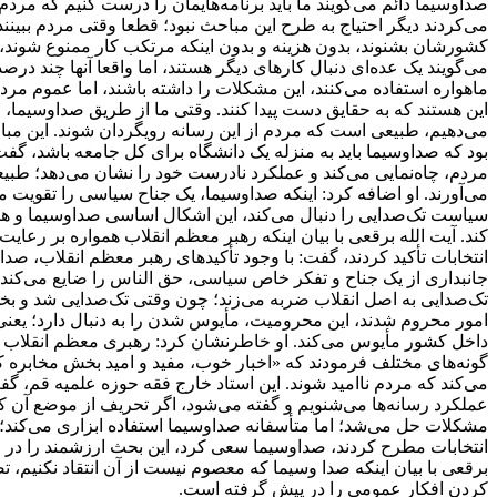
صداوسیما دائم می‌گویند ما باید برنامه‌‌هایمان را درست کنیم که مردم
می‌کردند دیگر احتیاج به طرح این مباحث نبود؛ قطعا وقتی مردم ببینند
کشورشان بشنوند، بدون هزینه و بدون اینکه مرتکب کار ممنوع شوند، چ
ماهواره استفاده می‌کنند، این مشکلات را داشته باشند، اما عموم مردم
این هستند که به حقایق دست پیدا کنند. وقتی ما از طریق صداوسیما، حق
می‌دهیم، طبیعی است که مردم از این رسانه رویگردان شوند. این مبارز ان
بود که صداوسیما باید به منزله یک دانشگاه برای کل جامعه باشد، گف
مردم، چاه‌نمایی می‌کند و عملکرد نادرست خود را نشان می‌دهد؛ طبیع
می‌آورند. او اضافه کرد: اینکه صداوسیما، یک جناح سیاسی را تقویت م
سیاست تک‌صدایی را دنبال می‌کند، این اشکال اساسی صداوسیما و هر
کند. آیت الله برقعی با بیان اینکه رهبر معظم انقلاب همواره بر رعا
انتخابات تأکید کردند، گفت: با وجود تأکیدهای رهبر معظم انقلاب، ص
جانبداری از یک جناح و تفکر خاص سیاسی، حق الناس را ضایع می‌کند؛ ن
تک‌صدایی به اصل انقلاب ضربه می‌زند؛ چون وقتی تک‌صدایی شد و بخ
امور محروم شدند، این محرومیت، مأیوس شدن را به دنبال دارد؛ یعنی 
داخل کشور مأیوس می‌کند. او خاطرنشان کرد: رهبری معظم انقلاب 
گونه‌های مختلف فرمودند که «اخبار خوب، مفید و امید بخش مخابره 
می‌کند که مردم نا‌امید شوند. این استاد خارج فقه حوزه علمیه قم، 
عملکرد رسانه‌ها می‌شنویم و گفته می‌شود، اگر تحریف از موضع آن 
مشکلات حل می‌شد؛ اما متأسفانه صداوسیما استفاده ابزاری می‌کند؛ 
انتخابات مطرح کردند، صداوسیما سعی کرد، این بحث ارزشمند را در 
برقعی با بیان اینکه صدا وسیما که معصوم نیست از آن انتقاد نکنیم، 
کردن افکار عمومی را در پیش گرفته است.