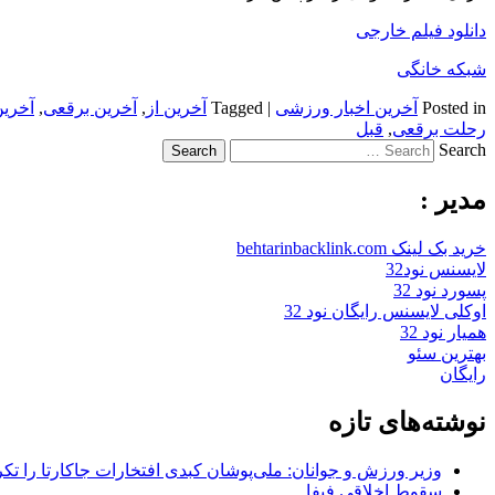
دانلود فیلم خارجی
شبکه خانگی
Posted in
آخرین اخبار ورزشی
|
Tagged
آخرین از
,
آخرین برقعی
,
آخری
رحلت برقعی
,
قبل
Search
مدیر :
خرید بک لینک behtarinbacklink.com
لایسنس نود32
پسورد نود 32
اوکلی لایسنس رایگان نود 32
همیار نود 32
بهترین سئو
رایگان
نوشته‌های تازه
وزیر ورزش و جوانان: ملی‌پوشان کبدی افتخارات جاکارتا را تکرا
سقوطِ اخلاقی فیفا