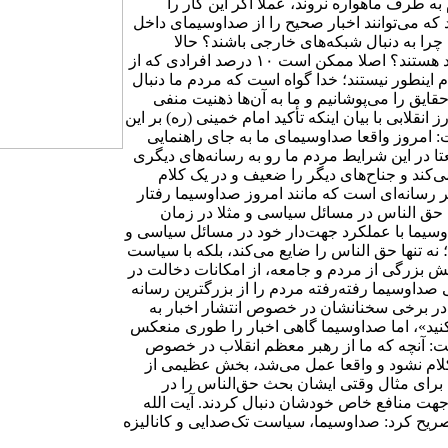
 به طرف ماهواره نروند، عملا اگر این کار را
 که می‌توانند اخبار صحیح را از صداوسیمای داخل
را به دنبال شبکه‌های خارجی باشند؟ حالا
می‌گویند یک عده‌ای دنبال کارهای دیگر هستند، اما واقعا آنها چند درصد هستند؟ اصلا ممکن است ۱۰ درصد افرادی که از
 اینطور نیستند؛ خدا گواه است که مردم ما دنبال
ایق را می‌پوشانیم و ما به آن‌ها ذهنیت منفی
قلابی با بیان اینکه تأکید امام خمینی (ره) بر این
ت: امروز واقعا صداوسیمای ما به جای راهنمایی
تا در این شرایط مردم ما رو به رسانه‌های دیگری
ی‌کند و جناح‌های دیگر را ضعیف و در یک کلام
 رسانه‌ای است که مانند امروز صداوسیما رفتار
یت حق الناس در مسائل سیاسی و مثلا در زمان
داوسیما با عملکرد جهت‌دار خود در مسائل سیاسی و
ه تنها حق الناس را ضایع می‌کند، بلکه با سیاست
ش بزرگی از مردم و جامعه، از امکانات دخالت در
صداوسیما رفته‌رفته مردم را از بزرگترین رسانه
در برخی سخنانشان در خصوص انتشار اخبار به
کنید»، اما صداوسیما گاهی اخبار را طوری منعکس
گفت: آنچه که ما از رهبر معظم انقلاب در خصوص
کلام نشود و واقعا عمل می‌شد، بخش عظیمی از
برای مثال وقتی ایشان بحث حق‌الناس را در
جهت منافع خاص خودشان دنبال کردند. آیت الله
تصریح کرد: صداوسیما، سیاست تک‌صدایی و کانالیزه