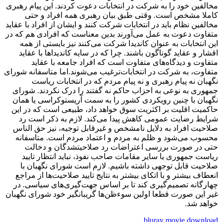
مخالفین خود را به شرکت در انتخابات دعوت کردند. این پیام رهبری
کاملا مشخص است. وقتی طبق بیان رهبری همه افراد و حتی
مخالفین نظام باید در انتخابات شرکت کنند و ایشان از افراد با عقاید
متفاوت دعوت به عمل می‌آورند بدین معناست که افرادی هم که در
این انتخابات به عنوان کاندیدا شرکت می‌کنند نیز بایستی از همه
اقشار و عقاید گوناگون باشند. چرا که در سایه کاندیداها با عقاید
متفاوت و دیدگاه‌های متفاوت است که افراد جامعه با عقاید
متفاوت، به شرکت در انتخابات‌ترغیب می‌شوند.اما متاسفانه شورای
نگهبان نه پیام رهبری و نه پیام مردم که در انتخابات ریاست
جمهوری به نوعی به احزاب حاکم نه گفتند را درک نکردند. شورای
نگهبان با چنین رویکردی کشور را به سمت آریستوکراسی یا همان
حاکمیت اقلیت بر اکثریت سوق خواهد داد، طبیعی است که در این
شرایط رضایت عمومی کاهش پیدا می‌کند. لازم به ذکر است رد
صلاحیت افراد به دلایل نامشخص و غیرقابل توجیه، نیز حق الناس
محسوب می‌شود و ظلم به مردم و اعتماد مردم است. متاسفانه
حتی در صورت بررسی اعتراضات رد صلاحیتشدگان و دخالت
ریاست جمهوری یا سایر مقامات صاحب نفوذ، نباید انتظار تایید
صلاحیت قابل توجهی داشته باشیم. لازم است شورای نگهبان با
انعطاف بیشتر و با اتکای بیشتر به نتایج تایید صلاحیت‌ها از مراجع
چهارگانه تصمیم‌گیری کند تا بر اساس جهت‌گیری‌های سیاسی. در
غیر این صورت قطعا اولین سوء‌ظن‌ها گریبانگیر خود شورای نگهبان
خواهد شد.
bluray movie download