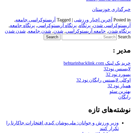
خبرگذاری خوزستان
Posted in
آخرین اخبار ورزشی
|
Tagged
آریستوکراسی جامعه
,
آریستوکراسی شدن
,
پرتگاه
,
پرتگاه آریستوکراسی
,
پرتگاه جامعه
,
پرتگاه شدن
,
جامعه آریستوکراسی
,
شدن
,
شدن جامعه
,
شدن شدن
Search
مدیر :
خرید بک لینک behtarinbacklink.com
لایسنس نود32
پسورد نود 32
اوکلی لایسنس رایگان نود 32
همیار نود 32
بهترین سئو
رایگان
نوشته‌های تازه
وزیر ورزش و جوانان: ملی‌پوشان کبدی افتخارات جاکارتا را
تکرار کنند