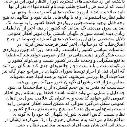
داشتند، این رد صلاحیت‌های گسترده دور از انتظار نبود. این در حالی
است که از سه هزار اصلاح طلب ثبت نام کننده تنها 30 نفر از آنها
تایید صلاحیت شدند. این رد صلاحیت‌های گسترده نه با توجیهاتی
نظیر نظارت استصوابی و نه با بهانه‌هایی مانند نفوذ و امثالهم، به هیچ
وجه قابل توجیه نیست.چنین رویکردی قطعا کشور را به سمت تک
صدایی سوق می‌دهد. تک صدایی که کشور در دهه اخیر از آن لطمات
زیادی دیده است. شورای نگهبان بایستی برای تنویر افکار عمومی
دلایل مشخصی برای این ردصلاحیت‌های گسترده خصوصا در جناح
اصلاح‌طلب که در سالهای اخیر کمتر فرصت نقش‌آفرینی در
مناسبات سیاسی کشور را داشتند، ارائه دهد. زیرا که چنین رویکردی
سبب شکل‌گیری ذهنیت‌هایی در افکار عمومی خواهد شد که قطعا
به نفع همگرایی و وحدت ملی در کشور نیست و می‌تواند کشور را
در کوتاه مدت و بلند مدت دچار چالش‌های جدی کند. همگان می‌دانند
که افراد قبل از احراز توسط شورای نگهبان، در مراجع چهار گانه نیز
صلاحیت آن‌‌‌‌‌‌‌‌ها بررسی می‌شود. علاوه بر همه اینها، همه مصوبات
مجلس نیز از فیلتر شورای نگهبان عبور می‌کند. پس این همه
حساسیت که منجر به این حجم گسترده از رد صلاحیت‌ها می‌شود
چه دلیل و مبنایی می‌تواند داشته باشد؟ قطعا این مسئله روی افکار
عمومی تاثیر خواهد گذاشت و به عنوان یک علامت سوال در اذهان
عمومی شکل می‌گیرد سوالی که ممکن است افکار عمومی را به
سمت پاسخ‌هایی سوق دهد که به هیچ وجه به نفع مصالح کشور و
نظام نیست. کاش اعضای شورای نگهبان که خود را به گونه‌ای
مدافع نظام می‌دانند پیام سخنان رهبری را درک می‌کردند ایشان در
سخنرانی اخیرشان همه افراد خصوصا مخالفین نظام و حتی