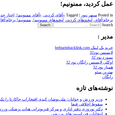
عمل کردید، ممنونیم!
Posted in
سپهر نیوز
|
Tagged
«آقای کردید،
,
«آقای ممنونیم!
,
اخبار جدی
برجام/آقای
,
لبخندهای کردید،
,
لبخندهای ممنونیم!
,
ممنونیم! برجام/آقا
Search
مدیر :
خرید بک لینک behtarinbacklink.com
لایسنس نود32
پسورد نود 32
اوکلی لایسنس رایگان نود 32
همیار نود 32
بهترین سئو
رایگان
نوشته‌های تازه
وزیر ورزش و جوانان: ملی‌پوشان کبدی افتخارات جاکارتا را تکرا
سقوطِ اخلاقی فیفا
دکتر نوروزی دفتر اداری و مرکز فیزیوتراپی هیات پزشکی ورزشی
انتخابات فدراسیون‌های ورزشی