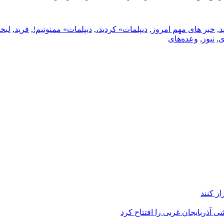
د
,
خبر های مهم امروز
,
دیپلمات» کردید،
,
دیپلمات» ممنونیم!
,
فرید
,
لبخ
ی
,
نیوز
,
وعده‌های
ر کنند
 آذربایجان غربی را افتتاح کرد