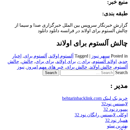
منبع خبر:
طبقه بندی:
گزارش خبرنگار سرویس بین الملل خبرگزاری صدا و سیما از
چالش آلستوم برای اولاند در فرانسه دانلود دانلود
چالش آلستوم برای اولاند
Posted in
سپهر نیوز
|
Tagged
آلستوم اولاند
,
آلستوم برای
,
اخبار
جدید
,
اولاند آلستوم
,
برای –
,
برای اولاند
,
برای برای
,
چالش
,
چالش
آلستوم
,
چالش اولاند
,
چالش برای
,
خبر های مهم امروز
,
نیوز
Search
مدیر :
خرید بک لینک behtarinbacklink.com
لایسنس نود32
پسورد نود 32
اوکلی لایسنس رایگان نود 32
همیار نود 32
بهترین سئو