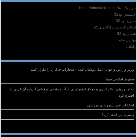
ید بک لینک behtarinbacklink.com
ایسنس نود32
سورد نود 32
وکلی لایسنس رایگان نود 32
میار نود 32
هترین سئو
ایگان
وشته‌های تازه
وزیر ورزش و جوانان: ملی‌پوشان کبدی افتخارات جاکارتا را تکرار کنند
سقوطِ اخلاقی فیفا
دکتر نوروزی دفتر اداری و مرکز فیزیوتراپی هیات پزشکی ورزشی آذربایجان غربی را
افتتاح کرد
انتخابات فدراسیون‌های ورزشی
پرسپولیس افشا کرد!
خرین دیدگاه‌ها