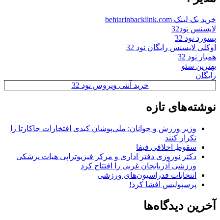
خرید بک لینک behtarinbacklink.com
لایسنس نود32
پسورد نود 32
اوکلی لایسنس رایگان نود 32
همیار نود 32
بهترین سئو
رایگان
خرید آنتی ویروس نود 32
نوشته‌های تازه
وزیر ورزش و جوانان: ملی‌پوشان کبدی افتخارات جاکارتا را
تکرار کنند
سقوطِ اخلاقی فیفا
دکتر نوروزی دفتر اداری و مرکز فیزیوتراپی هیات پزشکی
ورزشی آذربایجان غربی را افتتاح کرد
انتخابات فدراسیون‌های ورزشی
پرسپولیس افشا کرد!
آخرین دیدگاه‌ها