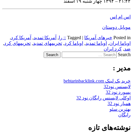
۲۱:۴۴ – ۱۳۹۴ چهار شنبه ۱۹ اسفند
اس ام اس
موبایل دوستان
Posted in
خبرهای آمریکا
|
Tagged
:: را
,
آمریکا تمدید
,
آمریکا کرد
,
اوباما ایران
,
اوباما تمدید
,
اوباما کرد
,
تحریمهای تمدید
,
تحریمهای کرد
,
ضد
,
کرد ایران
Search
مدیر :
خرید بک لینک behtarinbacklink.com
لایسنس نود32
پسورد نود 32
اوکلی لایسنس رایگان نود 32
همیار نود 32
بهترین سئو
رایگان
نوشته‌های تازه