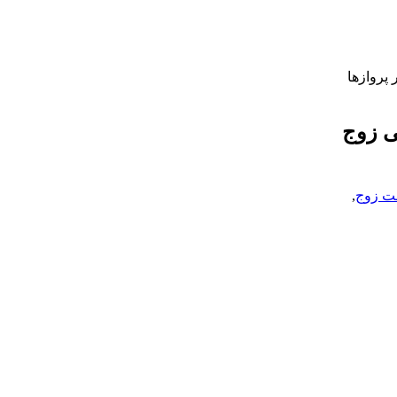
انش آموزان شد، تا ماجرای آمار 56 درصدی تاخیر پروازها
ی زوج
ت زوج
,