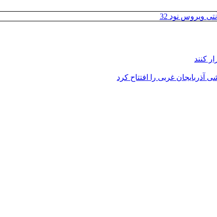
تی ویروس نود 32
ر کنند
 آذربایجان غربی را افتتاح کرد