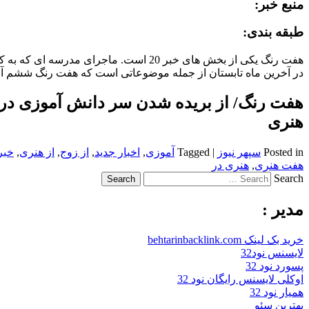
منبع خبر:
طبقه بندی:
در آخرین ماه تابستان از جمله موضوعاتی است که هفت رنگ ششم آبا
هفت رنگ/ از بریده شدن سر دانش آموزی د
هنری
Posted in
سپهر نیوز
|
Tagged
آموزی
,
اخبار جدید
,
از زوج
,
از هنری
,
خبر
هفت هنری
,
هنری در
Search
مدیر :
خرید بک لینک behtarinbacklink.com
لایسنس نود32
پسورد نود 32
اوکلی لایسنس رایگان نود 32
همیار نود 32
بهترین سئو