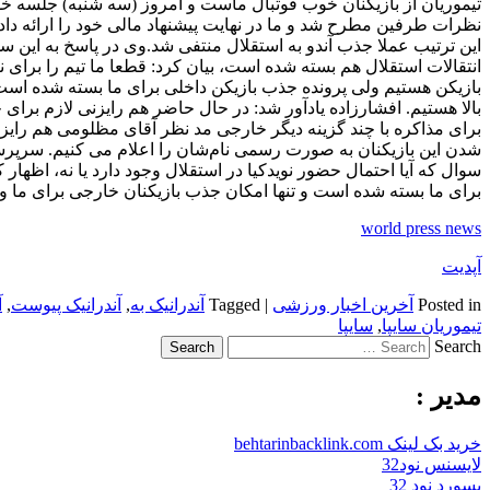
تیموریان از بازیکنان خوب فوتبال ماست و امروز (سه شنبه) جلسه خو
نظرات طرفین مطرح شد و ما در نهایت پیشنهاد مالی خود را ارائه داد
این ترتیب عملا جذب آندو به استقلال منتفی شد.وی در پاسخ به این سوا
انتقالات استقلال هم بسته شده است، بیان کرد: قطعا ما تیم را برای 
بازیکن هستیم ولی پرونده جذب بازیکن داخلی برای ما بسته شده است
بالا هستیم. افشارزاده یادآور شد: در حال حاضر هم رایزنی لازم برا
برای مذاکره با چند گزینه دیگر خارجی مد نظر آقای مظلومی هم ر
شدن این بازیکنان به صورت رسمی نام‌شان را اعلام می کنیم. سرپرست 
سوال که آیا احتمال حضور نویدکیا در استقلال وجود دارد یا نه، اظهار
برای ما بسته شده است و تنها امکان جذب بازیکنان خارجی برای ما وج
world press news
آپدیت
Posted in
آخرین اخبار ورزشی
|
Tagged
آندرانیک به
,
آندرانیک پیوست
,
آ
تیموریان سایپا
,
سایپا
Search
مدیر :
خرید بک لینک behtarinbacklink.com
لایسنس نود32
پسورد نود 32