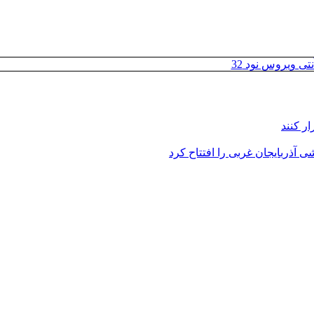
تی ویروس نود 32
ر کنند
 آذربایجان غربی را افتتاح کرد