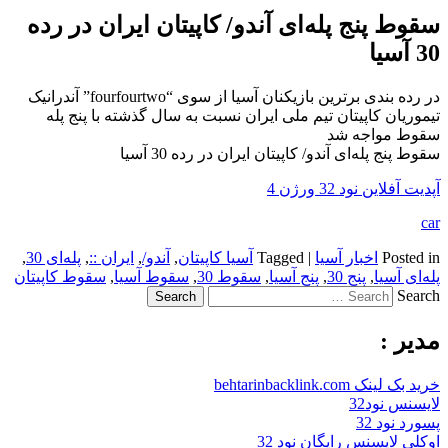
سقوط پنج پله‌ای آندو/ کاپیتان ایران در رده
30 آسیا
در رده بندی برترین بازیکنان آسیا از سوی “fourfourtwo” آندرانیک
تیموریان کاپیتان تیم ملی ایران نسبت به سال گذشته با پنج پله
سقوط مواجه شد
سقوط پنج پله‌ای آندو/ کاپیتان ایران در رده 30 آسیا
آپدیت آفلاین نود 32 ورژن 4
car
Posted in
اخبار آسیا
|
Tagged
آسیا کاپیتان
,
آندو/
,
ایران ::
,
پله‌ای 30
,
پله‌ای آسیا
,
پنج 30
,
پنج آسیا
,
سقوط 30
,
سقوط آسیا
,
سقوط کاپیتان
Search
مدیر :
خرید بک لینک behtarinbacklink.com
لایسنس نود32
پسورد نود 32
اوکلی لایسنس رایگان نود 32