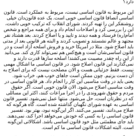
دارد؟
این مربوط به قانون اساسی نیست، مربوط به عملکرد است. قانون
اساسی انصافا قانون اساسی خوبی است. یک عده قانون‌دان خیلی
روشنفکر این را تهیه کردند. شورای انقلاب که ترکیب خوبی داشت،
این را بررسی کرد و اصلاحات انجام داد و برای همه مراجع و شخص
امام(ره) فرستاد و همه دیدند و تایید و یا اصلاح کردند. بعد هشتاد نفر
مجتهد و عالم نشستند و تصویب کردند و البته هر قانونی بعد از مدتی
باید اصلاح شود. مثلا در آمریکا خرید و فروش اسلحه آزاد است و در
قانون اساسی‌شان است و هیچ‌کس هم نمی‌تواند کاری کند. می‌دانید
از این راه چقدر مصیبت می‌کشند! اسلحه سازها قدرت دارند و
نمی‌گذارند این قانون اصلاح شود. در قانون اساسی ما اشکال مهمی
نیست. فقط جزئیاتی هست و الان مصلحت نیست که برای اصلاح به
آن دست بزنیم. چون ممکن است جاهای خوب هم، خراب شود.
یعنی باید در وقت مناسبی این کار را انجام داد. هر قانون اساسی در
وقت مناسبی اصلاح می‌شود. الان قانون خوبی است. اگر حقوق
مردم و حقوق شهروندی را در اجرا مراعات کنند، اکثر این مسائلی
که در نظرتان است، حل می‌شود. منتها عمل نمی‌شود. تفسیر قانون
اساسی به عهده شورای نگهبان گذاشته شده است. گاه هرگونه که
صلاح می‌دانند، تفسیر می‌کنند. اگر این‌گونه نبود، بهتر بود. تفسیر
قانون اساسی را به کسی که خودش می‌خواهد اجرا کند، نمی‌دهند.
باید جای مطمئنی مثل خود قانون اساسی باشد. اشکالاتی این‌گونه
است. البته اشکالات قانون اساسی ما کم است.