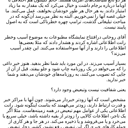
اوباما درباره برجام داشت و خیال می‌کرد که یک مقدار به ما زیاد
امتیاز دادند. به هر حال هر طور خودشان بخواهند، عمل می‌کنند. ما
خیلی غصه آنها را نمی‌خوریم. البته به نظر می‌رسد آن‌گونه که در
مباحث تبلیغاتی گذشت، ترامپ چهره‌ خطرناکی است که به اصول
پایبند نیست.
آقای روحانی درافتتاح نمایشگاه مطبوعات به موضوع آسیب وخطر
رانت اطلاعاتی اشاره کردند و هشدار دادند که مثلا بعضی‌ها
اطلاعاتی را دارند و از آنها سوءاستفاده می‌کنند. این چقدر آسیب
می‌زند؟
بسیار آسیب می‌زند. در این مورد باید شما نظر بدهید. هنوز خبر داغی
را که می‌خواهد در یک روزنامه چاپ شود و جلو بیفتد، قبل از آن از
جایی که تصویب می‌کنند، به روزنامه‌های خودشان می‌دهند و شما
خبر ندارید.
یعنی شفافیت نیست وتبعیض وجود دارد؟
مشخص است که آنها زودتر خبردار می‌شوند. چون آنها با مراکز خبر
و قدرت ارتباط دارند، زودتر می‌فهمند که بناست اینگونه شود. رانت
اطلاعاتی یکی از عوامل مهم تبعیض در همه زمینه‌هاست. مثلا اگر
یک تاجر، اطلاعات کالایی را زودتر از بقیه داشته باشد، خیلی سریع یا
می‌خرد و یا می‌فروشد و یا ذخیره می‌کند. در هر جا و هر کاری از
جمله کارهای خبری اگر این تبعیض رفع نشود، کشور دچار تبعیض