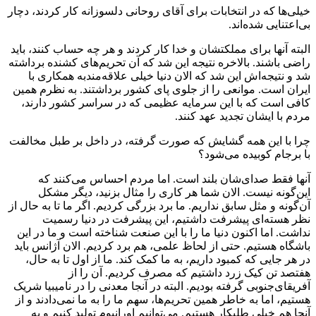
خیلی‌ها که در انتخابات برای آقای روحانی دلسوزانه کار کردند، دچار
بی‌اعتنایی شده‌اند.
البته آنها برای مملکتشان و خدا کار کردند و هر چه حساب کنند، باید
راضی باشند. بالاخره نتیجه این شد که آن تحریم‌های کشنده برداشته
شد و نتیجه‌اش این شد که الان دنیا خیلی علاقه‌مندبه همکاری با
ایران است. موانعی را از جلوی پای کشور برداشتند. به نظرم همین
کافی است که با این سرمایه‌ عظیمی که در سراسر کشور دارند،
مردم با ایشان تجدید عهد کنند.
چرا با این همه گشایش که صورت گرفته، در داخل بر طبل مخالفت
با برجام کوبیده می‌شود؟
آنها فقط صدای‌شان بلند است. اما مردم احساس می‌کنند که
این‌گونه نیست. الان شما هر کاری را مثال بزنید، دیگر مشکل
آن‌گونه و مثل سابق نداریم. ما برد بزرگی کردیم. اگر ما تا به حال از
نظر هسته‌ای پیشرفت داشتیم، این پیشرفت در دنیا رسمیت
نداشت. اما اکنون دنیا ما را با این صنعت شناخته است و ما در این
باشگاه هستیم. حتی از لحاظ علمی، هم برد کردیم. الان آژانس باید
در هر جایی که کمبود داریم، به ما کمک کند. ما از اول تا به حال،
هفتصد تن کیک زرد داشتیم که مصرف کردیم. آن را از
آفریقای‌جنوبی گرفته بودیم. البته در آنجا معدنی را در نامیبیا شریک
هستیم، اما به خاطر همین تحریم‌ها، سهم ما را به ما نمی‌دادند و از
آنجا هم خیلی طلبکار هستیم. می‌توانیم اورانیوم تولید کنیم و به