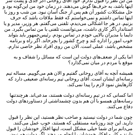
من این نظر را قبول ندارم. خود آقای روحانی اگر جدی و پشت سر
اینها باشد، به حرف‌ها گوش می‌دهند. در زمان خود من این‌گونه بود و
حل مشکلات کشور آن هم پس از جنگ آسان نبود. من شب و روز با
اینها تماس داشتم و نمی‌خواستم که فقط ملاقات باشد که حرف
بزنیم. در هر جا اشکالی می‌دیدم، تلفنی می‌گفتم. هر وزیر، مدیر و یا
استاندار،اگر کاری داشت، می‌توانست تلفنی با من تماس بگیرد. من
دایما با مدیران بالایی خودم در تماس بودم. رئیس‌جمهور باید بتواند
خوب امور را اداره کند و چرخ کشور را بچرخاند. اگر راه و برنامه
مشخص باشد، عملی است. الان من روی افراد نظر خاصی ندارم.
اما یکی از ضعف‌های دولت این است که مسائل را شفاف و به
موقع با مردم در میان نمی‌گذارد؟
همیشه آنچه به آقای روحانی گفتیم و الان هم می‌گوییم. مساله تیم
رسانه‌ای ایشان است. آقای روحانی تیم رسانه‌ای ضعیفی دارد که
کارهایش نمود لازم را پیدا نمی‌کند.
اما کسانی که در تیم رسانه‌ای دولت هستند، مدعی‌اند. هرچندتنها
رسانه‌های همسو با آن هم بدون چشمداشتی از دستاوردهای دولت
دفاع می‌کنند.
‌چون شما در دولت نیستید و صاحب نظر هستید، این نظر را قبول
دارید. این چند روزنامه مستقلی که هستند، خوب عمل می‌کنند.
می‌دانم برای شما خیلی مشکل است، اینها افکار خودشان را قبول
دارند و کار و افکار خودشان را انجام می‌دهند. اگر دولت هم نبود،