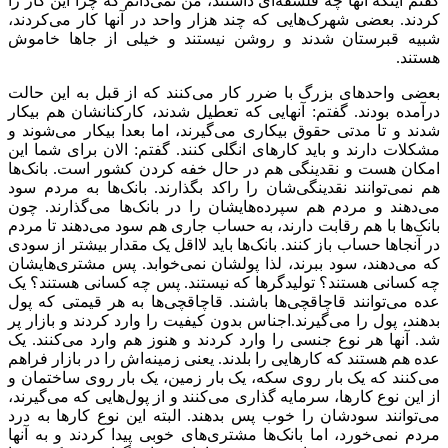
گفتم اینکه آنها چه فلسفه‌ای داشتند، من نمی‌دانم که چرا این کار را
کردند. بعضی شهرک‌هایی که چند هزار واحد در آنها کار می‌کردند،
شبیه قبرستان شدند و روشن نیستند و خیلی از جاها خاموش
هستند.
بعضی واحدهای بزرگ با ضرر کار می‌کنند که از قبل به این حالت
درآمده بودند. گفتم: آنهایی که تعطیل شدند، کارکنانشان هم بیکار
شدند و تا مدتی حقوق بیکاری می‌گیرند، اما بعدا بیکار می‌شوند و
مشکلات دارند و باید کارهای انگلی کنند. گفتم: الان برای شما این
امکان هست و نقدینگی هم در حال خفه کردن کشور است. بانک‌ها
هم نمی‌توانند نقدینگی‌شان را راکد بگذارند. بانک‌ها به مردم سود
می‌دهند و مردم هم سپرده‌هایشان را در بانک‌ها می‌گذارند. چون
بانک‌ها با هم رقابت دارند، به حساب جاری هم سود می‌دهند تا مردم
در آنجاها حساب باز کنند. بانک‌ها باید لااقل یک مقدار بیشتر از سودی
که می‌دهند، سود ببرند، لذا پولشان نمی‌خوابد. پس مشتری‌هایشان
چه کسانی هستند؟ تولیدگرها که نیستند. پس چه کسانی هستند؟ یک
عده می‌توانند قاچاقچی‌ها باشند. قاچاقچی‌ها به هر قیمتی که پول
بدهند، پول را می‌گیرند.اجناس بدون کیفیت را وارد کردند و بازار پر
شد. آنها هر نوع جنسی را وارد کردند و هنوز هم وارد می‌کنند. یک
عده هم هستند که کارهایی را بلدند. یعنی زمینه‌اش را در بازار فراهم
می‌کنند که یک بار روی سکه، یک بار زمین، یک بار روی ساختمان و
از این نوع کارها، سرمایه گذاری می‌کنند و از پول‌هایی که می‌گیرند،
می‌توانند سودشان را خوب پس بدهند. البته این نوع کارها به درد
مردم نمی‌خورد، اما بانک‌ها مشتری‌های خوبی پیدا کردند و به آنها