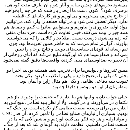
می‌شود تحریم‌های چندین ساله و آثار شوم آن ظرف مدت کوتاهی،
برطرف شود؟ اکنون دست ما آن‌قدر باز شده که هر چه را بخواهیم
از خارج بخریم، می‌خریم و می‌آوریم و هر کارخانه‌ای که قطعه
ندارد، دیگر تعطیل نمی‌شود و می‌تواند قطعه را وارد کند. می‌توانیم
مواد اولیه ضروری را بیاوریم و می‌توانیم صادرات کنیم و بیمه‌ها هم
همه چیز را بیمه می‌کنند. خیلی تفاوت کرده است. حرف‌های منفی
که زده می‌شود، درست نیست. مثلا تجار کالایی را که می‌خواستند
بیاورند، گران‌تر تمام می‌شد که به خاطر همین تحریم‌ها بود. چون
تیم رسانه‌ای قوی‌ای سیاست‌های دولت و نتایج برجام را تبیین
نمی‌کند و صداوسیما هم که این‌گونه تبلیغ می‌کند که آقای روحانی از
آن تعبیر به صداوسیمای میلی کردند، واقعیت‌ها دقیق گفته نمی‌شود.
همین تندروها و دلواپس‌ها برای تخریب شما همیشه بودند، اخیرا دو
بحثی که یکی را توضیح دادید و یکی را تکذیب کردید، یکی بحث
تقویت بنیه‌ دفاعی نظامی و یکی هم مثال ژاپن و آلمان بود.
منظورتان از این دو موضوع دقیقا چه بود.
خیلی جواب دادیم و اینها هم بنا ندارند که حقیقت را بپذیرند. باز هم
نکته‌ای در می‌آوردند و می‌گویند. اولا از نظر بنیه‌ نظامی، هیچ‌کس به
اندازه‌ من برای توسعه‌ صنعت نظامی کار نکرده است. در جنگ که
بودیم، بسیاری از نیازهای صنایع نظامی‌ را تامین کردم. آن قدر CNC
و مواد اولیه و هر چه فکر می‌کنید، آوردیم و ماشین‌آلاتی که ما در
صنعت نظامی داشتیم، عظمت دارند. به گونه‌ای شد که بعد از جنگ،
کمبود کشور را با تولید نیازهای مصرفی مردم جبران می‌کردند. ثانیا