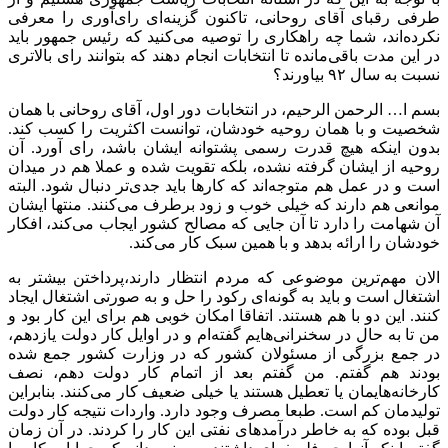
طرفی رقبای آقای روحانی، تاکنون گزینه‌ای رای‌آوری را معرفی
نکرده‌اند، شما چه راهکاری را توصیه می‌کنید که رئیس جمهور باید
در این مدت باقی‌مانده تا انتخابات انجام دهند که بتوانند رای بالاتری
نسبت به سال ۹۲ بیاورند؟
بسم ا… الرحمن الرحیم، در انتخابات دور اول، آقای روحانی با همان
شخصیت و با همان روحیه خودشان، توانست اکثریت را کسب کند.
بدون اینکه هیچ قدرت رسمی پشتوانه ایشان باشد، رای آورد. آن
روحیه از ایشان گرفته نشده، بلکه تقویت شده و عملا هم در میدان
است و در عمل هم متوجه‌اند که کارها باید جدی‌تر دنبال شود. البته
موانعی هم دارند که خیلی خوب و زود برطرف می‌کنند. منتها ایشان
آن شهامت را دارد تا آن جایی که مصالح کشور ایجاب می‌کند، افکار
خودشان را ارائه بدهد و با همین سبک کار می‌کند.
الان مهم‌ترین موضوعی که مردم انتظار دارند،پرداختن بیشتر به
اشتغال است و باید به گونه‌ای رکود را حل و به صورتی اشتغال ایجاد
کنند. این دو با هم هستند. اتفاقا امکان خوبی هم برای این کار بود و
من تا به حال در سخنرانی‌هایم گفته‌ام و در اوایل کار دولت یازدهم،
در جمع بزرگی از مسئولان کشور که در وزارت کشور جمع شده
بودند هم گفتم. من گفتم بعد از اتمام کار دولت دهم، نصف
کارخانه‌هایمان یا تعطیل هستند یا خیلی ضعیف کار می‌کنند. بنابراین
تولید‌مان کم است. طبعا مصرف وجود دارد. واردات نتیجه کار دولت
قبل بوده که به خاطر درآمدهای نفتی این کار را کردند. در آن زمان