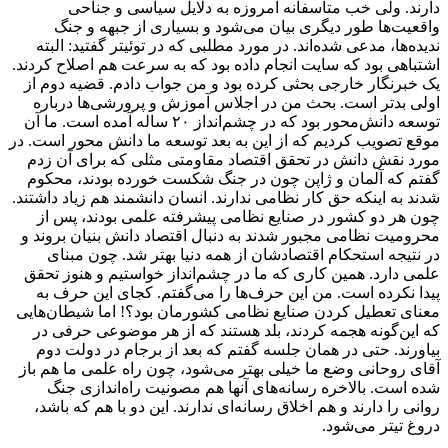
دارند. ولی خب متاسفانه امروزه به دلایل سیاسی و جناحی
واقعیت‌ها طور دیگری بیان می‌شود و بسیاری از جبهه و جنگ
ندیده‌ها، مدعی شده‌اند. در مورد مطلبی که در توئیتر گفتید: البته
اشتباهی بود که سایت انجام داده بود که به سرعت هم اصلاح کردند.
یک خبرنگار خارجی بحثی کرده بود و من جواب دادم. قضیه‌ دوم از
اولی بدتر است. بحث من در اجلاس آموزش و پرورشی‌ها درباره
توسعه دانش‌محور بود که در چشم‌انداز ۲۰ ساله آمده است. ما آن
موقع تصویب کردیم که از این به بعد توسعه ما دانش محور است. در
مورد نقش دانش در تحقق اقتصاد مقاومتی مثلی که برای آن زدم
گفتم که آلمان و ژاپن چون در جنگ شکست خورده بودند، محکوم
شدند به اینکه حق کار نظامی ندارند. انسان دانشمند هم زیاد داشتند.
چون هر دو کشور در صنایع نظامی پیشرفته علمی بودند، پس از
محرومیت نظامی مجبور شدند به دنبال اقتصاد دانش بنیان بروند و
در نتیجه استحکام اقتصادشان از همه دنیا بهتر شد. چون مبنای
علمی دارد. همین کاری که ما در چشم‌انداز خواستیم و هنوز تحقق
پیدا نکرده است. من این حرف‌ها را می‌گفتم. کجای این حرف به
معنای تعطیل کردن صنایع نظامی کشورمان بود؟! اما شیطان‌هایی
که این‌گونه هجمه کردند، بلد هستند که از هر موضوعی حرفی در
بیاورند. حتی در همان جلسه گفتم که بعد از برجام در دولت دوم
آقای روحانی وضع ما خیلی بهتر می‌شود، چون راه علمی ما هم باز
شده است. بالاخره رسانه‌‌های آنها هم مصونیت راه‌اندازی جنگ
روانی را دارند و هم اخلاق رسانه‌ای ندارند. این دو با هم که باشد،
دروغ تیتر می‌شود.