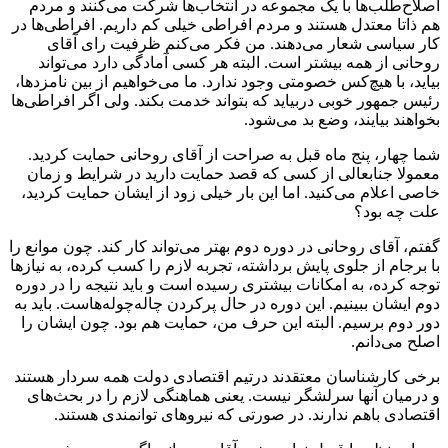
اصلاح‌طلب‌ها با یک مجموعه در انتخاب‌ها شرکت می‌کنند و مردم
هم ذاتا معتدل هستند و مردم افراطی خیلی کم داریم. افراطی‌ها در
کار سیاسی شعار می‌دهند. من فکر می‌کنم ظرفیت رای آقای
روحانی از همه بیشتر است. البته هر کسی آمادگی دارد می‌تواند
بیاید، با هیچ‌کس خصومتی وجود ندارد. ما می‌خواهیم از بین نامزدها،
رئیس جمهور خوبی دربیاید که بتواند خدمت بکند. ولی اگر افراطی‌ها
بخواهند بیایند، وضع بد می‌شود.
شما چهار، پنج ماه قبل به صراحت از آقای روحانی حمایت کردید.
معمولا جنابعالی از کسی که قصد حمایت دارید در شرایط و زمان
خاصی اعلام می‌کنید. اما این بار خیلی زود از ایشان حمایت کردید،
علت چه بود؟
گفتم، آقای روحانی در دوره دوم بهتر می‌تواند کار کند. چون موانع را
با برجام از جلوی پایش برداشته، تجربه لازم را کسب کرده، به نیازها
توجه کرده، به امکانات بیشتری رسیده است و باید نتیجه را در دوره
دوم ایشان ببینیم. این دوره در حال پر‌کردن چاله‌چوله‌هاست. باید به
دور دوم برسیم. البته این حرف من، حمایت هم بود. چون ایشان را
اصلح می‌دانم.
برخی کارشناسان معتقدند درتیم اقتصادی دولت همه سردار هستند
و درمیان آنها سرلشگر نیست. یعنی هماهنگی لازم را در بحث‌های
اقتصادی باهم ندارند. در صورتی که نیروهای توانمندی هستند.