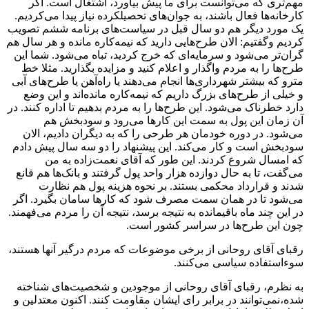
مهم‌تری که می‌توانست برای ما پیش بیاورد، اشتغال است. اگر
کارخانه‌ها فعال باشند، به جوان‌های تحصیلکرده نیاز پیدا می‌کردیم.
یک مورد دیگر هم دو سال قبل در سیاست‌های برنامه ششم تصویب
کردیم وگفتیم: الان طرح‌هایی دارید که نیمه‌کاره مانده و هر سال هم
گران‌تر می‌شود و سرمایه‌ای که خرج کردید، تباه می‌شود. شما این
طرح‌ها را به مردم واگذار و اعلام کنید و مزایده بگذارید. مثلا خط
مترو که بیشتر شهرداری‌ها انجام می‌دهند یا راه‌آهن یا طرح‌های آبی
و خیلی از طرح‌های بزرگ داریم که نیمه‌کاره مانده‌اند و این وضع
دارد خطرناک می‌شود. این طرح‌ها را به مردم بدهیم تا اداره کنند. در
آن زمان این پول به سمت این کارها می‌رود و سودبخش هم
می‌شود. در دوره خودمان هر طرحی را که به دیگران دادیم، الان
سودبخش است و کار می‌کند. این پیشنهاد را دو سه سال پیش دادم
که امسال شروع کردند. این طور که آقای نعمت‌زاده به من
می‌گفت، تا به حال دوازده هزار واحد پول گرفتند و بانک‌ها هم قانع
شدند و قرارداد محکمی بستند. بر نحوه هزینه پول هم نظارت
می‌شود تا در همان سمت مصرف شود که کارها سامان بگیرد. اگر
در این چند ماه باقیمانده به نتیجه برسد، نتیجه آن را مردم می‌فهمند.
چون این طرح‌ها در سراسر کشور است.
رقبای آقای روحانی از برخی موضوعات که مردم درگیر آنها هستند،
سوءاستفاده سیاسی می‌کنند.
به نظرم، رقبای آقای روحانی از موجودین و شخصیت‌های شناخته
شده،نمی‌توانند در برابر رای ایشان مقاومت کنند. اکنون معتدلین و