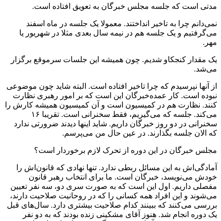
مدتی است که جلسه مجلس خبرگان به تعویق افتاده است.
نمی‌دانم چرا به تاخیر انداختند. معمولا یک جلسه در ماه اسفند
می‌گرفتیم و یک جلسه هم در نیمه سال بعدی مثلا در شهریور یا
مهر.
یک مقدار کنجکاو شدیم. چون همیشه این جلسات سرموقع برگزار
می‌شد.
از آنها نپرسیدم که چرا تاخیر افتاده است. البته شاید چون موضوعی
نبوده است. کار عمده‌خبرگان این است که بر امور رهبری نظارت
کنند. نظارت هم در کمیسیون است و آن کمیسیون همیشه کارش را
می‌کند. جلسه که می‌گیریم، فقط سخنرانی است. تقریبا ۱۶
سخنرانی در دو روز خبرگان داریم. شاید اینها دیدند ضرورتی ندارد
که الان جلسه بگذارند. در عین حال من می‌پرسم.
مجلس خبرگان در این دوره از تحرک لازم برخوردار است؟
آمادگی‌اش به این مسائل ربطی ندارد. تنها نهادی که قانون‌اش را
خودش می‌نویسد، خبرگان است. ما برای انتخاب رهبر قانون
مفصلی داریم. اول این است که به صورت سری دو، سه نفر تعیین
می‌شوند و این افراد همه‌ کسانی را که در روحانیت صلاحیت دارند،
بررسی می‌کنند که ببینند کدام صلاحیت بیشتری دارد. سال‌های قبل
یک دوره انجام شد. هنوز آقای مشکینی زنده بودند که به دو نفر