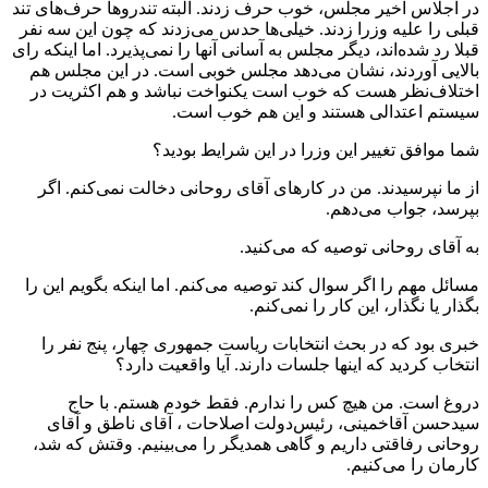
در اجلاس اخیر مجلس، خوب حرف زدند. البته تندروها حرف‌های تند
قبلی را علیه وزرا زدند. خیلی‌ها حدس می‌زدند که چون این سه نفر
قبلا رد شده‌اند، دیگر مجلس به آسانی آنها را نمی‌پذیرد. اما اینکه رای
بالایی آوردند، نشان می‌دهد مجلس خوبی است. در این مجلس هم
اختلاف‌نظر هست که خوب است یکنواخت نباشد و هم اکثریت در
سیستم اعتدالی هستند و این هم خوب است.
شما موافق تغییر این وزرا در این شرایط بودید؟
از ما نپرسیدند. من در کارهای آقای روحانی دخالت نمی‌کنم. اگر
بپرسد، جواب می‌دهم.
به آقای روحانی توصیه که می‌کنید.
مسائل مهم را اگر سوال کند توصیه می‌کنم. اما اینکه بگویم این را
بگذار یا نگذار، این کار را نمی‌کنم.
خبری بود که در بحث انتخابات ریاست جمهوری چهار، پنج نفر را
انتخاب کردید که اینها جلسات دارند. آیا واقعیت دارد؟
دروغ است. من هیچ کس را ندارم. فقط خودم هستم. با حاج
سیدحسن آقاخمینی، رئیس‌دولت اصلاحات ، آقای ناطق و آقای
روحانی رفاقتی داریم و گاهی همدیگر را می‌بینیم. وقتش که شد،
کارمان را می‌کنیم.