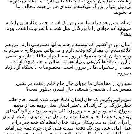
و شخصیت‌هایمان تجمع کنند چه اشکالی دارد؟ ما مشکلی نداریم.
بی‌دلیل اینها را بزرگ می‌کنند و عده‌ای هم بی‌جهت مخالف ما
می‌شوند.
ارتباط نسل جدید با شما بسیار نزدیک است. چه راهکارهایی را لازم
می‌بینید که جوانان را با بزرگانی مثل شما و با تجربیات انقلاب پیوند
بدهد؟
امثال من در کشور کم نیستند و همه به آنها دسترسی دارند. من هم
علاقه‌مندم آن مقدار که وقت دارم و می‌توانم، سروکارم با مردم به
ویژه جوانان باشد. معمولا در روز سه یا چهار ملاقات دارم و بعضی
از این ملاقات‌ها گروهی و زیاد هستند. سالن ما هم کوچک است.
بعضی از سخنرانی‌ها در بیرون است. مخصوصا به دانشگاه آزاد زیاد
می‌روم.
بسیاری از مخاطبان ما جویای حال حاج خانم (عفت مرعشی
همسرآیت ا…هاشمی) هستند، حال ایشان چطور است؟
نمی‌توانیم بگوییم که حال ایشان کاملا خوب شده است. حاج خانم
خطر بزرگی را گذراند. اثنی‌عشر ایشان یعنی روده بعد از معده
سوراخ شده بود و دو، سه روز پزشکان نفهمیده بودند و آلودگی‌های
روده وارد همه امحا و احشا شده بود و دل درد شدیدی داشت. ایشان
را برای عمل به بیمارستان بردند. همان لحظه که همه چیز برای
عمل آماده شده بود، یک دفعه ایست قلبی کرد. چون همه چیز آماده
بود، نگذاشتند مغز از کار بیفتد. بالاخره به جایی از مغز خون نرسید و