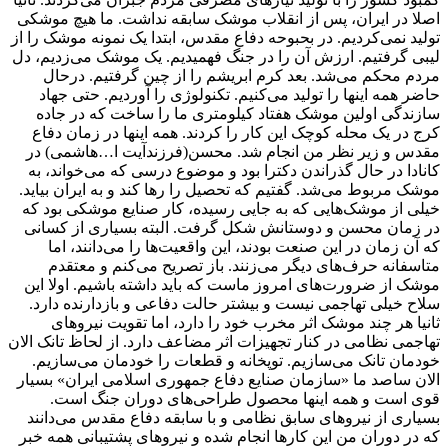
اصلا در ایران، پس از انقلاب موشک سابقه نداشت. ما هیچ موشکی
تولید نمی‌کردیم. در بحبوحه دفاع مقدس، ابتدا یک نمونه موشک را از
لیبی گرفتیم. ارزش آن را در جنگ فهمیدیم. یک موشک می‌زدیم، دل
مردم محکم می‌شد. بعد کرم ابریشم را از چین گرفتیم. درحال
حاضر همه‌ اینها را تولید می‌کنیم. تکنولوژی را ‌آوردیم. حتی جهاد
سازندگی اولین موشک هفتاد کیلومتری ما را ساخت که در جاده
کرج در یک محله کوچک این کار را کردند. همه‌ اینها در زمان دفاع
مقدس و زیر نظر من انجام شد. محسن(فرزندآیت ا…هاشمی) در
کانادا در حال گذراندن دکترا بود و موضوع درسی که می‌خواند، به
موشک مربوط می‌شد. گفتیم که تحصیل را رها کند و به ایران بیاید.
خیلی از موشک‌هایی که به جایی رسیده، کار صنایع موشکی بود که
در زمان محسن و دوستانش شکل گرفت. البته بسیاری از کسانی
که آن زمان در این صنعت بودند، این واقعیت‌ها را می‌دانند، اما
متاسفانه حرف‌های دیگر می‌زنند. باز تصریح می‌کنم و معتقدم
موشک از ضرورت‌های امروز ماست که باید داشته باشیم. اولا این
سلاح خیلی تهاجمی نیست و بیشتر حالت دفاعی و بازدارنده دارد.
ثانیا هر چند موشک اثر مخرب خود را دارد، اما تقویت نیروهای
تهاجمی نظامی در کنار تجهیزات اثر مضاعف دارد. از لحاظ تانک الان
خودمان تانک می‌سازیم. توپخانه و قطعات را خودمان می‌سازیم.
الان ساصد ما «سازمان صنایع دفاع جمهوری اسلامی ایران» بسیار
قوی است و همه‌ اینها محصول طراحی‌های دوران جنگ است.
بسیاری از نیروهای سابق نظامی و با سابقه دفاع مقدس می‌دانند
که در دوران من این کارها انجام شده و نیروهای پشتیبانی همه خبر