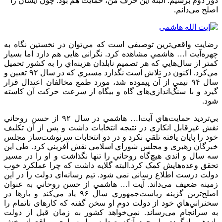
دور دوم برسیم. البته این حرف من، حمایت هم بود. چون ایشان را
اصلح می‌دانم.
رضايت واقعي‌ترين توصيفي است كه مي‌توان در نخستين نگاه به
چهره‌آيت ا… هاشمي مشاهده كرد. نگرانی هایی هم دارد اما بسيار
كمتر از سال‌هايي كه هر تصميم نابلدان هزينه‌اي را به كشور تحميل
مي‌كرد. اكنون در تلاش است نگذارد مسيري كه در سال ۹۲ تعيين و
سال ۹۴ نيمي از آن پيموده شد، مورد طمع مخالفان اعتدال قرار
گيرد و با سنگ‌اندازي‌هاي گاه و بيگاه از سرعت حركت آن كاسته
شود.
بي‌ترديد حمايت‌هاي آيت‌ا… هاشمي در سال ۹۲ از حسن روحاني
نقش غيرقابل انكاري در نتيجه انتخابات داشت و پس از آن تكليف
خود را پايان يافته تلقي نكرد و در دو انتخابات سرنوشت‌ساز مجلس
خبرگان رهبری و مجلس شوراي اسلامي نقش آفريني كرد. طی این
سه سال ‌و اندی هیچ‌گاه روحاني را تنها نگذاشت و او را در مسير
تحقق وعده‌هايش کمک کرد.البته گلایه داشت که چرا عملکرد خوب
دولت درست اطلاع رسانی نمی شود. تیم رسانه‌ای دولت را در این
زمینه ضعیف می‌داند. آيت ا… هاشمي از حسن روحاني به عنوان
اصلح‌ترين گزينه رياست‌جمهوري سال ۹۶ ياد مي‌كند و بارها در
سخنراني‌هاي خود از دولت دوم او سخن گفته که کارهای ناتمام را
به سرانجام می‌رساند. نمي‌خواهد كشور به زمان قبل از دولت
يازدهم بازگردد. با وجود آنكه صداوسيما بسیاری مواقع از پخش