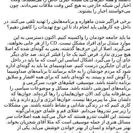
اخبار این شبکه خارجی به هیچ کس وقت ملاقات نمی‌دادند. چون
می‌خواستند اخبار را بشنوند.
برخی فراگیر شدن ماهواره و برنامه‌هایش را تهدید تلقی می‌کنند. در
داخل چه کارهایی باید انجام داد تا این نوع تهدیدات را کاهش دهیم؟
ما باید جامعه خودمان را واکسینه کنیم. اکنون دسترسی به این
موارد مبتذل برای افراد مشکل نیست. CD را از هر جایی بخواهند،
می‌گیرند. اصلا از این حرف‌ها گذشته، یعنی به گونه‌ای شده که اصلا
هیچ مرزی ندارد. فرض کنید یک جا را فیلتر کردند، صد جای دیگر
جای آن را می‌گیرد. اشکال اساسی این است که ما باید در داخل
برای آن جایگزین درست کنیم. صداوسیمای ما باید به گونه‌ای اداره
شود که مردم خودشان را به خانه برسانند تا برنامه‌های صداوسیما
را گوش کنند و ببینند. به گونه‌ای باشد که برای همه اقشار و سلایق
برنامه داشته باشد. موسیقی، فیلم‌های خوب، سرگرمی و
برنامه‌های آموزشی داشته باشد. مسائل و موضوعات سیاسی را
بی‌طرفانه بیان کند. الان جوان‌هایمان را رها کرده‌اند. جوان‌ها که
دلشان مثل ما پیرمردها نیست. جوان‌ها انرژی و آرزو دارند و باید
کاری کنیم که در زندگی شادابی و نشاط داشته باشند. من مشکلات
را زیر سر تندروها می‌دانم. عقلای قم و علمای حوزه،این‌گونه
نیستند. این اقلیت تندرو هستند که خیال می‌کنند همه اصلاحات سر
مسائل هنری از جمله موسیقی است که مثلا آقای شجریان بخواند.
بهتر می‌خواند و انسان از بهتر خواندن خوشش می‌آید. یکی از