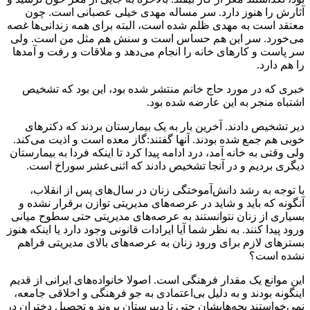
آثارش را هنوز دارد. سر مساله مهدی خیلی عصبانی است. چون
معتقد است به مهدی ظلم شده است، البته برای همه زندانی‌ها غصه
می‌خورد. سر این هم حساس است و سنش هم مثل من است. ولی
سر پاست و کارهای خانه را انجام می‌دهد و ملاقات و رفت و آمدها
را هم دارد.
خبری که در مورد حاج خانم منتشر شده بود، این بود که تشخیص
اشتباه منجر به این عارضه شده بود.
دیر تشخیص دادند. آخرین بار به یک بیمارستان بردند که دکترهای
خوبی هم جمع شده بودند. آنها گفتند:گاز معده است و اذیت می‌کند.
ولی وقتی به خانه آمد، درد ادامه پیدا کرد تا اینکه فردا به بیمارستان
دیگری بردیم و در آنجا تشخیص دادند که اثنی‌عشر سوراخ است.
با توجه به رشد دانش‌آموختگی زنان در سال‌های پس از انقلاب،
آنگونه که باید و شاید در عرصه‌های مدیریتی توازن برقرار نشده و
بسیاری از زنان نتوانستند به عرصه‌های مدیریتی حتی سطوح میانی
ورود پیدا کنند. به نظر شما آیا ایرادات قانونی وجود دارد یا اینکه هنوز
بسترهای لازم برای ورود زنان به عرصه‌های بالای مدیریتی فراهم
نشده است؟
این موانع یک مقدار فرهنگی است. اصولا خانواده‌های ایرانی از قدیم
اینگونه بودند و به دلیل بی‌اعتمادی به جو فرهنگی و اخلاقی جامعه،
نمی‌خواستند بچه‌هایشان حتی تا دبیرستان بروند و تحصیل دختران در