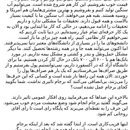
قیمت خوب بفروشیم. این کار هم شروع شده است. می‌توانیم آب
سنگین تولید کنیم و بفروشیم و بهترین مشتری‌هایمان هم آمریکا و
روسیه هستند. بقیه هم می‌خواهند. آب سنگین ما با کیفیت بسیار
بالاست و همه قبول دارند. تحقیقات ما مشکلی ندارد و داریم
تحقیقات را ادامه می‌دهیم، در حالی که کار ما ابتدایی بود و الان به
یک کار حرفه‌ای تمام عیار رسیده‌ایم. در دنیا ثابت کردیم که
نمی‌خواهیم کار نظامی کنیم. راه همه چیز برای ما باز است.
دانشجوهای ما را در بسیاری از دانشگاه‌های معتبر دنیا نمی‌پذیرفتند.
اما اکنون می‌توانند همه جا و در همه رشته‌ها تحصیل کنند. ما دیگر
مشکل حمل‌ونقل و بندر و کشتی و مشکل بیمه نداریم. در مورد
بانک‌ها هم با ۶۰۰ الی ۷۰۰ بانک در حال کار کردن هستیم. ما برای
دانشگاه آزاد که در آکسفورد داریم، نمی‌توانستیم پول بفرستیم و از
طریق صراف‌ها می‌فرستادیم که یک بار هم صراف‌ها پول را
خوردند. الان همه‌ این راه‌ها باز شده است و کسانی که این حرف‌ها
را می‌زنند، بی‌انصافی می‌کنند که برجام تاثیری نداشت. شما بگویید
کجای برجام عمل نشده است؟
بالاخره این صداها که می‌فرمایید روی افکار عمومی تاثیر دارند.
می‌گویند گفتید برجام انجام شود وضع معیشت مردم خوب می‌شود.
این حرف را به نقطه‌ای می‌برند که پایگاه رای است تا رای آقای
روحانی کم شود.
اینها فریب‌کاری است. از ابتدا گفته شد که بعد از اینکه برجام
پذیرفته شد، ظرف دو یا سه ماه همه چیز انجام نمی‌شود. مگر