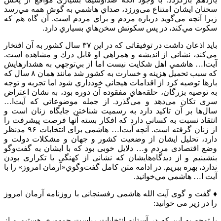
سخنان ايشان امتناع می‌‌ورزد، صداي هاشمي به گوش همه مي‌رسد
زیرا آنچه مي‌گويد درباره مردم و براي مردم است. آن گاه هم كه
سكوت مي‌كند، در پس سكوتش سخن‌هاي بسياري دارد.
بايد اذعان داشت در توفیقاتی که در این ۳۷ سال كشور به آن افتخار
مي‌كند، نشاني از انديشه و همراهي او قابل درك و مشاهده است.
آيت‌ا… هاشمي اهل شكايت نيست اما از بي‌توجهي به هشدارهايش
كه سبب تحميل هزينه و خسارت به كشور شد مانند همان ۸ سال كه
بارها توصيه كرد از اقدامات هيجاني خودداري شود اما تجربه و توجه
به توصيه بزرگان، حلقه‌هاي مفقوده‌ آن دوره بود، به نشان اعتراض
سری تکان می‌دهد و می‌گذرد. از جمله موضوعاتي كه آيت‌ا…
سال‌ها بر آن تاكيد دارد به رسميت شناختن جايگاه زنان است و
انتقاد نسبت به کسانی دارد كه افكار بسته آنها فرصت پيشرفت را
از زنان گرفته است. آنچه آیت‌ا… هاشمی برای انتخابات ۹۶ مدنظر
دارد، تحلیل ایشان از وضعیت کشور و جهان و مشکلات دولت و
وضع اقتصادی مردم و… دلایل خوبی بود که با ایشان به گفت‌وگو
بنشینیم و از دیدگاه‌هایشان که نشانی از کهنگی یا تکراری بودن
ندارد، بهره ببریم. در ادامه متن كامل گفت‌وگوي«آرمان امروز» را با
آيت ا… هاشمي مي‌خوانيد.
♦ گفت و گوی آیت الله هاشمی رفسنجانی با روزنامه آرمان امروز
را در زیر می خوانید:
با توجه به این که در آستانه انتخابات ریاست جمهوری هستیم و از