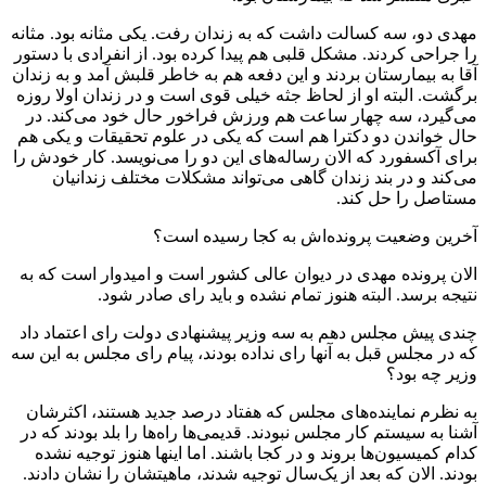
مهدی دو، سه کسالت داشت که به زندان رفت. یکی مثانه بود. مثانه
را جراحی کردند. مشکل قلبی هم پیدا کرده بود. از انفرادی با دستور
آقا به بیمارستان بردند و این دفعه هم به خاطر قلبش آمد و به زندان
برگشت. البته او از لحاظ جثه خیلی قوی است و در زندان اولا روزه
می‌گیرد، سه چهار ساعت هم ورزش فراخور حال خود می‌کند. در
حال خواندن دو دکترا هم است که یکی در علوم تحقیقات و یکی هم
برای آکسفورد که الان رساله‌های این دو را می‌نویسد. کار خودش را
می‌کند و در بند زندان گاهی می‌تواند مشکلات مختلف زندانیان
مستاصل را حل کند.
آخرین وضعیت پرونده‌اش به کجا رسیده است؟
الان پرونده‌ مهدی در دیوان عالی کشور است و امیدوار است که به
نتیجه برسد. البته هنوز تمام نشده و باید رای صادر شود.
چندی پیش مجلس دهم به سه وزیر پیشنهادی دولت رای اعتماد داد
که در مجلس قبل به آنها رای نداده بودند، پیام رای مجلس به این سه
وزیر چه بود؟
به نظرم نماینده‌های مجلس که هفتاد درصد جدید هستند، اکثرشان
آشنا به سیستم کار مجلس نبودند. قدیمی‌ها راه‌ها را بلد بودند که در
کدام کمیسیون‌ها بروند و در کجا باشند. اما اینها هنوز توجیه نشده
بودند. الان که بعد از یک‌سال توجیه شدند، ماهیتشان را نشان دادند.