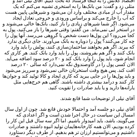
اقتصاد کلانش را به اینجا فرستاد که بحث کنیم. آقای نیلی آمد و
مثلی زد و گفت: من بانک‌ها را به استخری تشبیه می‌کنم که یک
مقدار آب از مبادی مختلف وارد آن می‌شود و شیرهایی پایین هست
که آب را خارج می‌کند و براساس ورودی و خروجی تعادل ایجاد
می‌شود. اگر شما شیرهای زیادی را باز کنید، بانک‌ها خالی می‌شوند و
در استخر آبی نمی‌ماند. من گفتم: وقتی شیرها را باز می‌کنید، پول به
کجا می‌رود؟ این پول‌ها دست شخص یا گروهی می‌رسد. آنها پول را
چه کار می‌کنند؟ پول را دوباره به بانک می‌آورند. جای دیگری ندارد
که ببرند. اگر هم بخواهند ساختمان‌سازی کنند، پولش را باید وارد
بانک کنند و اگر هم بفروشند، پول را باید وارد بانک کنند. هر کاری که
انجام شود، باید پول را وارد بانک کند و ۲۰ درصد سود اضافه می‌آید.
الان کسی پول را در گاوصندوق نگه نمی‌دارد که سالی ۲۰ درصد
افت کند. پس هیچ وقت استخرتان خالی نمی‌شود و سرریز می‌شود
و باید پول‌ها را در جایی ببرید که کاری ایجاد و کالا تولید کند و جوان‌ها
کار کنند و درآمد بیشتری داشته باشند. گاهی هم خرج‌هایی مثل
یارانه‌ها دارید و یا باید صادرات را تقویت کنید.
آقای نیلی از توضیحات شما قانع شدند.
آقای نیلی دو جلسه آمد و احتمالا خودش قانع شد. چون از اول سال
امسال این سیاست در حال اجرا شدن است و اگر اعدادی که
می‌گویند، باشد، باید امیدوار باشیم. اما اگر سه سال قبل این کار را
کرده بودیم، الان همه کارخانه‌هایمان تولید انبوه داشتند و صادرات
داشتیم و می‌توانستیم ارزان تر هم بدهیم. از طرف دیگر دستاورد