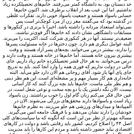
حد دبستان بود. به دانشگاه کمتر می‌رفتند. خانم‌های تحصیلکرده زیاد
نداشتیم. اما این عیب بعد از انقلاب برطرف شد. اکنون خانم‌ها
حسابی باسواد هستند و جمعیت باسواد خوبی دارند. تفکرات غلطی
در گذشته بود که می‌گفتند مغز زن از مرد کوچک‌تر است پس
نمی‌تواند استعداد مردانه را داشته باشد. اخیرا با برتری در کنکورها و
مسابقات دانشگاهی نشان دادند که خانم‌ها اگر قوی‌تر نباشند،
ضعیف‌تر نیستند. آنها در هر کنکوری شرکت کنند، اکثریت را می‌برند.
البته عوامل دیگری هم دارد. چون دخترها در خانه مسئولیت پسرها
را ندارند، بیشتر درس می‌خوانند. بچه‌های پسر آزاد هستند و وقت
بیشتری بیرون خانه هستند. اما خانم‌ها در خانه هستند و وقت دارند و
درس می‌خوانند. به هر حال قشر تحصیلکرده خانم زیاد داریم. جای
خالی در دولت نداریم که فوری همه را وارد آنجا کنند. باید به تدریج
جای پای آنها باز شود. آقای روحانی هم الان دارد جلو می‌آید. البته
خانه‌داری هم کار بسیار مهم و پر مشغله‌ای است. این هم نظر دینی
و هم نظر ملی ماست. خانم‌ها باید بچه بزرگ کنند که کار آسانی
نیست. الان نگه داشتن یک یا دو بچه سخت و نوعی شغل است. در
عین حال فکر می‌کنم زنان گام اول را خوب برداشتند. زن باسواد
زیاد است و باسوادها دارند محقق‌های بزرگی می‌شوند. الان در
المپیادها و میدان‌های ورزشی هم جلو می‌زنند. به نظرم خانم‌ها
خودشان را دارند نشان می‌دهند و با فرهنگ جامعه انس می‌گیرند.
مساله مهم‌تر از نظر من این است که آنگونه که ما سیاست‌های کلی
اصل ۴۴ را اصلاح کردیم، کشور باید رقابتی باشد و دولت در کارهای
اقتصادی نباید حضور داشته باشد و مردم این کارها را باید مدیریت