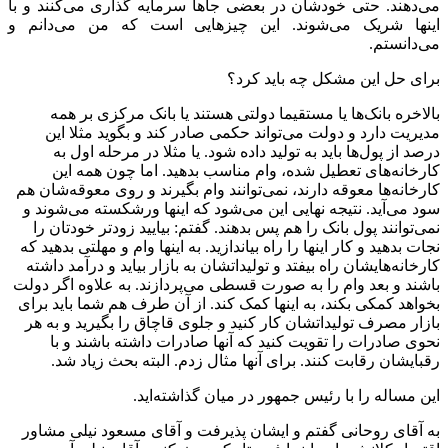
می‌دهند. حتی خودشان در بعضی جاها سرمایه گذاری می‌کنند و با
اینها شریک می‌شوند. این چیزهایی است که من می‌دانم و
می‌دانستم.
برای حل این مشکل چه باید کرد؟
بالاخره بانک‌ها یا مستقیما دولتی هستند یا بانک مرکزی بر همه
مدیریت دارد و دولت می‌تواند حکمی صادر کند و بگوید مثلا این
درصد از پول‌ها باید به تولید داده شود. یا مثلا در مرحله اول به
کارخانه‌های تعطیل شده، وام مناسب بدهید. اما چون همه این
کارخانه‌ها معوقه دارند، نمی‌توانند وام بگیرند و روی معوقه‌شان هم
سود می‌آید. نتیجه نهایی این می‌شود که اینها ورشکسته می‌شوند و
نمی‌توانند پول بانک را هم پس بدهند. گفتم: بیایید زودتر خودتان را
نجات بدهید و کار اینها را راه بیاندازید. به اینها وام و مهلتی بدهید که
کارخانه‌هایشان راه بیفتد و تولیداتشان به بازار بیاید و درآمد داشته
باشند و بعد وام را به صورت قسطی می‌پردازند. به علاوه اگر دولت
بخواهد کمکی بکند، به اینها کمک کند. از آن طرف هم شما باید برای
بازار مصرف تولیداتشان کار کنید و جلوی قاچاق را بگیرید و به هر
نحوی صادرات را تقویت کنید که آنها صادرات داشته باشند و با
رقبایشان رقابت کنند. برای آنها مثال زدم. البته بحث زیاد شد.
این مساله را با رئیس جمهور در میان گذاشته‌اید.
به آقای روحانی گفتم و ایشان پذیرفت و آقای مسعود نیلی مشاور