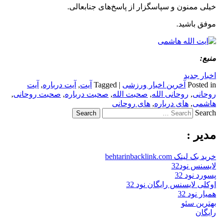
خیلی ممنون و سپاسگزار از پاسخ‌های جنابعالی.
موفق باشید.
منبع:
اخبار جدید
Posted in
آخرین اخبار ورزشی
|
Tagged
آیت
,
آیت درباره
,
آیت
روحانی
,
روحانی الله
,
صحبت الله
,
صحبت درباره
,
صحبت روحانی
,
هاشمی
,
های درباره
,
های روحانی
Search
مدیر :
خرید بک لینک behtarinbacklink.com
لایسنس نود32
پسورد نود 32
اوکلی لایسنس رایگان نود 32
همیار نود 32
بهترین سئو
رایگان