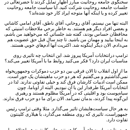
سخنگوی جامعه روحانیت مبارز اظهار تمایل کردند تا حضرتعالی در
جلسات جامعه روحانیت شرکت کنید. آیا سیاست جامعه روحانیت
تغییر کرده و یا اینکه آنها متوجه ایراد کار خود شده‌اند؟
البته تنها من نيستم، آقاي روحاني، آقاي ناطق، آقاي امامي كاشاني
و بعضي افراد ديگر هم هستند. به خاطر برخي ملاحظات امنيتي كه
محافظان حساس بودند، گفته شد جلساتي كه مي‌خواهيد من باشم،
به اينجا بياييد و ‌مهمان من باشيد. تا چند سال قبل حق عضويت هم
مي‌دادم. الان ديگر اينگونه شد. اكثريت آنها آدم‌هاي خوبي هستند.
ترامپ درانتخابات آمریکا پیروز شد. این انتخاب چه تاثیری روی
مناسبات ایران دارد؟ فکر می‌کنید روابط ما با آمریکا تغییر می‌کند؟
ما از اول انقلاب تا الان فرقی بین دو حزب دموکرات وجمهوریخواه
نمی‌گذاشتیم و می‌گفتیم که هر دو حزب ماهیتشان یک جور است،
ممکن است ادبیات کارشان فرق ‌کند و خیلی تفاوتی ندارند. لذا در
انتخابات آمریکا طرفدار این یا آن نبودیم. البته از اوباما، چون
سیاه‌پوست بود و اقلیتی که در آمریکا مظلوم هستند و رهبری
این‌گونه پیدا کردند، بدمان نمی‌آمد. الان برای ما دو حزب فرق ندارند.
به هر حال سیاست‌هایشان تاثیر می‌گذارد. مثلا وقتی ترامپ رئیس
جمهوراست، تاثیری که روی منطقه می‌گذارد، با هیلاری کلینتون
تفاوت دارد.
هر دو تابع سیاست‌های آمریکا هستند. خانم کلینتون هم اختلافی با