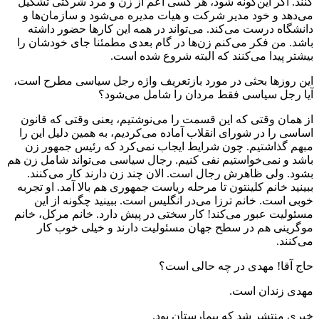
کنند. اگر این‌گونه شود، هر کسی اعم از زن و مرد شرکتی تشکیل
می‌دهد و خود مدیر شرکت و هیات مدیره می‌شود و سازمان‌ها و
دانشگاه درست می‌کند. می‌تواند در همه این کارها حضور داشته
باشد. من فکر می‌کنم زن‌ها در گام بعدی مطمئنا جای خودشان را
بیشتر پیدا می‌کنند که البته شروع شده است.
این روزها بحثی در مورد بازتعریف واژه رجل سیاسی مطرح است،
آیا رجل سیاسی فقط مردان را شامل می‌شود؟
از همان وقتی که این قسمت را می‌نوشتیم، یعنی وقتی که قانون
اساسی را در شورای انقلاب آماده می‌کردیم، به همین دلیل این را
مبهم گذاشتیم. چون شرایط ایجاب نمی‌کرد که رئیس جمهور زن
باشد و نمی‌خواستیم نفی کنیم. رجال سیاسی می‌تواند شامل زن هم
بشود. ولی ظاهرش رجال است. الان چند زن دارند کار می‌کنند.
ببینید خانم کلینتون تا مرحله ریاست جمهوری هم بالا آمد. او تجربه
خوبی است. خانم ترزا می‌در انگلیس است. ببینید چگونه از این
مسئولیت عبور می‌کند! کار سختی در پیش دارد. خانم مرکل، خانم
موگرینی هم در سطح جهان مسئولیت دارند و خیلی خوب کار
می‌کنند.
حاج آقا! مهدی در چه حالی است؟
مهدی زندان است.
خبری منتشر شد که بیمارستان بود.