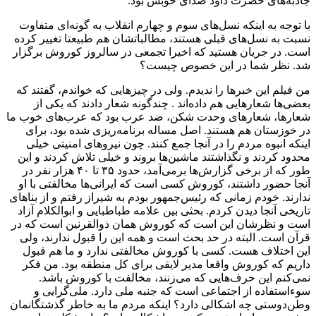
جاذبه‌های حضرت داود صدای خوبش بود.
با توجه به اینکه نسل‌های سوم و چهارم انقلاب به گونه‌ای متفاوت
نسبت به نسل‌های قبلی هستند، مطالباتشان هم طبیعتا تغییر کرده
است. در جریان هستید که اخیرا تجمعی در سالروز کوروش برگزار
شد. نظر شما در این خصوص چیست؟
من فیلم این خبرها را ندیدم. ولی در چیزهایی که خواندم، گفتند که
بعضی‌ها شعارهایی هم داده‌اند . چندگونه شعار دادند که یکی از
شعارها، شعارهای وحدت شکن، ضد عرب بود که عرب‌های خوب ما
در خوزستان هم هستند. اصل مساله برنامه‌ریزی شده بود، برای
اینکه انبوه مردم را در آنجا جمع کنند. چون نیروهای امنیتی خیلی
محدود کردند و نگذاشتند ماشین‌ها بروند و خیلی تلاش کردند و این
طور که از برخی گزارش‌ها برمی‌آمد، حدود ۳۵ تا ۴۰ هزار نفر در
آنجا حضور داشتند، کوروش کسی است که ایرانی‌ها مخالفتی با او
ندارند. خودم زمانی که رئیس‌جمهور بودم به شیراز رفتم و از بناهای
تاریخی آنجا دیدن کردم. بحثی بین علامه طباطبایی و ابوالکلام آزاد
است و نظرشان این است که کوروش همان ذوالقرنین است که در
قرآن است. البته در حد بحث است و همه این را قبول ندارند، ولی
این اختلاف هست. کسی با کوروش مخالفتی ندارد و ما هم قبول
داریم که کوروش واقعا مدیر لایقی برای کل منطقه بود. من فکر
نمی‌کنم این حرف‌هایی که می‌زنند، مخالفت با کوروش باشد.
سوءاستفاده از اجتماعی است که جنبه ملی دارد. ملی‌گرایی و
وطن‌دوستی چه اشکالی دارد؟ اینکه مردم ما به خاطر گذشتگانمان