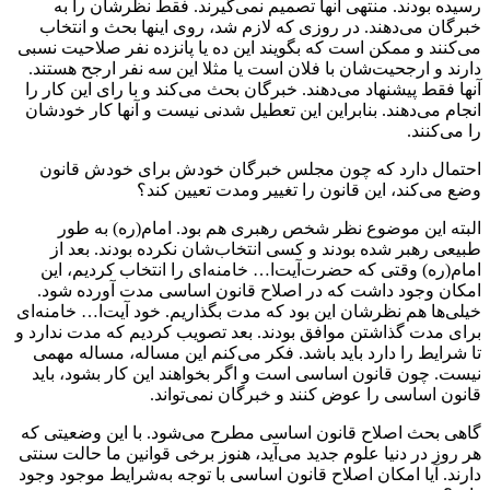
رسیده بودند. منتهی آنها تصمیم نمی‌گیرند. فقط نظرشان را به
خبرگان می‌دهند. در روزی که لازم شد، روی اینها بحث و انتخاب
می‌کنند و ممکن است که بگویند این ده یا پانزده نفر صلاحیت نسبی
دارند و ارجحیت‌شان با فلان است یا مثلا این سه نفر ارجح هستند.
آنها فقط پیشنهاد می‌دهند. خبرگان بحث می‌کند و با رای این کار را
انجام می‌دهند. بنابراین این تعطیل شدنی نیست و آنها کار خودشان
را می‌کنند.
احتمال دارد که چون مجلس خبرگان خودش برای خودش قانون
وضع می‌کند، این قانون را تغییر ومدت تعیین کند؟
البته این موضوع نظر شخص رهبری هم بود. امام(ره) به طور
طبیعی رهبر شده بودند و کسی انتخاب‌شان نکرده بودند. بعد از
امام(ره) وقتی که حضرت‌آیت‌ا… خامنه‌ای را انتخاب کردیم، این
امکان وجود داشت که در اصلاح قانون اساسی مدت آورده شود.
خیلی‌ها هم نظرشان این بود که مدت بگذاریم. خود آیت‌ا… خامنه‌ای
برای مدت گذاشتن موافق بودند. بعد تصویب کردیم که مدت ندارد و
تا شرایط را دارد باید باشد. فکر می‌کنم این مساله‌، مساله مهمی
نیست. چون قانون اساسی است و اگر بخواهند این کار بشود، باید
قانون اساسی را عوض کنند و خبرگان نمی‌تواند.
گاهی بحث اصلاح قانون اساسی مطرح می‌شود. با این وضعیتی که
هر روز در دنیا علوم جدید می‌آید، هنوز برخی قوانین ما حالت سنتی
دارند. آیا امکان اصلاح قانون اساسی با توجه به‌شرایط موجود وجود