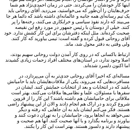
اینها کار خودشان را می‌کردند. حتی در زمان احمدی‌نژاد هم شما
حرف‌هایتان را آن‌طور که می‌خواستید، می‌زدید. آقای روحانی باید
یک تیم رسانه‌ای همه جانبه و عالمانه‌ای داشته باشد که دائما هر جا
می‌بیند که دارند نفوذ سیاسی و خرابکاری می‌کنند، رخنه‌ها را پر
کنند. خیلی از دوستان با رئیس جمهور در مورد رفع این نقیصه
صحبت کرده‌اند. مثل اینکه دفترشان برای این کار کشش ندارد. خود
آقای روحانی قبول کرده و گفته است: تیمی بیاورید که کار کنند.
ولی وقتی به دفتر محول شد، ماند.
ارتباط باکسانی که در روی کار آمدن دولت روحانی سهیم بودند،
اصلا وجود ندارد، در استان‌های مختلف افراد زحمات زیادی کشیدند
اما اکنون دلسرد شده‌اند.
مساله‌ای که اخیرا آقای روحانی جدی‌تر به آن می‌پردازد، در
مسافرت‌هایی که می‌روند، یکی از ملاقات‌هایشان باید با حامیانش
باشد که در انتخابات و بعد از انتخابات حمایتش ‌کنند. ایشان در
سفرها با مسئولان، علما و نظامی‌ها ملاقات می‌کنند، بهتر است
ملاقاتی برای حامیانشان هم داشته باشند؟ این کار را از قزوین
شروع کردند و در اراک هم انجام دادند و الان از این پیشنهاد راضی
هستند. فکر می‌کنم ایشان باید به آن جاهایی که رفته و دیگر
نمی‌خواهد به آنجاها برود، حامیانشان را به تهران دعوت کنند و
بیاورند و برنامه بگذارد و با آنها صحبت کنند. آنها هم صحبت و
پیشنهاد دارند و دلسوز هستند. بهتر است این کار را بکنند.