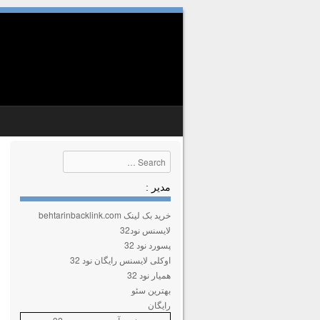
SKIP TO CONTENT
MENU
Search
مدیر :
خرید بک لینک behtarinbacklink.com
لایسنس نود32
پسورد نود 32
اوکلی لایسنس رایگان نود 32
همیار نود 32
بهترین سئو
رایگان