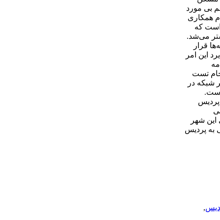
م بی مورد
دم همکاری
 است که
تر می‌شد.
ها قرار
د این امر
مه
ا با آب خام تست
ر شبکه در
 است.
!اما پردیس
الی
جمعیتی این شهر
ب دارد؛ این یعنی آبرسانی به پردیس
دیس
,