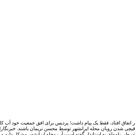
برای سومین بار اتفاق افتاد، فقط یک پیام داشت؛ پردیس برای افق جمعیت خود آب ک
ار آمدند تا شاهد قیچی شدن روبان محله ایرانشهر توسط محسن نریمان باشند. خبرنگار
ان طی نامه‌ای به استاندار گفته است آب محله ایرانشهر مشکل دارد و ا