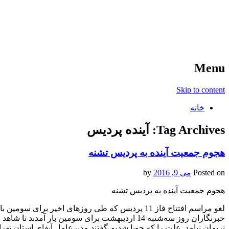
آخرین اخبار ورزشی
خبر
Menu
Skip to content
خانه
Tag Archives:
آینده پردیس
هجوم جمعیت آینده به پردیس تشنه
Posted on
می 9, 2016
by
هجوم جمعیت آینده به پردیس تشنه
لغو مراسم افتتاح فاز 11 پردیس که طی روزهای اخیر 
خبرنگاران روز سه‌شنبه 14 اردیبهشت برای سومین ب
نریمان نیامد. علت را که جویا شدیم گفتند مدیرعامل آبفای استان تهر