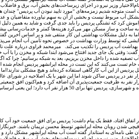
ده تام‌الاختیار وزیر نیرو در اجرای زیرساخت‌های بخش آب، برق و فاضلا
است متوجه شدیم زمزمه‌های “مورد تایید نبودن آب پردیس” چندان ه
ه مشکل آب مربوط نیست و بخشی از آن به سهم نیاورده متقاضیان و ع
راموش کرد که تشنگی پردیس را باید جدی گرفت و شاید به همین دلیل
 به ساخت و ساز مسکن مهر می‌کرد هزینه‌ها کمتر و خدمات‌رسانی بیش
به دلیل مشکلات بهداشتی این کار منتفی شد و بر اساس آخرین گفته‌
ایشی که توسط وزارت بهداشت در خصوص نحوه تأمین آب انجام می‌پذیر
بهداشت آب پردیس را تکذیب می‌کند. میرمحمد قراوی درباره علت نا
مدیرعامل آبفای استان تهران مبنی بر لزوم جلوگیری از افتتاح فاز 11 گفت: وقتی یک جای جدید افتتاح می‌شود ابتدا شبکه و مخزن ر
ب تصفیه شده را داخل مخزن بریزیم، بعد به شبکه برسانیم؛ چرا که اگ
ا آب خام تست می‌کنند که این تست در محله ایرانشهر پردیس انجام شده
ه سالهاست پیمانکاران و 15-16 کارگر و پرسنل پردیس از این آب کارگاهی استفاده کرده‌اند و هیچ مشکلی ندارند
اسکان چه جمعیتی پیش‌بینی شده است؟ از ابتدا قرار بود 180 هزار نفر در پردیس ساکن شوند اما این شهر با یک اصلاحیه در شورای ع
ازی معماری برای ایجاد مسکن مهر مواجه شد که حدود 320 هزار نفر به ظرفیت جمعیت‌پذیری آن اضافه کرد و هم‌اکنون افق 
حدود 530 هزار نفر است؛ در حالی که به اذعان عباس آخوندی وزیر راه و شهرسازی، پردیس تنها برای 50 هزار نفر آ
برای سومین بار اتفاق افتاد، فقط یک پیام داشت؛ پردیس برای افق جمعیت خود آب ک
ار آمدند تا شاهد قیچی شدن روبان محله ایرانشهر توسط محسن نریمان باشند. خبرنگار
ان طی نامه‌ای به استاندار گفته است آب محله ایرانشهر مشکل دارد و ا
ده تام‌الاختیار وزیر نیرو در اجرای زیرساخت‌های بخش آب، برق و فاضلا