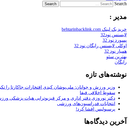
Search
مدیر :
خرید بک لینک behtarinbacklink.com
لایسنس نود32
پسورد نود 32
اوکلی لایسنس رایگان نود 32
همیار نود 32
بهترین سئو
رایگان
نوشته‌های تازه
وزیر ورزش و جوانان: ملی‌پوشان کبدی افتخارات جاکارتا را تکرا
سقوطِ اخلاقی فیفا
دکتر نوروزی دفتر اداری و مرکز فیزیوتراپی هیات پزشکی ورزشی
انتخابات فدراسیون‌های ورزشی
پرسپولیس افشا کرد!
آخرین دیدگاه‌ها