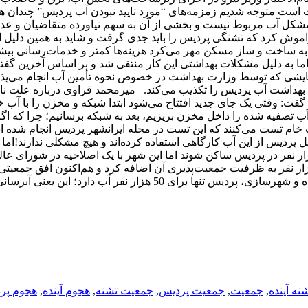
است متوجه شدیم زمزمه‌های “مورد تایید نبودن آب پردیس” چندان ه
ه مشکل آب مربوط نیست و بخشی از آن به سهم نیاورده متقاضیان و ع
راموش کرد که تشنگی پردیس را باید جدی گرفت و شاید به همین دلیل
 به ساخت و ساز مسکن مهر می‌کرد هزینه‌ها کمتر و خدمات‌رسانی بیش
به دلیل مشکلات بهداشتی این کار منتفی شد و بر اساس آخرین گفته‌
ایشی که توسط وزارت بهداشت در خصوص نحوه تأمین آب انجام می‌پذیر
بهداشت آب پردیس را تکذیب می‌کند. میرمحمد قراوی درباره علت نا
مدیرعامل آبفای استان تهران مبنی بر لزوم جلوگیری از افتتاح فاز 11 گفت: وقتی یک جای جدید افتتاح می‌شود ابتدا شبکه و مخزن ر
ب تصفیه شده را داخل مخزن بریزیم، بعد به شبکه برسانیم؛ چرا که اگ
ا آب خام تست می‌کنند که این تست در محله ایرانشهر پردیس انجام شده
ه سالهاست پیمانکاران و 15-16 کارگر و پرسنل پردیس از این آب کارگاهی استفاده کرده‌اند و هیچ مشکلی ندارند
اسکان چه جمعیتی پیش‌بینی شده است؟ از ابتدا قرار بود 180 هزار نفر در پردیس ساکن شوند اما این شهر با یک اصلاحیه در شورای ع
ازی معماری برای ایجاد مسکن مهر مواجه شد که حدود 320 هزار نفر به ظرفیت جمعیت‌پذیری آن اضافه کرد و هم‌اکنون افق 
حدود 530 هزار نفر است؛ در حالی که به اذعان عباس آخوندی وزیر راه و شهرسازی، پردیس تنها برای 50 هزار نفر آ
نه آینده
,
جمعیت
,
جمعیت پردیس
,
جمعیت تشنه
,
هجوم آینده
,
هجوم پر