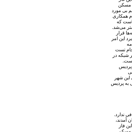
ب مسکن
م بی مورد
دم همکاری
 است که
تر می‌شد.
ها قرار
د این امر
مه
ا با آب خام تست
ر شبکه در
 است.
!اما پردیس
الی
جمعیتی این شهر
ب دارد؛ این یعنی آبرسانی به پردیس
افی ندارد.
ان آمدند،
ین فاز
ب مسکن