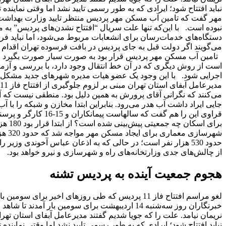
نباید افتتاح شود؛ ایرادی که به طور رسمی تایید نشد اما وقتی نماین
مهر گفت که تامین آب مسکن مهر پردیس منتظر تایید وزارت بهداشت 
نبوده است. با این‌که تنها علت سریال “افتتاح نشدن‌های پردیس” ب
دستگاه‌های خدمات‌رسان برای انشعابات مربوط می‌شود، اما نباید ف
می‌گویند اگر دولت قبل به جای پردیس در بافت فرسوده تهران اقدام
تامین آب مسکن مهر پردیس قرار بود به صورت سیار صورت بگیرد اما 
است از روش دیگری که در آن خط انتقال وجود دارد، با بررسی و آزم
اجرایی شود. با این وجود یک عضو هیات مدیره شهرهای جدید مشکل 
می‌کنند که نگرانی آقای پرورش به همین دلیل بود. منطقی نیست که آ
جایی ایراد داشت آب هدر می‌رود. بنابراین ابتدا مخازن و شبکه را ب
قراوی این را هم گفت ک
برای 
شهرس
از چالش‌های جدی وزارتخانه‌های راه و شهرسازی و نیرو خواهد بود.
هجوم جمعیت آینده به پردیس تشنه
لغو مراسم افتتاح فاز 11 پردیس که طی روزهای اخیر 
خبرنگاران روز سه‌شنبه 14 اردیبهشت برای سومین ب
نریمان نیامد. علت را که جویا شدیم گفتند مدیرعامل آبفای استان تهر
نباید افتتاح شود؛ ایرادی که به طور رسمی تایید نشد اما وقتی نماین