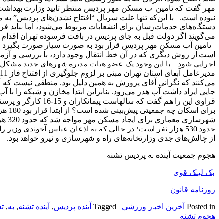
مهر گفت که تامین آب مسکن مهر پردیس منتظر تایید وزارت بهداشت 
نبوده است. با این‌که تنها علت سریال “افتتاح نشدن‌های پردیس” ب
دستگاه‌های خدمات‌رسان برای انشعابات مربوط می‌شود، اما نباید ف
می‌گویند اگر دولت قبل به جای پردیس در بافت فرسوده تهران اقدام
تامین آب مسکن مهر پردیس قرار بود به صورت سیار صورت بگیرد اما 
است از روش دیگری که در آن خط انتقال وجود دارد، با بررسی و آزم
اجرایی شود. با این وجود یک عضو هیات مدیره شهرهای جدید مشکل 
می‌کنند که نگرانی آقای پرورش به همین دلیل بود. منطقی نیست که آ
جایی ایراد داشت آب هدر می‌رود. بنابراین ابتدا مخازن و شبکه را ب
قراوی این را هم گفت ک
برای 
شهرس
از چالش‌های جدی وزارتخانه‌های راه و شهرسازی و نیرو خواهد بود.
هجوم جمعیت آینده به پردیس تشنه
بک لینک قوی
روزنامه قانون
Posted in
آخرین اخبار ورزشی
|
Tagged
آینده پردیس
,
آینده تشنه
,
به
,
تش
هجوم تشنه