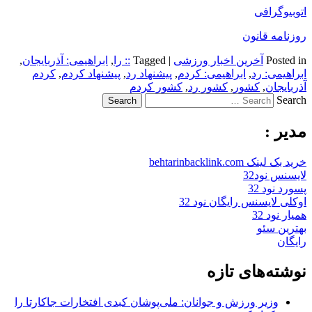
اتوبیوگرافی
روزنامه قانون
Posted in
آخرین اخبار ورزشی
|
Tagged
:: را
,
ابراهیمی: آذربایجان
,
ابراهیمی: رد
,
ابراهیمی: کردم
,
پیشنهاد رد
,
پیشنهاد کردم
,
کردم
آذربایجان
,
کشور
,
کشور رد
,
کشور کردم
Search
مدیر :
خرید بک لینک behtarinbacklink.com
لایسنس نود32
پسورد نود 32
اوکلی لایسنس رایگان نود 32
همیار نود 32
بهترین سئو
رایگان
نوشته‌های تازه
وزیر ورزش و جوانان: ملی‌پوشان کبدی افتخارات جاکارتا را