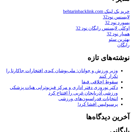
خرید بک لینک behtarinbacklink.com
لایسنس نود32
پسورد نود 32
اوکلی لایسنس رایگان نود 32
همیار نود 32
بهترین سئو
رایگان
نوشته‌های تازه
وزیر ورزش و جوانان: ملی‌پوشان کبدی افتخارات جاکارتا را
تکرار کنند
سقوطِ اخلاقی فیفا
دکتر نوروزی دفتر اداری و مرکز فیزیوتراپی هیات پزشکی
ورزشی آذربایجان غربی را افتتاح کرد
انتخابات فدراسیون‌های ورزشی
پرسپولیس افشا کرد!
آخرین دیدگاه‌ها
بایگانی