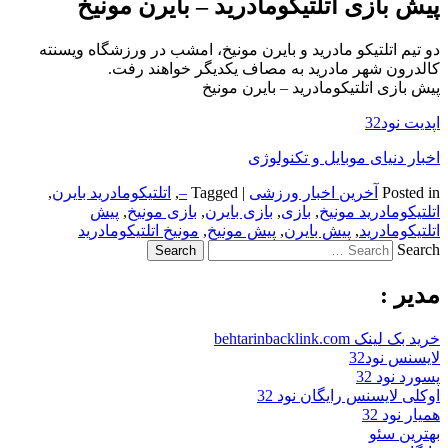
پیش بازی اتلتیکومادرید – بایرن مونیخ
دو تیم اتلتیکو مادرید و بایرن مونیخ، امشب در ورزشگاه ویسنته
کالدرون شهر مادرید به مصاف یکدیگر خواهند رفت.
پیش بازی اتلتیکومادرید – بایرن مونیخ
اپدیت نود32
اخبار دنیای موبایل و تکنولوژی
Posted in
آخرین اخبار ورزشی
|
Tagged
–
,
اتلتیکومادرید بایرن
,
اتلتیکومادرید مونیخ
,
بازی
,
بازی بایرن
,
بازی مونیخ
,
پیش
اتلتیکومادرید
,
پیش بایرن
,
پیش مونیخ
,
مونیخ اتلتیکومادرید
Search
مدیر :
خرید بک لینک behtarinbacklink.com
لایسنس نود32
پسورد نود 32
اوکلی لایسنس رایگان نود 32
همیار نود 32
بهترین سئو