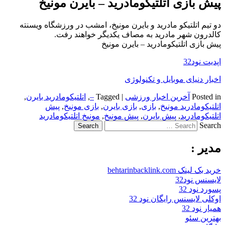
پیش بازی اتلتیکومادرید – بایرن مونیخ
دو تیم اتلتیکو مادرید و بایرن مونیخ، امشب در ورزشگاه ویسنته
کالدرون شهر مادرید به مصاف یکدیگر خواهند رفت.
پیش بازی اتلتیکومادرید – بایرن مونیخ
اپدیت نود32
اخبار دنیای موبایل و تکنولوژی
Posted in
آخرین اخبار ورزشی
|
Tagged
–
,
اتلتیکومادرید بایرن
,
اتلتیکومادرید مونیخ
,
بازی
,
بازی بایرن
,
بازی مونیخ
,
پیش
اتلتیکومادرید
,
پیش بایرن
,
پیش مونیخ
,
مونیخ اتلتیکومادرید
Search
مدیر :
خرید بک لینک behtarinbacklink.com
لایسنس نود32
پسورد نود 32
اوکلی لایسنس رایگان نود 32
همیار نود 32
بهترین سئو