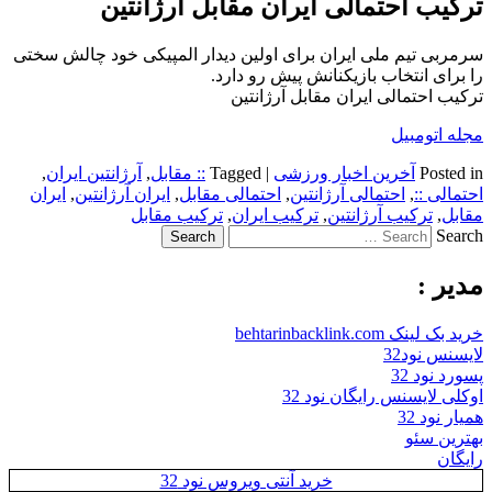
ترکیب احتمالی ایران مقابل آرژانتین
سرمربی تیم ملی ایران برای اولین دیدار المپیکی خود چالش سختی
را برای انتخاب بازیکنانش پیش رو دارد.
ترکیب احتمالی ایران مقابل آرژانتین
مجله اتومبیل
Posted in
آخرین اخبار ورزشی
|
Tagged
:: مقابل
,
آرژانتین ایران
,
احتمالی ::
,
احتمالی آرژانتین
,
احتمالی مقابل
,
ایران آرژانتین
,
ایران
مقابل
,
ترکیب آرژانتین
,
ترکیب ایران
,
ترکیب مقابل
Search
مدیر :
خرید بک لینک behtarinbacklink.com
لایسنس نود32
پسورد نود 32
اوکلی لایسنس رایگان نود 32
همیار نود 32
بهترین سئو
رایگان
خرید آنتی ویروس نود 32