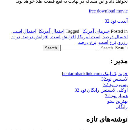
نخواهد داد و این مساله در نهایت به نفع قیمت طلا خواهد بود.
free download movie
آپدیت نود 32
Posted in
خبرهای آمریکا
|
Tagged
احتمال آمریکا
,
احتمال است
,
احتمال درصد
,
است آمریکا
,
افزایش است
,
افزایش درصد
,
در ::
,
رزرو
,
نرخ است
,
نرخ درصد
Search
مدیر :
خرید بک لینک behtarinbacklink.com
لایسنس نود32
پسورد نود 32
اوکلی لایسنس رایگان نود 32
همیار نود 32
بهترین سئو
رایگان
نوشته‌های تازه