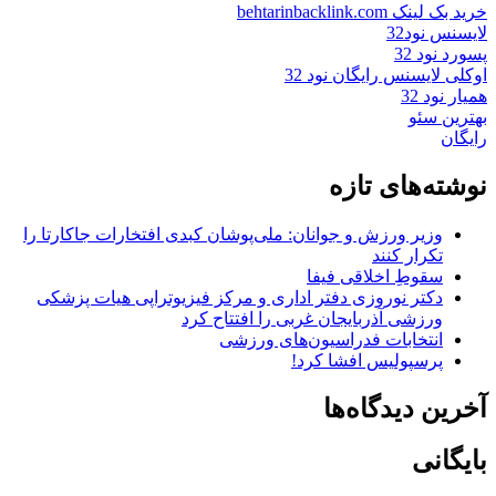
خرید بک لینک behtarinbacklink.com
لایسنس نود32
پسورد نود 32
اوکلی لایسنس رایگان نود 32
همیار نود 32
بهترین سئو
رایگان
نوشته‌های تازه
وزیر ورزش و جوانان: ملی‌پوشان کبدی افتخارات جاکارتا را
تکرار کنند
سقوطِ اخلاقی فیفا
دکتر نوروزی دفتر اداری و مرکز فیزیوتراپی هیات پزشکی
ورزشی آذربایجان غربی را افتتاح کرد
انتخابات فدراسیون‌های ورزشی
پرسپولیس افشا کرد!
آخرین دیدگاه‌ها
بایگانی