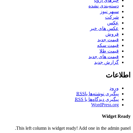
خبرهای اروپا
دسته‌بندی نشده
سپهر نیوز
شرکت
عکس
عکس های خبر
فروش
قیمت جدید
قیمت سکه
قیمت طلا
قیمت های جدید
گزارش جدید
اطلاعات
ورود
پیگیری نوشته‌ها با
RSS
پیگیری دیدگاه‌ها با
RSS
WordPress.org
Widget Ready
This left column is widget ready! Add one in the admin panel.