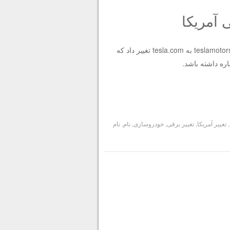
 آمریکا
شرکت سازنده خودروهای برقی تسلا موتورز آدرس اینترنتی خود را از teslamotors.com به tesla.com تغییر داد که
ره داشته باشد.
,
تغییر آمریکا
,
تغییر برقی
,
خودروسازی
,
نام
,
نام