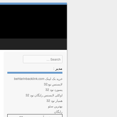
SKIP TO CONTENT
MENU
Search
مدیر :
خرید بک لینک behtarinbacklink.com
لایسنس نود32
پسورد نود 32
اوکلی لایسنس رایگان نود 32
همیار نود 32
بهترین سئو
رایگان