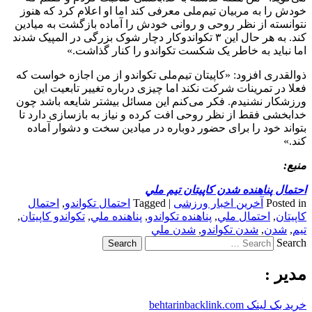
خودش را به مربیان تیم‌ملی معرفی کند اما او اعلام کرد که هنوز
نتوانسته از نظر روحی و روانی خودش را آماده بازگشت به میادین
کند. به هر حال این ٣ تکواندوکار دچار شوک بزرگی در المپیک شدند
اما نباید به خاطر یک شکست تکواندو را کنار گذاشت.»
ذوالقدری افزود: «کاپیتان تیم‌ملی تکواندو از من اجازه خواست که
فعلا در تمرینات شرکت نکند اما چیزی درباره تغییر تابعیت این
ورزشکار نشنیدم. فکر می‌کنم این مسائل بیشتر شایعه باشد چون
خدابخشی فقط از نظر روحی افت کرده و نیاز به بازسازی دارد تا
بتواند خود را برای حضور دوباره در میادین سخت و دشوار آماده
کند.»
منبع:
احتمال پناهنده شدن كاپيتان تيم ملي
Posted in
آخرین اخبار ورزشی
|
Tagged
احتمال تکواندو
,
احتمال
كاپيتان
,
احتمال ملي
,
پناهنده تکواندو
,
پناهنده ملي
,
تکواندو كاپيتان
,
تيم
,
شدن
,
شدن تکواندو
,
شدن ملي
Search
مدیر :
خرید بک لینک behtarinbacklink.com