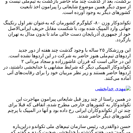
برگشت، بعد از گذشت چند ماه حاضر بازگشت به تیم‌ملی نیست و
از سوی دیگر همین موضوع شایعاتی را پیرامون اخذ تابعیت
کشورهای دیگر به وجود آورده است.
تکواندوکار وزن ٨٠- کیلوگرم کشورمان که به‌عنوان نفر اول رنکینگ
جهانی وارد المپیک شده بود، با شکست مقابل حریف ایرانی‌الاصل
خود از جمهوری آذربایجان دست خالی ماند تا بدون مدال به تهران
بازگردد.
این ورزشکار ٢٥ ساله با وجود گذشت چند هفته از دور جدید
اردوهای تیم‌ملی هنوز حاضر به شرکت در این اردوها نشده است.
این در حالی است که فرزان عاشورزاده و سجاد مردانی ٢
تکواندوکار المپیکی دیگر که شرایط مشابهی با خدابخشی داشتند، در
اردوها حاضر هستند و زیر نظر مربیان خود را برای رقابت‌های آتی
آماده می‌کنند.
در همین راستا از چند روز قبل شایعاتی پیرامون مهاجرت این
تکواندوکار به کشورهای خارجی مطرح شده، اتفاقی که قبلا برای
چند تن از تکواندوکاران ایرانی رخ داده بود و آنها در المپیک با پرچم
کشورهای دیگر حاضر شدند.
حسن ذوالقدری، رئیس سازمان تیم‌های ملی تکواندو دراین‌باره
می‌گوید: «من هفته گذشته با خدابخشی صحبت کردم و گفتم که