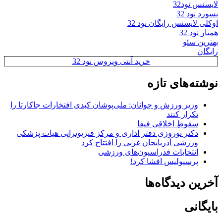
لایسنس نود32
پسورد نود 32
اوکلی لایسنس رایگان نود 32
همیار نود 32
بهترین سئو
رایگان
خرید آنتی ویروس نود 32
نوشته‌های تازه
وزیر ورزش و جوانان: ملی‌پوشان کبدی افتخارات جاکارتا را
تکرار کنند
سقوطِ اخلاقی فیفا
دکتر نوروزی دفتر اداری و مرکز فیزیوتراپی هیات پزشکی
ورزشی آذربایجان غربی را افتتاح کرد
انتخابات فدراسیون‌های ورزشی
پرسپولیس افشا کرد!
آخرین دیدگاه‌ها
بایگانی