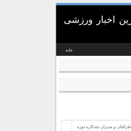
ین اخبار ورزشی
خانه
طرافيان و مديران چندكاره دوره