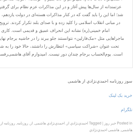
عزتمندانه از سال‌ها پیش آغاز و در این مذاکرات عزم نظام برای گرفت
شد؛ اما این را باید گفت که در کنار مذاکرات هسته‌ای در دولت یازدهم، 
در مبانی انقلاب اسلامی را کلید زده و با صدای بلند تکرار کردند. تروی
امام خمینی(ره) نشانه این انحراف عمیق و قدیمی است. کاری ک
ماجراهایی مثل «مک‌فارلین» نتوانستند جلو ببرند را در حاشیه برجام نهایی 
تحت عنوان «شراکت سیاسی» انتظارش را داشتند، حالا خود را به 
است. یوم‌الحساب برجام چندان دور نیست. امیدوارم آقای هاشمی‌رفسن
سوز روزنامه احمدي‌نژادي از هاشمی
خرید بک لینک
تلگرام
Posted in
خبر روز
|
Tagged
احمدي‌نژادي از
,
احمدي‌نژادي هاشمی
,
از
,
روزنامه
,
روزنامه از
,
هاشمی
,
هاشمی احمدي‌نژادي