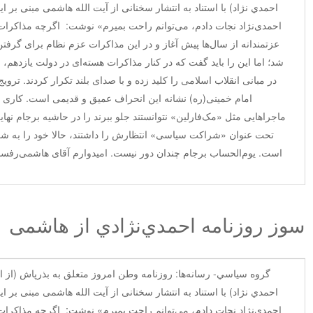
احمدي نژاد) با استناد به انتشار سخنانی از آیت الله هاشمی مبنی بر 
احمدی‌نژاد نجات دادم، می‌توانم راحت بمیرم» نوشت: اگرچه مذاکرات
عزتمندانه از سال‌ها پیش آغاز و در این مذاکرات عزم نظام برای گرفت
شد؛ اما این را باید گفت که در کنار مذاکرات هسته‌ای در دولت یازدهم، 
در مبانی انقلاب اسلامی را کلید زده و با صدای بلند تکرار کردند. تروی
امام خمینی(ره) نشانه این انحراف عمیق و قدیمی است. کاری ک
ماجراهایی مثل «مک‌فارلین» نتوانستند جلو ببرند را در حاشیه برجام نهایی 
تحت عنوان «شراکت سیاسی» انتظارش را داشتند، حالا خود را به 
است. یوم‌الحساب برجام چندان دور نیست. امیدوارم آقای هاشمی‌رفسن
سوز روزنامه احمدي‌نژادي از هاشمی
گروه سياسي- رسانه‌ها: روزنامه وطن امروز متعلق به بذرپاش (از ا
احمدي نژاد) با استناد به انتشار سخنانی از آیت الله هاشمی مبنی بر 
احمدی‌نژاد نجات دادم، می‌توانم راحت بمیرم» نوشت: اگرچه مذاکرات