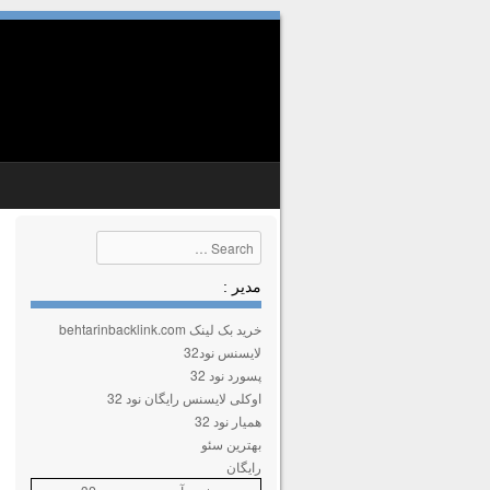
SKIP TO CONTENT
MENU
Search
مدیر :
خرید بک لینک behtarinbacklink.com
لایسنس نود32
پسورد نود 32
اوکلی لایسنس رایگان نود 32
همیار نود 32
بهترین سئو
رایگان