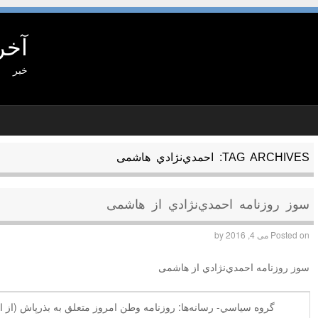
آخر
خبر
TAG ARCHIVES:
احمدي‌نژادي هاشمی
سوز روزنامه احمدي‌نژادي از هاشمی
Posted on
می 4, 2016
by
سوز روزنامه احمدي‌نژادي از هاشمی
گروه سياسي- رسانه‌ها: روزنامه وطن امروز متعلق به بذرپاش (از ا