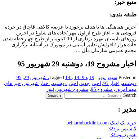
منبع خبر:
طبقه بندی:
آخرین هماهنگی ها با هدف برخورد با عرضه کالاهی قاچاق در خرده
فروشی ها – آغاز طرح از اول مهر /جاده های شلوغ در آخرین
روزهای تابستان /بهره برداری از 10 کیلومتر از طرح چهارخطه شدن
جاده هراز / افزایش تدابیر امنیتی در نیویورک در آستانه برگزاری
مجمع عمومی سازمان ملل …
اخبار مشروح 19، دوشنبه 29 شهریور 95
Posted in
سپهر نیوز
|
19، شهریور
,
19، 95
,
19،
Tagged
,
29
,
95
دوشنبه
,
اخبار 95
,
اخبار جدید
,
اخبار دوشنبه
,
اخبار شهریور
,
خبر های
مهم امروز
,
مشروح 95
,
مشروح شهریور
,
نیوز
Search
مدیر :
خرید بک لینک behtarinbacklink.com
لایسنس نود32
پسورد نود 32