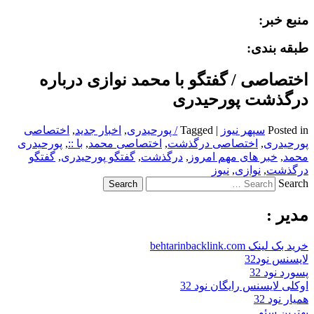
منبع خبر:
طبقه بندی:
اختصاصی / گفتگو با محمد نوازی درباره
درگذشت پورحیدری
Posted in
سپهر نیوز
|
Tagged
/ پورحیدری
,
اخبار جدید
,
اختصاصی
پورحیدری
,
اختصاصی درگذشت
,
اختصاصی محمد
,
با ::
,
پورحیدری
محمد
,
خبر های مهم امروز
,
درگذشت
,
گفتگو پورحیدری
,
گفتگو
درگذشت
,
نوازی
,
نیوز
Search
مدیر :
خرید بک لینک behtarinbacklink.com
لایسنس نود32
پسورد نود 32
اوکلی لایسنس رایگان نود 32
همیار نود 32
بهترین سئو