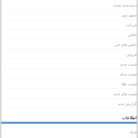
سته‌بندی نشده
پهر نیوز
رکت
کس
کس های خبر
روش
یمت جدید
یمت سکه
یمت طلا
یمت های جدید
زارش جدید
طلاعات
رود