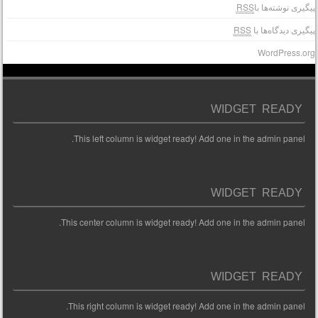
یگیری نوشته‌ها با
RSS
یگیری دیدگاه‌ها با
RSS
WordPress.or
WIDGET READY
This left column is widget ready! Add one in the admin panel.
WIDGET READY
This center column is widget ready! Add one in the admin panel.
WIDGET READY
This right column is widget ready! Add one in the admin panel.