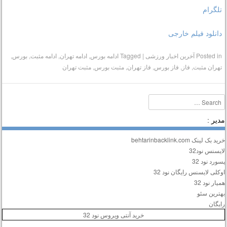
تلگرام
دانلود فیلم خارجی
Posted in
آخرین اخبار ورزشی
|
Tagged
ادامه بورس
,
ادامه تهران
,
ادامه مثبت
,
بورس
,
تهران مثبت
,
فاز
,
فاز بورس
,
فاز تهران
,
مثبت بورس
,
مثبت تهران
Searc
دیر :
ید بک لینک behtarinbacklink.com
ایسنس نود32
سورد نود 32
وکلی لایسنس رایگان نود 32
میار نود 32
هترین سئو
ایگان
خرید آنتی ویروس نود 32