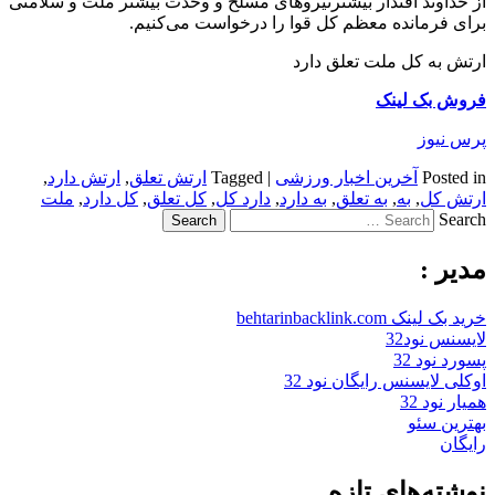
از خداوند اقتدار بیشترنیروهای مسلح و وحدت بیشتر ملت و سلامتی
برای فرمانده معظم کل قوا را درخواست می‌کنیم.
ارتش به کل ملت تعلق دارد
فروش بک لینک
پرس نیوز
Posted in
آخرین اخبار ورزشی
|
Tagged
ارتش تعلق
,
ارتش دارد
,
ارتش کل
,
به
,
به تعلق
,
به دارد
,
دارد کل
,
کل تعلق
,
کل دارد
,
ملت
Search
مدیر :
خرید بک لینک behtarinbacklink.com
لایسنس نود32
پسورد نود 32
اوکلی لایسنس رایگان نود 32
همیار نود 32
بهترین سئو
رایگان
نوشته‌های تازه