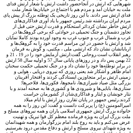
شهرهایی که ارتش در آنجاحضور داشت ارتش با شعار ارتش فدای
ملت به خیابان آمد و مردم هم با اجتماع در خیابان‌ها شعار ملت
فدای ارتش سر دادند. با این روز تاریخی یک توطئه بزرگ از پیش پای
مردم ایران برداشته شد.رئیس جمهور با یاد آوری فداکاری‌های
ارتش خاطر نشان کرد:‌اثر استحکام و قدرت ارتش حتی قبل از
تجاوز دشمنان و جنگ تحمیلی در حوادثی که برخی گروهک‌ها در
غرب و شمال غرب و جنوب غرب به وجود آورده بودند کاملا نمایان
شد و ارتش با حضور در این مراسم قدرت خود را به گروهک‌ها و
اربابانشان نشان داد که ارتشی ملی ، مکتبی، و گوش به فرمان
رهبر انقلاب است.روحانی گفت:‌ارتش آزمایش خود را در 19 ، 21 و
22 بهمن پس داد و در روزهای پایانی سال 57 و اولیه سال 58 ارتش
در برابر توطئه‌ها خود را نشان داد و در جنگ تحمیلی حکمت سخنان
امام ظاهر و آشکار شد یعنی روزی که نیروی دریایی ، هوایی و
زمینی ارتش برابر متجاوزین ایستادگی کردند و افتخار آفرینان
بزرگی مثل صیاد شیرازی‌ها، نامجوها، فکوری‌ها، فلاحی‌ها؛
ستاری‌ها، بابایی‌ها و شیرودی ها و کشوری ها به صحنه آمدند و با
نثار خونشان و ایثار و فداکاری‌شان از کشورمان حراست
کردند.رئیس جمهور در پایان تقارن روز ارتش با ایام میلاد
امیرالمومنین (ع) را پربرکت دانست و گفت: این روز را به همه
خانواده بزرگ ارتش جمهوری اسلامی یاران و همه نیروهای مسلح و
ملت بزرگ ایران به ویژه فرمانده معظم کل قوا تبریک و تهنیت
عرض می‌کنم و باید به روح بلند امام بزرگوارمان و همه شهیدانمان
به ویژه شهدای نیروی مسلح و ارتش و دفاع مقدس درود بفرستیم.