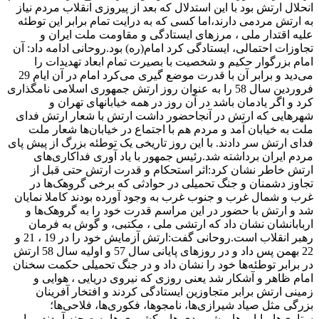
انحلال ارتش بود با این استدلال که بعد از پیروزی انقلاب مردم نیاز
به ارتش مردمی دارند،اما کسی که به درایت تمام برابر این توطئه
علیه اقتدار ملی ، مرزهای ایستادگی‌ و مقاومت ملت ایران و
تجاوزات احتمالی، ایستادگی کرد امام(ره) بود.روحانی ادامه داد: آن
امام بزرگوار حکیم و شخصیت با بصیرت تمام ابعاد تهدیدات را
می‌دید و برابر آن با قدرت موضع گیری می‌کرد امام در آن ایام 29
فروردین سال 58 را به عنوان روز ارتش جمهوری اسلامی نامگذاری
کرد و اگر یادمان باشد در آن روز در همه خیابانهای تهران و
شهرهایی که ارتش در آنجاحضور داشت ارتش با شعار ارتش فدای
ملت به خیابان آمد و مردم هم با اجتماع در خیابان‌ها شعار ملت
فدای ارتش سر دادند. با این روز تاریخی یک توطئه بزرگ از پیش پای
مردم ایران برداشته شد.رئیس جمهور با یاد آوری فداکاری‌های
ارتش خاطر نشان کرد:‌اثر استحکام و قدرت ارتش حتی قبل از
تجاوز دشمنان و جنگ تحمیلی در حوادثی که برخی گروهک‌ها در
غرب و شمال غرب و جنوب غرب به وجود آورده بودند کاملا نمایان
شد و ارتش با حضور در این مراسم قدرت خود را به گروهک‌ها و
اربابانشان نشان داد که ارتشی ملی ، مکتبی، و گوش به فرمان
رهبر انقلاب است.روحانی گفت:‌ارتش آزمایش خود را در 19 ، 21 و
22 بهمن پس داد و در روزهای پایانی سال 57 و اولیه سال 58 ارتش
در برابر توطئه‌ها خود را نشان داد و در جنگ تحمیلی حکمت سخنان
امام ظاهر و آشکار شد یعنی روزی که نیروی دریایی ، هوایی و
زمینی ارتش برابر متجاوزین ایستادگی کردند و افتخار آفرینان
بزرگی مثل صیاد شیرازی‌ها، نامجوها، فکوری‌ها، فلاحی‌ها؛
ستاری‌ها، بابایی‌ها و شیرودی ها و کشوری ها به صحنه آمدند و با