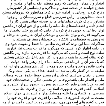
اقتدار و با همان اوصافی که رهبر معظم انقلاب آنها را متدین و
شجاع خواندند در صحنه سخن و مذاکره و دیپلماسی از کشورمان
دفاع کردند.روحانی در ادامه عنوان کرد: ‌همانطور که نیروهای مسلح
دست متجاوزین را از این سرزمین قطع و سرزمینمان را از وجود
متجاوزان پاک کردند دیپلماتهای ما در صحنه جهانی همین کار را
انجام داده و قطعنامه‌های ظالمانه را ملغی و از حق ایران در داشتن
توان دفاعی به خوبی دفاع کردند تا جایی که امروز حتی دشمنان ما
می‌گویند قدرت و توان نظامی و موشکی ایران نه ربطی به برجام و
نه ربطی به قطعنامه‌ی 2231 دارد. خودشان معترف هستند در
مذاکرات مبنا این بوده که قدرت نظامی ما حفظ و تقویت شود.وی
در ادامه اظهار کرد: کسی که می‌گوید ما قدرت سخت نیاز نداریم
ساده لوح است و کسی که می‌گوید ما قدرت نرم نیازنداریم نگاهش
کوته بینانه است. ما همه با هم و در کنار هم داخل یک کشتی هستیم
که یک نفر آن را فرماندهی می‌کند . ما دارای رهبر واحد، دولت
واحد، قانون واحد و ملت واحد و همه در کنار هم هستیم. ولو این که
سلیقه ما در گفتار یکی نباشد اما قطعا اهداف ما یکی است و یک
مسیر را دنبال می‌کنیم که پایان آن مسیر حفظ حقوق مردم مصالح
ملی و اقتدار ملی باشد.روحانی در بخشی دیگر از صحبت‌های خود
تصریح کرد:‌ همان طور که چند روز پیش در حضور سران کشورهای
اسلامی گفتم قدرت جمهوری اسلامی ایران و قدرت نظامی،
سیاسی، و اقتصادی ما علیه همسایگانمان و کشورهای جهان اسلام
نیست ما قدرت کشورهای اسلامی را قدرت خود و قدرت خود را
قدرت کشورهای اسلامی می‌دانیم.رئیس دولت تدبیر و امید در ادامه