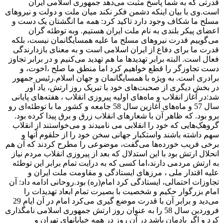
قدرتی که به شما پاسخ مثبت می‌دهد جمهوری اسلامی ایران
است.وی با بیان اینکه دشمن فکر نکند میان ملت و دولت و نیروهای
مسلح ما شکاف وجود دارد تاکید کرد: همه ما انگشتان یک دست و
اعضای پیکر بلندی به نام ملت ایران هستیم. وبه توطئه گران
می‌گوییم قدرت نیروهای مسلح ما علیه همسایگانمان نیست، بلکه
قدرت ما برای دفاع از ایران اسلامی است و به معنای بازدارندگی
فعال است. البته برابر تهدیدها ما هم تهدید می‌کنیم و در برابر تجاوز
دست تجاوزگر را قطع خواهیم کرد اما منطق ما صلح ،اخوت، و
برادری است. به ویژه با همسایگانمان و جهان اسلام.رئیس جمهور
در بخش دیگری از صحبت‌های خود با تبریک روز ارتش، یاد آور
شد:در آغاز انقلاب و ماه‌های اولیه پیروزی انقلاب ، هفته‌های پایانی
سال 57 و ماه‌های آغازین سال 58 جامعه و کشور ما با توطئه‌ای رو
برو بود. که ظاهر آن با شعارهای انقلاب زرق و برق پیدا کرده بود.
گروهک‌هایی که خود را انقلابی می نامیدند و می‌خواستند از انقلاب
سهم داشته باشند واستکبار جهانی سخن خود را از حلقوم آنها و
برخی فریب خورده‌ها می‌گفت، موضوعی را مطرح کردند که آن هم
انحلال ارتش بود با این استدلال که بعد از پیروزی انقلاب مردم نیاز
به ارتش مردمی دارند،اما کسی که به درایت تمام برابر این توطئه
علیه اقتدار ملی ، مرزهای ایستادگی‌ و مقاومت ملت ایران و
تجاوزات احتمالی، ایستادگی کرد امام(ره) بود.روحانی ادامه داد: آن
امام بزرگوار حکیم و شخصیت با بصیرت تمام ابعاد تهدیدات را
می‌دید و برابر آن با قدرت موضع گیری می‌کرد امام در آن ایام 29
فروردین سال 58 را به عنوان روز ارتش جمهوری اسلامی نامگذاری
کرد و اگر یادمان باشد در آن روز در همه خیابانهای تهران و