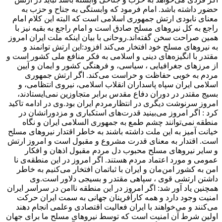
حضور داشته باشد. امام فرمود که وابستگی به جناح و حزب به
معنای نابودی ارتش جمهوری اسلامی است که البته این کلام امام
راجع به کل نیروهای مسلح صادق است و امام راجع به بقیه نیز با
همین صراحت سخن گفته‌اند.روحانی با بیان اینکه ملت ایران امروز
به نیروهای مسلح خود افتخار می‌کند افزود:‌این ارتش توانمند و
مقتدر با انگیزه‌های دینی و اسلامی به فکر منافع ملی کشور است و
از مرزهای جغرافیایی ، سیاسی، و فرهنگی کشور و ایمان و آیین
مردم به خوبی حفاظت و حراست می‌کند. اگر ارتش جمهوری
اسلامی ایران سپاه پاسداران انقلاب اسلامی، نیروی انتظامی، و
بسیج مقتدر در دوران دفاع مقدس برابر متجاوزین نمی‌ایستادند،
امروز سرنوشت دیگری در انتظارمردم ایران بود.وی در ادامه تاکید
کرد : اگر امروز می‌بینید قدرت‌های استکباری و مزدورانشان در
منطقه نمی‌توانند چشم طمع به جمهوری السلامی ایران و نگاه
خیانت آمیز به این ملت داشته باشند به خاطر اقتدار نیروهای مسلح
است. اقتدار به معنای قدرت مشروع و مقبول است و امروز ارتش
و سایر نیروهای مسلح محبوب دل مردم مقبول اذهان و افکار
عمومی و مورد اعتماد مردم هستند. اگر امروز در این منطقه‌ی نا
امن به کشور امن‌مان و ایران با ثباتمان افتخار می‌کنیم به خاطر
داشتن ارتشی قوی ، سپاهی مقتدر و بسیجی دلاور است.وی
همچنین یاد آور شد: اگر امروز در این منطقه ناامن در سراسر ایران
امنیت وجود دارد و همه کارآفرینان جهانی به سمت ایران حرکت
می‌کنند و می‌خواهند با ایران فعالیت اقتصادی وعلمی انجام دهند
اولین شرط آن امنیت است که توسط نیروهای مسلح ما برای جهان