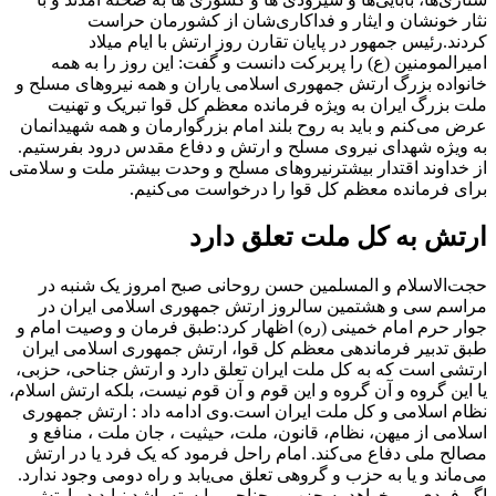
نثار خونشان و ایثار و فداکاری‌شان از کشورمان حراست
کردند.رئیس جمهور در پایان تقارن روز ارتش با ایام میلاد
امیرالمومنین (ع) را پربرکت دانست و گفت: این روز را به همه
خانواده بزرگ ارتش جمهوری اسلامی یاران و همه نیروهای مسلح و
ملت بزرگ ایران به ویژه فرمانده معظم کل قوا تبریک و تهنیت
عرض می‌کنم و باید به روح بلند امام بزرگوارمان و همه شهیدانمان
به ویژه شهدای نیروی مسلح و ارتش و دفاع مقدس درود بفرستیم.
از خداوند اقتدار بیشترنیروهای مسلح و وحدت بیشتر ملت و سلامتی
برای فرمانده معظم کل قوا را درخواست می‌کنیم.
ارتش به کل ملت تعلق دارد
حجت‌الاسلام و المسلمین حسن روحانی صبح امروز یک شنبه در
مراسم سی و هشتمین سالروز ارتش جمهوری اسلامی ایران در
جوار حرم امام خمینی (ره) اظهار کرد:‌طبق فرمان و وصیت امام و
طبق تدبیر فرماندهی معظم کل قوا، ارتش جمهوری اسلامی ایران
ارتشی است که به کل ملت ایران تعلق دارد و ارتش جناحی، حزبی،
یا این گروه و آن گروه و این قوم و آن قوم نیست، بلکه ارتش اسلام،
نظام اسلامی و کل ملت ایران است.وی ادامه داد : ارتش جمهوری
اسلامی از میهن، نظام، قانون، ملت، حیثیت ، جان ملت ، منافع و
مصالح ملی دفاع می‌کند. امام راحل فرمود که یک فرد یا در ارتش
می‌ماند و یا به حزب و گروهی تعلق می‌یابد و راه دومی وجود ندارد.
اگر فردی می‌خواهد به حزب و جناحی وابسته باشد نباید در ارتش