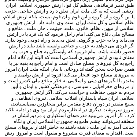
طبق تدبیر فرماندهی معظم کل قوا، ارتش جمهوری اسلامی ایران
ارتشی است که به کل ملت ایران تعلق دارد و ارتش جناحی، حزبی،
یا این گروه و آن گروه و این قوم و آن قوم نیست، بلکه ارتش اسلام،
نظام اسلامی و کل ملت ایران است.وی ادامه داد : ارتش جمهوری
اسلامی از میهن، نظام، قانون، ملت، حیثیت ، جان ملت ، منافع و
مصالح ملی دفاع می‌کند. امام راحل فرمود که یک فرد یا در ارتش
می‌ماند و یا به حزب و گروهی تعلق می‌یابد و راه دومی وجود ندارد.
اگر فردی می‌خواهد به حزب و جناحی وابسته باشد نباید در ارتش
حضور داشته باشد. امام فرمود که وابستگی به جناح و حزب به
معنای نابودی ارتش جمهوری اسلامی است که البته این کلام امام
راجع به کل نیروهای مسلح صادق است و امام راجع به بقیه نیز با
همین صراحت سخن گفته‌اند.روحانی با بیان اینکه ملت ایران امروز
به نیروهای مسلح خود افتخار می‌کند افزود:‌این ارتش توانمند و
مقتدر با انگیزه‌های دینی و اسلامی به فکر منافع ملی کشور است و
از مرزهای جغرافیایی ، سیاسی، و فرهنگی کشور و ایمان و آیین
مردم به خوبی حفاظت و حراست می‌کند. اگر ارتش جمهوری
اسلامی ایران سپاه پاسداران انقلاب اسلامی، نیروی انتظامی، و
بسیج مقتدر در دوران دفاع مقدس برابر متجاوزین نمی‌ایستادند،
امروز سرنوشت دیگری در انتظارمردم ایران بود.وی در ادامه تاکید
کرد : اگر امروز می‌بینید قدرت‌های استکباری و مزدورانشان در
منطقه نمی‌توانند چشم طمع به جمهوری السلامی ایران و نگاه
خیانت آمیز به این ملت داشته باشند به خاطر اقتدار نیروهای مسلح
است. اقتدار به معنای قدرت مشروع و مقبول است و امروز ارتش