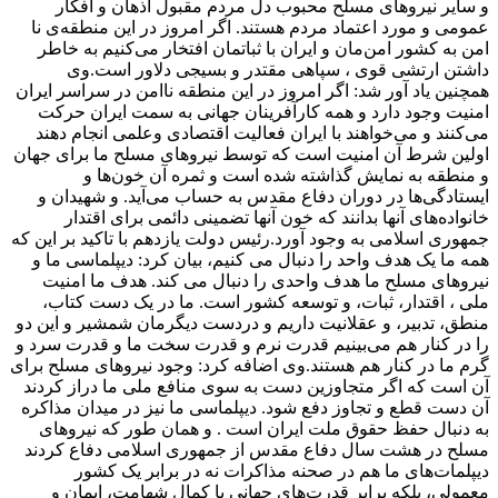
و سایر نیروهای مسلح محبوب دل مردم مقبول اذهان و افکار
عمومی و مورد اعتماد مردم هستند. اگر امروز در این منطقه‌ی نا
امن به کشور امن‌مان و ایران با ثباتمان افتخار می‌کنیم به خاطر
داشتن ارتشی قوی ، سپاهی مقتدر و بسیجی دلاور است.وی
همچنین یاد آور شد: اگر امروز در این منطقه ناامن در سراسر ایران
امنیت وجود دارد و همه کارآفرینان جهانی به سمت ایران حرکت
می‌کنند و می‌خواهند با ایران فعالیت اقتصادی وعلمی انجام دهند
اولین شرط آن امنیت است که توسط نیروهای مسلح ما برای جهان
و منطقه به نمایش گذاشته شده است و ثمره آن خون‌ها و
ایستادگی‌ها در دوران دفاع مقدس به حساب می‌آید. و شهیدان و
خانواده‌های آنها بدانند که خون آنها تضمینی دائمی برای اقتدار
جمهوری اسلامی به وجود آورد.رئیس دولت یازدهم با تاکید بر این که
همه ما یک هدف واحد را دنبال می کنیم، بیان کرد:‌ دیپلماسی ما و
نیروهای مسلح ما هدف واحدی را دنبال می کند. هدف ما امنیت
ملی ، اقتدار، ثبات، و توسعه کشور است. ما در یک دست کتاب،
منطق، تدبیر، و عقلانیت داریم و دردست دیگرمان شمشیر و این دو
را در کنار هم می‌بینیم قدرت نرم و قدرت سخت ما و قدرت سرد و
گرم ما در کنار هم هستند.وی اضافه کرد: وجود نیروهای مسلح برای
آن است که اگر متجاوزین دست به سوی منافع ملی ما دراز کردند
آن دست قطع و تجاوز دفع شود. دیپلماسی ما نیز در میدان مذاکره
به دنبال حفظ حقوق ملت ایران است . و همان طور که نیروهای
مسلح در هشت سال دفاع مقدس از جمهوری اسلامی دفاع کردند
دیپلمات‌های ما هم در صحنه مذاکرات نه در برابر یک کشور
معمولی، بلکه برابر قدرت‌های جهانی با کمال شهامت، ایمان و