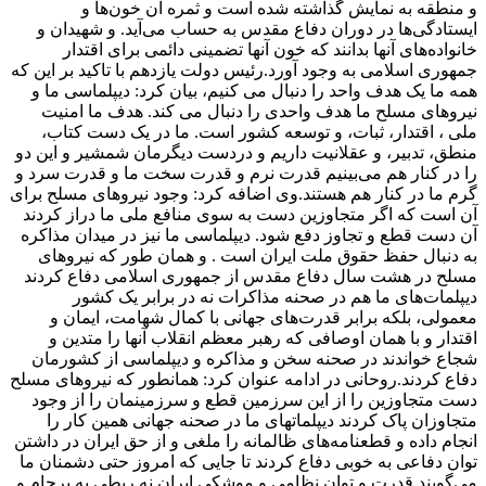
و منطقه به نمایش گذاشته شده است و ثمره آن خون‌ها و
ایستادگی‌ها در دوران دفاع مقدس به حساب می‌آید. و شهیدان و
خانواده‌های آنها بدانند که خون آنها تضمینی دائمی برای اقتدار
جمهوری اسلامی به وجود آورد.رئیس دولت یازدهم با تاکید بر این که
همه ما یک هدف واحد را دنبال می کنیم، بیان کرد:‌ دیپلماسی ما و
نیروهای مسلح ما هدف واحدی را دنبال می کند. هدف ما امنیت
ملی ، اقتدار، ثبات، و توسعه کشور است. ما در یک دست کتاب،
منطق، تدبیر، و عقلانیت داریم و دردست دیگرمان شمشیر و این دو
را در کنار هم می‌بینیم قدرت نرم و قدرت سخت ما و قدرت سرد و
گرم ما در کنار هم هستند.وی اضافه کرد: وجود نیروهای مسلح برای
آن است که اگر متجاوزین دست به سوی منافع ملی ما دراز کردند
آن دست قطع و تجاوز دفع شود. دیپلماسی ما نیز در میدان مذاکره
به دنبال حفظ حقوق ملت ایران است . و همان طور که نیروهای
مسلح در هشت سال دفاع مقدس از جمهوری اسلامی دفاع کردند
دیپلمات‌های ما هم در صحنه مذاکرات نه در برابر یک کشور
معمولی، بلکه برابر قدرت‌های جهانی با کمال شهامت، ایمان و
اقتدار و با همان اوصافی که رهبر معظم انقلاب آنها را متدین و
شجاع خواندند در صحنه سخن و مذاکره و دیپلماسی از کشورمان
دفاع کردند.روحانی در ادامه عنوان کرد: ‌همانطور که نیروهای مسلح
دست متجاوزین را از این سرزمین قطع و سرزمینمان را از وجود
متجاوزان پاک کردند دیپلماتهای ما در صحنه جهانی همین کار را
انجام داده و قطعنامه‌های ظالمانه را ملغی و از حق ایران در داشتن
توان دفاعی به خوبی دفاع کردند تا جایی که امروز حتی دشمنان ما
می‌گویند قدرت و توان نظامی و موشکی ایران نه ربطی به برجام و