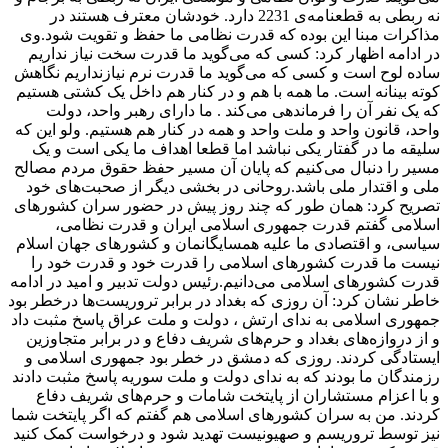
نه ربطی به قطعنامه‌ی 2231 دارد. خودشان معترف هستند در
مذاکرات مبنا این بوده که قدرت نظامی ما حفظ و تقویت شود.وی
در ادامه اظهار کرد: کسی که می‌گوید ما قدرت سخت نیاز نداریم
ساده لوح است و کسی که می‌گوید ما قدرت نرم نیازنداریم نگاهش
کوته بینانه است. ما همه با هم و در کنار هم داخل یک کشتی هستیم
که یک نفر آن را فرماندهی می‌کند . ما دارای رهبر واحد، دولت
واحد، قانون واحد و ملت واحد و همه در کنار هم هستیم. ولو این که
سلیقه ما در گفتار یکی نباشد اما قطعا اهداف ما یکی است و یک
مسیر را دنبال می‌کنیم که پایان آن مسیر حفظ حقوق مردم مصالح
ملی و اقتدار ملی باشد.روحانی در بخشی دیگر از صحبت‌های خود
تصریح کرد:‌ همان طور که چند روز پیش در حضور سران کشورهای
اسلامی گفتم قدرت جمهوری اسلامی ایران و قدرت نظامی،
سیاسی، و اقتصادی ما علیه همسایگانمان و کشورهای جهان اسلام
نیست ما قدرت کشورهای اسلامی را قدرت خود و قدرت خود را
قدرت کشورهای اسلامی می‌دانیم.رئیس دولت تدبیر و امید در ادامه
خاطر نشان کرد: آن روزی که بغداد در برابر تروریست‌ها درخطر بود
جمهوری اسلامی به ندای ارتش ، دولت و ملت عراق پاسخ مثبت داد
و از دروازه‌های بغداد و حرم‌های شریف دفاع و در برابر متجاوزین
ایستادگی کردند. روزی که دمشق در خطر بود جمهوری اسلامی و
رزمندگان ما بودند که به ندای دولت و ملت سوریه پاسخ مثبت دادند
و با اعزام مستشاران از پایتخت شامات و حرم‌های شریف دفاع
کردند. من به سران کشورهای اسلامی هم گفتم که اگر پایتخت شما
نیز توسط تروریسم و صهیونیست تهدید شود و درخواست کمک کنید