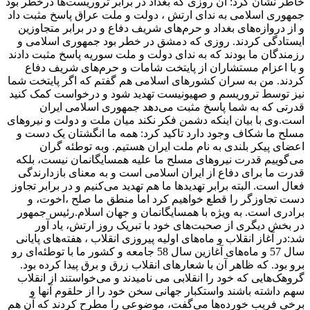
خاطر نشان کرد: آن روزی که بغداد در برابر تروریست‌ها درخطر بود
جمهوری اسلامی به ندای ارتش ، دولت و ملت عراق پاسخ مثبت داد
و از دروازه‌های بغداد و حرم‌های شریف دفاع و در برابر متجاوزین
ایستادگی کردند. روزی که دمشق در خطر بود جمهوری اسلامی و
رزمندگان ما بودند که به ندای دولت و ملت سوریه پاسخ مثبت دادند
و با اعزام مستشاران از پایتخت شامات و حرم‌های شریف دفاع
کردند. من به سران کشورهای اسلامی هم گفتم که اگر پایتخت شما
نیز توسط تروریسم و صهیونیست تهدید شود و درخواست کمک کنید
قدرتی که به شما پاسخ مثبت می‌دهد جمهوری اسلامی ایران
است.وی با بیان اینکه دشمن فکر نکند میان ملت و دولت و نیروهای
مسلح ما شکاف وجود دارد تاکید کرد: همه ما انگشتان یک دست و
اعضای پیکر بلندی به نام ملت ایران هستیم. وبه توطئه گران
می‌گوییم قدرت نیروهای مسلح ما علیه همسایگانمان نیست، بلکه
قدرت ما برای دفاع از ایران اسلامی است و به معنای بازدارندگی
فعال است. البته برابر تهدیدها ما هم تهدید می‌کنیم و در برابر تجاوز
دست تجاوزگر را قطع خواهیم کرد اما منطق ما صلح ،اخوت، و
برادری است. به ویژه با همسایگانمان و جهان اسلام.رئیس جمهور
در بخش دیگری از صحبت‌های خود با تبریک روز ارتش، یاد آور
شد:در آغاز انقلاب و ماه‌های اولیه پیروزی انقلاب ، هفته‌های پایانی
سال 57 و ماه‌های آغازین سال 58 جامعه و کشور ما با توطئه‌ای رو
برو بود. که ظاهر آن با شعارهای انقلاب زرق و برق پیدا کرده بود.
گروهک‌هایی که خود را انقلابی می نامیدند و می‌خواستند از انقلاب
سهم داشته باشند واستکبار جهانی سخن خود را از حلقوم آنها و
برخی فریب خورده‌ها می‌گفت، موضوعی را مطرح کردند که آن هم