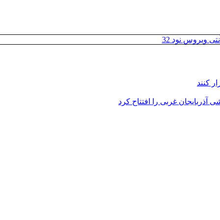
تی ویروس نود 32
ر کنند
 آذربایجان غربی را افتتاح کرد