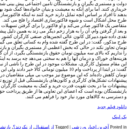
دولت و مستمری بگیران و بازنشستگان تامین اجتماعی پیش بینی شده ت
خریداری کنند. اما برای آنکه به معیشت و بنیان خانواده‌ها کمک شود
بدهند تا افراد بر اساس آنچه تمایل دارند خرید کنند نه اینکه فاکتورسا
طرح محل اشکال است و شیوه فاکتورسازی اقتصاد را فلج می کند. ابو
متقاضی یک فاکتور صادر می‌کند و او فاکتور را برای گرفتن تسهیلات ا
و بعد از گرفتن وام، آن را به هزار زخم دیگر می زند به همین دلیل پی
نقدی داده شود.دبیرکل کانون عالی انجمن‌های صنفی کارگران کشور در 
تومان تجاوز نکند در حالی که بخش اعظمی از مستمری بگیران و بازن
را نداریم که بالای سه میلیون تومان حقوق بازنشستگی بگیرد، از آ
هزینه‌های خوراک و درمان آنها را هم به سختی می‌دهد چه برسد به این
این مقام مسئول کارگری، مشکلات موجود در این طرح را ناشی از نبو
تومان کاهش داده‌اند که این موضوع نیز موجب بی میلی متقاضیان در
پیشنهادات تشکل‌های کارگری و کانون‌های بازنشستگی قبل از توزیع تسه
پیشنهادات ما در بحث تقویت قدرت خرید و کمک به معیشت کارگران شا
بازنشستگان بوده است که اعضای این تعاونی ها از طریق پرداخت حق
و دسترسی به کالاهای مورد نیاز خود را فراهم می کنند.
دانلود فیلم جدید
بک لینک
Posted in
آخرین اخبار ورزشی
|
Tagged
از استقبال
,
از نکردند؟
,
بازنش