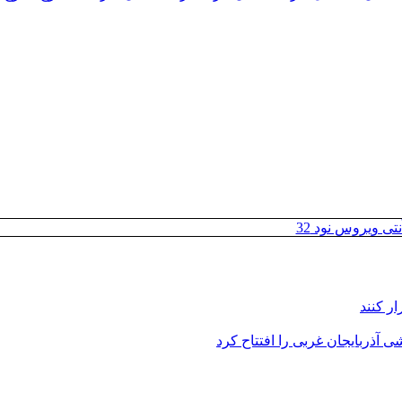
تی ویروس نود 32
ر کنند
 آذربایجان غربی را افتتاح کرد