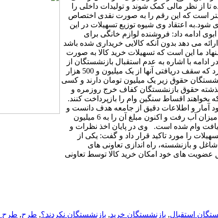
ا از نظر مالی کمک شوند و تولیدات داخلی را
 بهتر است که این رقم را به صورت نقدی اختصاص
زی شود.به اعتقاد وی شیوه توزیع تسهیلات در این
ی ادامه داد: فروشنده لوازم خانگی برای
رائه می دهد بدون آنکه کالایی خریداری شده باشد
شنهاد ما این است که تسهیلات خرید کالا به صورت
ادامه با اشاره به عدم استقبال بازنشستگان از
طرح مذکور، گفت: در این طرح گفته شده وام به کسانی تعلق می گیرد که سقف دریافتی آنها از یک میلیون و 500 هزار
شستگان حقوق زیر یک میلیون تومان دارند و کسی
ن گذشته حقوق بازنشستگان کفاف خرج روزمره و
که بخواهند اقساط سنگین وام را بازپرداخت کنند.
د آمار و اطلاعات دقیق از جامعه هدف دانست و
گفت: در ابتدا از پرداخت وام 10 میلیون تومانی کالا خبر دادند ولی این میزان آب رفت و اکنون مبلغ آن را به 6 میلیون
یافت وام شده است. وی در پایان اخذ نظرات و
یلات را مورد تاکید قرار داد و گفت: یکی از
غل و بازنشسته، راه اندازی تعاونی های
 عضویت های خود امکان خرید کالا توسط تعاونی
ستگان استقبال
,
بازنشستگان خرید
,
بازنشستگان نکردند؟
,
طرح
,
طرح ا