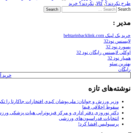
طرح نکردند؟
,
کالا
,
نکردند؟ خرید
Search
مدیر :
خرید بک لینک behtarinbacklink.com
لایسنس نود32
پسورد نود 32
اوکلی لایسنس رایگان نود 32
همیار نود 32
بهترین سئو
رایگان
خرید آن
نوشته‌های تازه
وزیر ورزش و جوانان: ملی‌پوشان کبدی افتخارات جاکارتا را تکرا
سقوطِ اخلاقی فیفا
دکتر نوروزی دفتر اداری و مرکز فیزیوتراپی هیات پزشکی ورزشی
انتخابات فدراسیون‌های ورزشی
پرسپولیس افشا کرد!