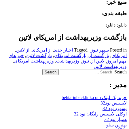
منبع خبر:
طبقه بندی:
دانلود دانلود
بازگشت وزیربهداشت از امریکای لاتین
Posted in
سپهر نیوز
|
Tagged
اخبار جدید
,
از امریکای
,
از لاتین
,
امریکای
,
بازگشت از
,
بازگشت امریکای
,
بازگشت لاتین
,
خبر های
مهم امروز
,
لاتین از
,
نیوز
,
وزیربهداشت
,
وزیربهداشت امریکای
,
وزیربهداشت لاتین
Search
مدیر :
خرید بک لینک behtarinbacklink.com
لایسنس نود32
پسورد نود 32
اوکلی لایسنس رایگان نود 32
همیار نود 32
بهترین سئو